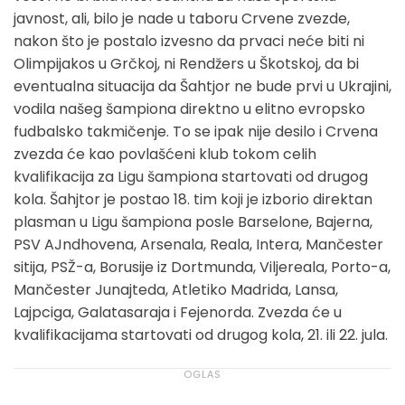
javnost, ali, bilo je nade u taboru Crvene zvezde,
nakon što je postalo izvesno da prvaci neće biti ni
Olimpijakos u Grčkoj, ni Rendžers u Škotskoj, da bi
eventualna situacija da Šahtjor ne bude prvi u Ukrajini,
vodila našeg šampiona direktno u elitno evropsko
fudbalsko takmičenje. To se ipak nije desilo i Crvena
zvezda će kao povlašćeni klub tokom celih
kvalifikacija za Ligu šampiona startovati od drugog
kola. Šahjtor je postao 18. tim koji je izborio direktan
plasman u Ligu šampiona posle Barselone, Bajerna,
PSV AJndhovena, Arsenala, Reala, Intera, Mančester
sitija, PSŽ-a, Borusije iz Dortmunda, Viljereala, Porto-a,
Mančester Junajteda, Atletiko Madrida, Lansa,
Lajpciga, Galatasaraja i Fejenorda. Zvezda će u
kvalifikacijama startovati od drugog kola, 21. ili 22. jula.