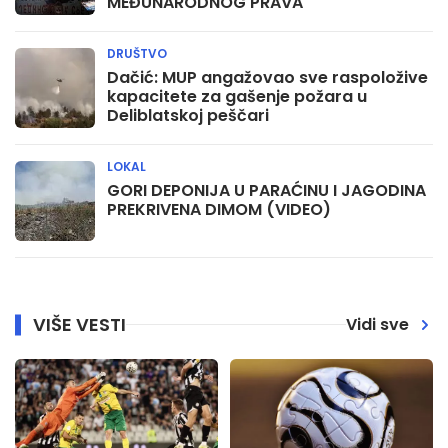
MEĐUNARODNOG PRAVA
DRUŠTVO
Dačić: MUP angažovao sve raspoložive
kapacitete za gašenje požara u
Deliblatskoj peščari
LOKAL
GORI DEPONIJA U PARAĆINU I JAGODINA
PREKRIVENA DIMOM (VIDEO)
VIŠE VESTI
Vidi sve