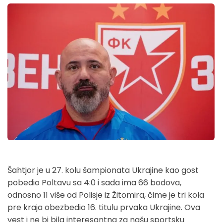
Šahtjor je u 27. kolu šampionata Ukrajine kao gost
pobedio Poltavu sa 4:0 i sada ima 66 bodova,
odnosno 11 više od Polisje iz Žitomira, čime je tri kola
pre kraja obezbedio 16. titulu prvaka Ukrajine. Ova
vest i ne bi bila interesantna za našu sportsku