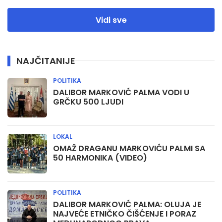
Vidi sve
NAJČITANIJE
POLITIKA
DALIBOR MARKOVIĆ PALMA VODI U
GRČKU 500 LJUDI
LOKAL
OMAŽ DRAGANU MARKOVIĆU PALMI SA
50 HARMONIKA (VIDEO)
POLITIKA
DALIBOR MARKOVIĆ PALMA: OLUJA JE
NAJVEĆE ETNIČKO ČIŠĆENJE I PORAZ