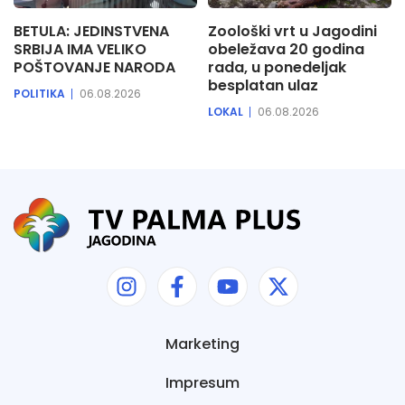
BETULA: JEDINSTVENA
Zoološki vrt u Jagodini
SRBIJA IMA VELIKO
obeležava 20 godina
POŠTOVANJE NARODA
rada, u ponedeljak
besplatan ulaz
POLITIKA
06.08.2026
LOKAL
06.08.2026
Marketing
Impresum