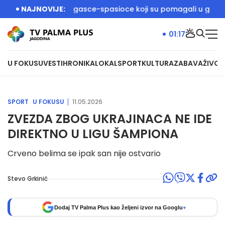
ić dočekali vatrogasce-spasioce koji su pomagali u gašenju p
NAJNOVIJE:
01:17
U FOKUSU
VESTI
HRONIKA
LOKAL
SPORT
KULTURA
ZABAVA
ŽIVOT
SPORT
U FOKUSU
11.05.2026
ZVEZDA ZBOG UKRAJINACA NE IDE
DIREKTNO U LIGU ŠAMPIONA
Crveno belima se ipak san nije ostvario
Stevo Grkinić
Dodaj TV Palma Plus kao željeni izvor na Googlu
+