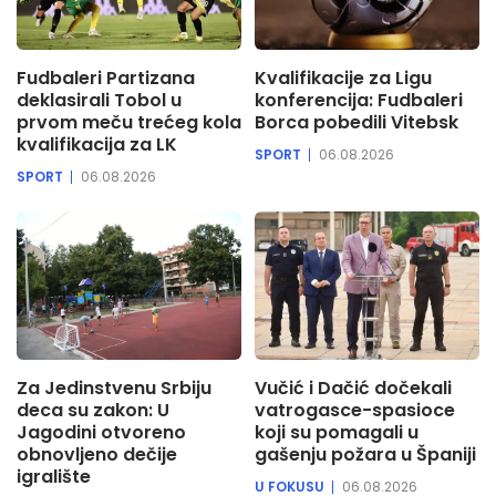
Fudbaleri Partizana
Kvalifikacije za Ligu
deklasirali Tobol u
konferencija: Fudbaleri
prvom meču trećeg kola
Borca pobedili Vitebsk
kvalifikacija za LK
SPORT
06.08.2026
SPORT
06.08.2026
Za Jedinstvenu Srbiju
Vučić i Dačić dočekali
deca su zakon: U
vatrogasce-spasioce
Jagodini otvoreno
koji su pomagali u
obnovljeno dečije
gašenju požara u Španiji
igralište
U FOKUSU
06.08.2026