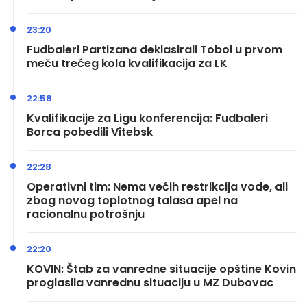
23:20
Fudbaleri Partizana deklasirali Tobol u prvom
meču trećeg kola kvalifikacija za LK
22:58
Kvalifikacije za Ligu konferencija: Fudbaleri
Borca pobedili Vitebsk
22:28
Operativni tim: Nema većih restrikcija vode, ali
zbog novog toplotnog talasa apel na
racionalnu potrošnju
22:20
KOVIN: Štab za vanredne situacije opštine Kovin
proglasila vanrednu situaciju u MZ Dubovac