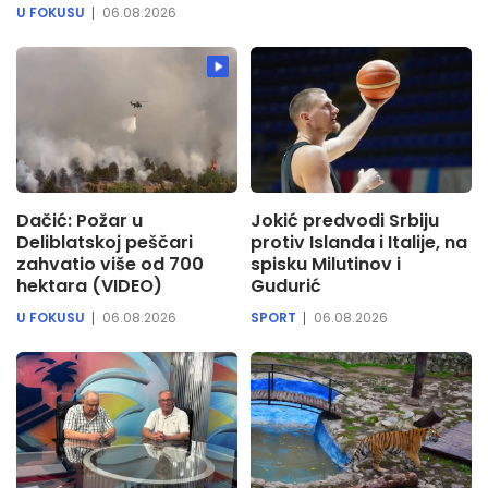
U FOKUSU
06.08.2026
Dačić: Požar u
Jokić predvodi Srbiju
Deliblatskoj peščari
protiv Islanda i Italije, na
zahvatio više od 700
spisku Milutinov i
hektara (VIDEO)
Gudurić
U FOKUSU
06.08.2026
SPORT
06.08.2026