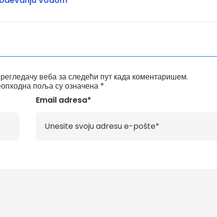
abdevanju Vodom
прегледачу веба за следећи пут када коментаришем.
опходна поља су означена
*
Email adresa*