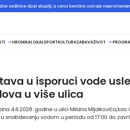
 dizel skuplji, a cena benzina ostraje nepromenjena
Direkto
STI
HRONIKA
LOKAL
SPORT
KULTURA
ZABAVA
ŽIVOT
PROGR
ava u isporuci vode usl
dova u više ulica
 4.6.2026. godine u ulici Milana Mijalkovića,kao i
a u snabdevanju vodom u periodu od 17:00 do zavr