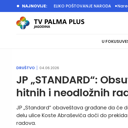
A SRBIJA IMA VELIKO POŠTOVANJE NARODA
NAJNOVIJE:
Naredne sedinice
U FOKUSU
VE
DRUŠTVO
04.06.2026
JP „STANDARD“: Obsut
hitnih i neodložnih ra
JP „Standard“ obaveštava građane da će dana
delu ulice Koste Abraševića doći do prekid
radova.