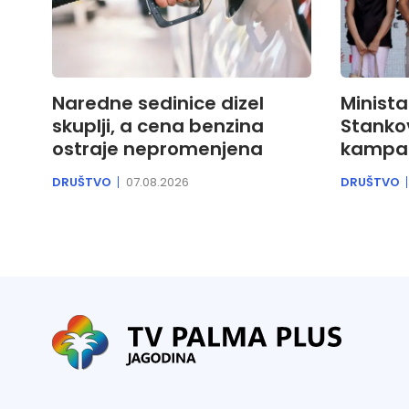
Naredne sedinice dizel
Minista
skuplji, a cena benzina
Stankov
ostraje nepromenjena
kampa „
DRUŠTVO
07.08.2026
DRUŠTVO