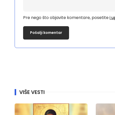
Pre nego što objavite komentare, posetite
i 
VIŠE VESTI