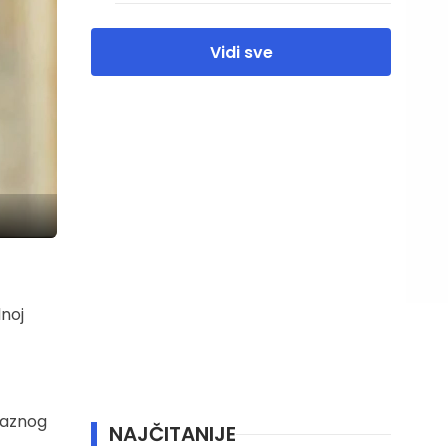
Vidi sve
noj
laznog
NAJČITANIJE