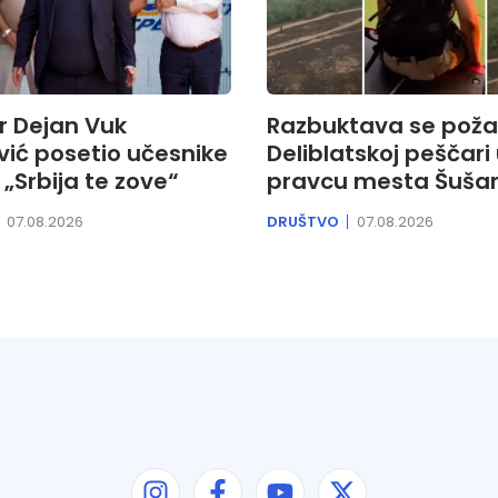
r Dejan Vuk
Razbuktava se poža
ić posetio učesnike
Deliblatskoj peščari
Srbija te zove“
pravcu mesta Šuša
07.08.2026
DRUŠTVO
07.08.2026