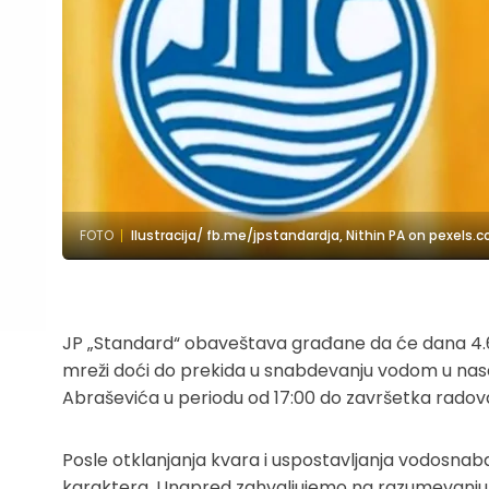
FOTO
Ilustracija/ fb.me/jpstandardja, Nithin PA on pexels.
JP „Standard“ obaveštava građane da će dana 4.6.
mreži doći do prekida u snabdevanju vodom u naselju 
Abraševića u periodu od 17:00 do završetka radov
Posle otklanjanja kvara i uspostavljanja vodosn
karaktera. Unapred zahvaljujemo na razumevanju