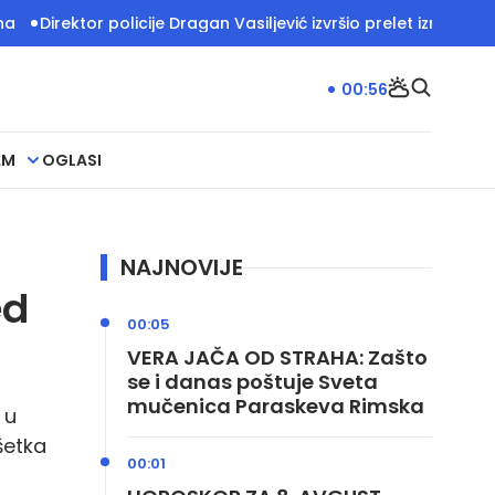
r policije Dragan Vasiljević izvršio prelet iznad Deliblatske 
00:56
AM
OGLASI
NAJNOVIJE
ed
00:05
VERA JAČA OD STRAHA: Zašto
se i danas poštuje Sveta
mučenica Paraskeva Rimska
 u
šetka
00:01