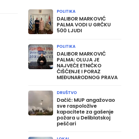
POLITIKA
DALIBOR MARKOVIĆ
PALMA VODI U GRČKU
500 LJUDI
POLITIKA
DALIBOR MARKOVIĆ
PALMA: OLUJA JE
NAJVEĆE ETNIČKO
ČIŠĆENJE I PORAZ
MEĐUNARODNOG PRAVA
DRUŠTVO
Dačić: MUP angažovao
sve raspoložive
kapacitete za gašenje
požara u Deliblatskoj
peščari
LOKAL