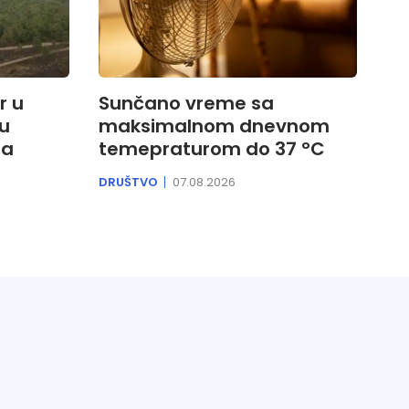
r u
Sunčano vreme sa
 u
maksimalnom dnevnom
ra
temepraturom do 37 °C
DRUŠTVO
07.08.2026