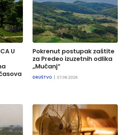
ICA U
Pokrenut postupak zaštite
za Predeo izuzetnih odlika
na
„Mučanj“
 časova
DRUŠTVO
07.08.2026