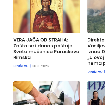
VERA JAČA OD STRAHA:
Direkto
Zašto se i danas poštuje
Vasiljev
Sveta mučenica Paraskeva
iznad D
Rimska
„U ovoj
nema p
DRUŠTVO
08.08.2026
DRUŠTVO