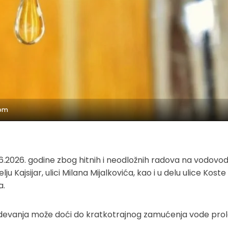
com
2026. godine zbog hitnih i neodložnih radova na vodovod
Kajsijar, ulici Milana Mijalkovića, kao i u delu ulice Koste
a.
abdevanja može doći do kratkotrajnog zamućenja vode pro
.