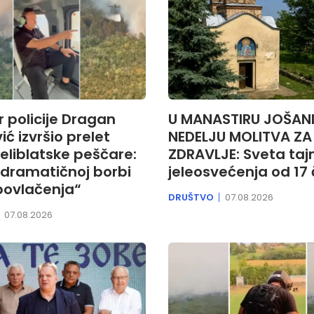
r policije Dragan
U MANASTIRU JOŠAN
ić izvršio prelet
NEDELJU MOLITVA ZA
eliblatske peščare:
ZDRAVLJE: Sveta taj
 dramatičnoj borbi
jeleosvećenja od 17
ovlačenja“
DRUŠTVO
07.08.2026
07.08.2026