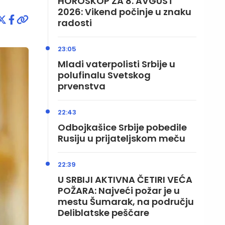
HOROSKOP ZA 8. AVGUST
2026: Vikend počinje u znaku
radosti
23:05
Mladi vaterpolisti Srbije u
polufinalu Svetskog
prvenstva
22:43
Odbojkašice Srbije pobedile
Rusiju u prijateljskom meču
22:39
U SRBIJI AKTIVNA ČETIRI VEĆA
POŽARA: Najveći požar je u
mestu Šumarak, na području
Deliblatske peščare