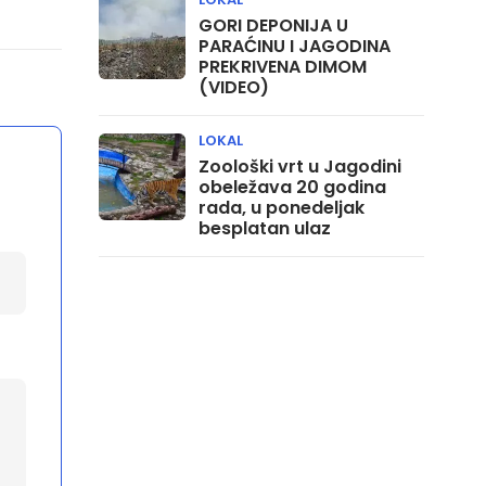
GORI DEPONIJA U
PARAĆINU I JAGODINA
PREKRIVENA DIMOM
(VIDEO)
LOKAL
Zoološki vrt u Jagodini
obeležava 20 godina
rada, u ponedeljak
besplatan ulaz