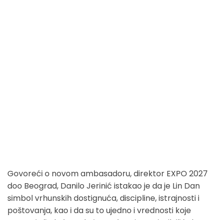
Govoreći o novom ambasadoru, direktor EXPO 2027
doo Beograd, Danilo Jerinić istakao je da je Lin Dan
simbol vrhunskih dostignuća, discipline, istrajnosti i
poštovanja, kao i da su to ujedno i vrednosti koje