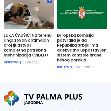
LUKA ČAUŠIĆ: Na terenu
Evropska komisija
angažovan optimalan
potvrdila je da
broj ljudstva i
Republika Srbija ima
kompletna potrebna
adekvatno uspostavljen
mehanizacija (VIDEO)
sistem kontrole hrane
bilnog porekla
DRUŠTVO
08.08.2026
DRUŠTVO
08.08.2026