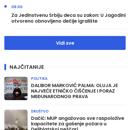
08:00
Za Jedinstvenu Srbiju deca su zakon: U Jagodini
otvoreno obnovljeno dečije igralište
Vidi sve
NAJČITANIJE
POLITIKA
DALIBOR MARKOVIĆ PALMA: OLUJA JE
NAJVEĆE ETNIČKO ČIŠĆENJE I PORAZ
MEĐUNARODNOG PRAVA
DRUŠTVO
Dačić: MUP angažovao sve raspoložive
kapacitete za gašenje požara u
Deliblatskoj peščari