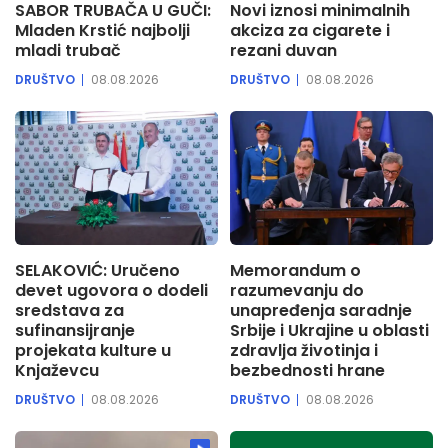
SABOR TRUBAČA U GUČI:
Novi iznosi minimalnih
Mladen Krstić najbolji
akciza za cigarete i
mladi trubač
rezani duvan
DRUŠTVO
08.08.2026
DRUŠTVO
08.08.2026
SELAKOVIĆ: Uručeno
Memorandum o
devet ugovora o dodeli
razumevanju do
sredstava za
unapređenja saradnje
sufinansijranje
Srbije i Ukrajine u oblasti
projekata kulture u
zdravlja životinja i
Knjaževcu
bezbednosti hrane
DRUŠTVO
08.08.2026
DRUŠTVO
08.08.2026