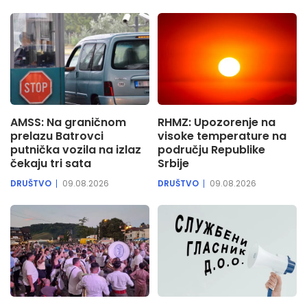
AMSS: Na graničnom
RHMZ: Upozorenje na
prelazu Batrovci
visoke temperature na
putnička vozila na izlaz
području Republike
čekaju tri sata
Srbije
DRUŠTVO
09.08.2026
DRUŠTVO
09.08.2026