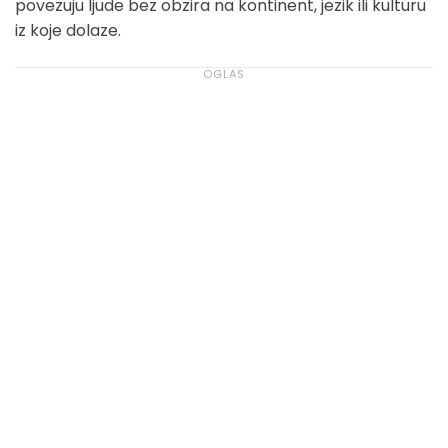
povezuju ljude bez obzira na kontinent, jezik ili kulturu
iz koje dolaze.