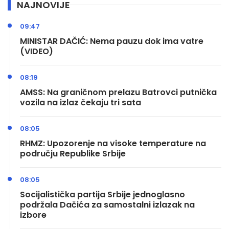
NAJNOVIJE
09:47
MINISTAR DAČIĆ: Nema pauzu dok ima vatre
(VIDEO)
08:19
AMSS: Na graničnom prelazu Batrovci putnička
vozila na izlaz čekaju tri sata
08:05
RHMZ: Upozorenje na visoke temperature na
području Republike Srbije
08:05
Socijalistička partija Srbije jednoglasno
podržala Dačića za samostalni izlazak na
izbore