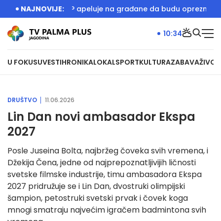
 igralište
NAJNOVIJE:
MUP apeluje na građane da budu oprezni zbog p
10:34
U FOKUSU
VESTI
HRONIKA
LOKAL
SPORT
KULTURA
ZABAVA
ŽIVOT
DRUŠTVO
11.06.2026
Lin Dan novi ambasador Ekspa
2027
Posle Juseina Bolta, najbržeg čoveka svih vremena, i
Džekija Čena, jedne od najprepoznatljivijih ličnosti
svetske filmske industrije, timu ambasadora Ekspa
2027 pridružuje se i Lin Dan, dvostruki olimpijski
šampion, petostruki svetski prvak i čovek koga
mnogi smatraju najvećim igračem badmintona svih