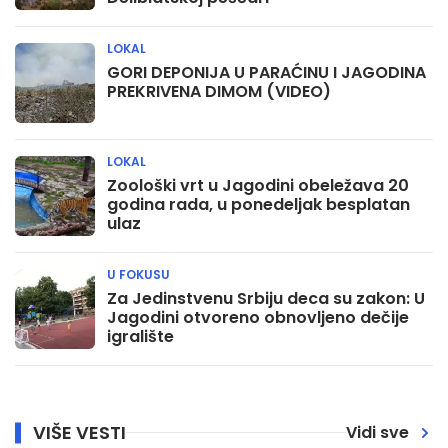
LOKAL
GORI DEPONIJA U PARAĆINU I JAGODINA
PREKRIVENA DIMOM (VIDEO)
LOKAL
Zoološki vrt u Jagodini obeležava 20
godina rada, u ponedeljak besplatan
ulaz
U FOKUSU
Za Jedinstvenu Srbiju deca su zakon: U
Jagodini otvoreno obnovljeno dečije
igralište
VIŠE VESTI
Vidi sve