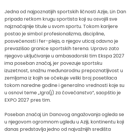
Jedna od najpoznatijih sportskih ličnosti Azije, Lin Dan
pripada retkom krugu sportista koji su osvojili sve
najznačajnije titule u svom sportu. Tokom karijere
postao je simbol profesionalizma, discipline,
posvećenosti i fer-pleja, a njegov uticaj odavno je
prevazišao granice sportskih terena. Upravo zato
njegovo uključivanje u ambasadorski tim Ekspa 2027
ima poseban značaj, jer povezuje sportsku
izuzetnost, snažnu međunarodnu prepoznatljivost u
zemljama iz kojih se očekuje veliki broj posetilaca
tokom naredne godine i generalno vrednosti koje su
u osnovi teme „Igra(j) za čovečanstvo”, saopštio je
EXPO 2027 pres tim.
Poseban značaj Lin Danovog angažovanja ogleda se
u njegovom ogromnom ugledu u Aziji, kontinentu koji
danas predstavlja jedno od najvažnijih središta