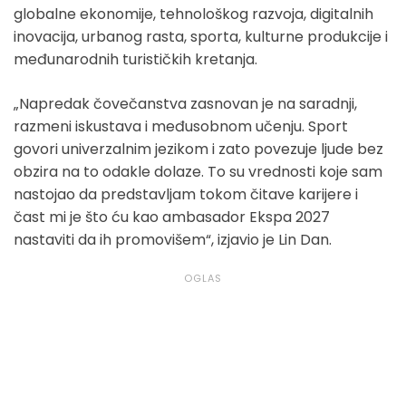
globalne ekonomije, tehnološkog razvoja, digitalnih
inovacija, urbanog rasta, sporta, kulturne produkcije i
međunarodnih turističkih kretanja.
„Napredak čovečanstva zasnovan je na saradnji,
razmeni iskustava i međusobnom učenju. Sport
govori univerzalnim jezikom i zato povezuje ljude bez
obzira na to odakle dolaze. To su vrednosti koje sam
nastojao da predstavljam tokom čitave karijere i
čast mi je što ću kao ambasador Ekspa 2027
nastaviti da ih promovišem“, izjavio je Lin Dan.