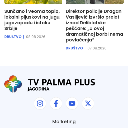
Sunčano i veoma toplo,
Direktor policije Dragan
lokalni pljuskovi na jugu,
Vasiljević izvršio prelet
jugozapadu i istoku
iznad Deliblatske
Srbije
peščare: „U ovoj
dramatičnoj borbi nema
DRUŠTVO
08.08.2026
povlačenja“
DRUŠTVO
07.08.2026
Marketing