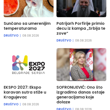
Sunčano sa umerenijim
Patrijarh Porfirije primio
temperaturama
decu iz kampa „Srbija te
zove“
DRUŠTVO
08.08.2026
DRUŠTVO
08.08.2026
EKSPO 2027: Ekspo
SOFRONIJEVIĆ: Ono što
karavan sutra stiže u
izgradimo danas ostaje
Kragujevac
generacijama koje
dolaze
DRUŠTVO
08.08.2026
DRUŠTVO
08.08.2026