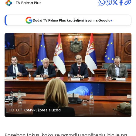
TV Palma Plus
Dodaj TV Palma Plus kao željeni izvor na Googlu
+
FOTO
KSMVRS/pres služba
Poseban fokus, kako se navodi u sapštenju, bio je na