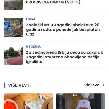
PREKRIVENA DIMOM (VIDEO)
LOKAL
Zoološki vrt u Jagodini obeležava 20
godina rada, u ponedeljak besplatan
ulaz
U FOKUSU
Za Jedinstvenu Srbiju deca su zakon: U
Jagodini otvoreno obnovljeno dečije
igralište
VIŠE VESTI
Vidi sve