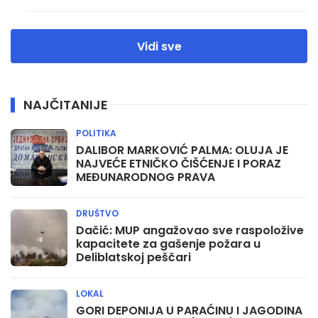
Vidi sve
NAJČITANIJE
POLITIKA
DALIBOR MARKOVIĆ PALMA: OLUJA JE
NAJVEĆE ETNIČKO ČIŠĆENJE I PORAZ
MEĐUNARODNOG PRAVA
DRUŠTVO
Dačić: MUP angažovao sve raspoložive
kapacitete za gašenje požara u
Deliblatskoj peščari
LOKAL
GORI DEPONIJA U PARAĆINU I JAGODINA