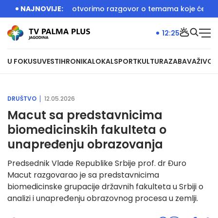
e bila prilika da otvorimo razgovor o temama koje će biti u f
NAJNOVIJE:
12:25
U FOKUSU
VESTI
HRONIKA
LOKAL
SPORT
KULTURA
ZABAVA
ŽIVOT
DRUŠTVO
12.05.2026
Macut sa predstavnicima
biomedicinskih fakulteta o
unapređenju obrazovanja
Predsednik Vlade Republike Srbije prof. dr Đuro
Macut razgovarao je sa predstavnicima
biomedicinske grupacije državnih fakulteta u Srbiji o
analizi i unapređenju obrazovnog procesa u zemlji.