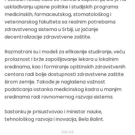
usklađivanju upisne politike i studijskih programa
medicinskih, farmaceutskog, stomatološkog i
veterinarskog fakulteta sa realnim potrebama
zdravstvenog sistema u Srbiji, uz jačanje
decentralizacije zdravstvene zaštite.
Razmatrani su i modeli za efikasnije studiranje, veću
prolaznost i brže zapošljavanje lekara u lokalnim
sredinama, kao i formiranje opštinskih zdravstvenih
centara radi bolje dostupnosti zdravstvene zaštite
širom zemlje. Takođe je naglašena važnost
podsticanja ostanka medicinskog kadra u manjim
sredinama radi ravnomernog razvoja sistema.
Sastanku je prisustvovao i ministar nauke,
tehnološkog razvoja i inovacija, Bela Balint.