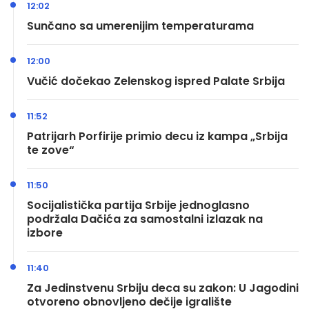
12:02
Sunčano sa umerenijim temperaturama
12:00
Vučić dočekao Zelenskog ispred Palate Srbija
11:52
Patrijarh Porfirije primio decu iz kampa „Srbija
te zove“
11:50
Socijalistička partija Srbije jednoglasno
podržala Dačića za samostalni izlazak na
izbore
11:40
Za Jedinstvenu Srbiju deca su zakon: U Jagodini
otvoreno obnovljeno dečije igralište