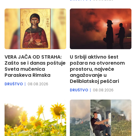
VERA JAČA OD STRAHA:
U Srbiji aktivno šest
Zašto se i danas poštuje
požara na otvorenom
Sveta mučenica
prostoru, najveće
Paraskeva Rimska
angažovanje u
Deliblatskoj peščari
DRUŠTVO
08.08.2026
DRUŠTVO
08.08.2026