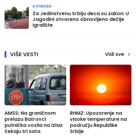
U FOKUSU
Za Jedinstvenu Srbiju deca su zakon: U
Jagodini otvoreno obnovljeno dečije
igralište
VIŠE VESTI
Vidi sve
AMSS: Na graničnom
RHMZ: Upozorenje na
prelazu Batrovci
visoke temperature na
putnička vozila na izlaz
području Republike
čekaju tri sata
Srbije