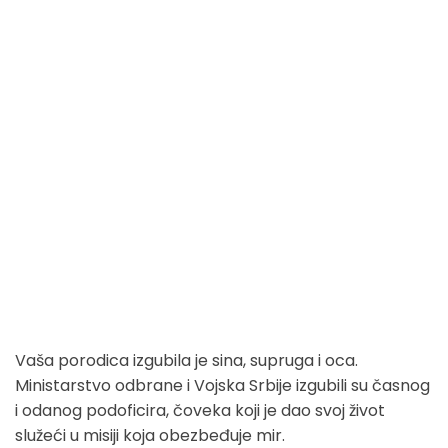
Vaša porodica izgubila je sina, supruga i oca.
Ministarstvo odbrane i Vojska Srbije izgubili su časnog
i odanog podoficira, čoveka koji je dao svoj život
služeći u misiji koja obezbeđuje mir.