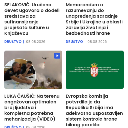
SELAKOVIĆ: Uručeno
Memorandum o
devet ugovora o dodeli
razumevanju do
sredstava za
unapređenja saradnje
sufinansijranje
Srbije i Ukrajine u oblasti
projekata kulture u
zdravlja životinja i
Knjaževcu
bezbednosti hrane
DRUŠTVO
08.08.2026
DRUŠTVO
08.08.2026
LUKA ČAUŠIĆ: Na terenu
Evropska komisija
angažovan optimalan
potvrdila je da
broj ljudstva i
Republika Srbija ima
kompletna potrebna
adekvatno uspostavljen
mehanizacija (VIDEO)
sistem kontrole hrane
bilnog porekla
DRUŠTVO
08.08.2026