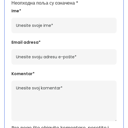
Неопходна поља су означена
*
Ime*
Email adresa*
Komentar*
Pre nego što objavite komentare, posetite
i