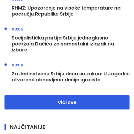
RHMZ: Upozorenje na visoke temperature na
području Republike Srbije
08:05
Socijalistička partija Srbije jednoglasno
podržala Dačića za samostalni izlazak na
izbore
08:00
Za Jedinstvenu Srbiju deca su zakon: U Jagodini
otvoreno obnovljeno dečije igralište
Vidi sve
NAJČITANIJE