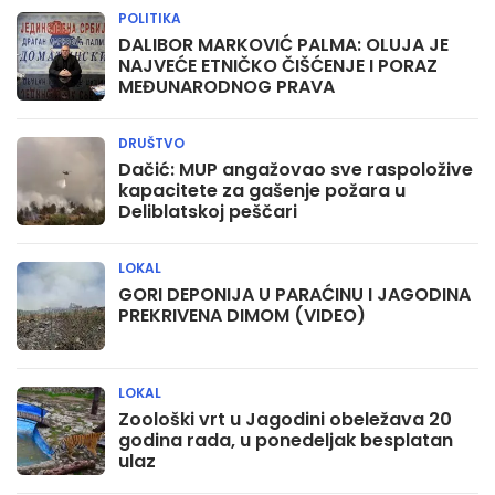
POLITIKA
DALIBOR MARKOVIĆ PALMA: OLUJA JE
NAJVEĆE ETNIČKO ČIŠĆENJE I PORAZ
MEĐUNARODNOG PRAVA
DRUŠTVO
Dačić: MUP angažovao sve raspoložive
kapacitete za gašenje požara u
Deliblatskoj peščari
LOKAL
GORI DEPONIJA U PARAĆINU I JAGODINA
PREKRIVENA DIMOM (VIDEO)
LOKAL
Zoološki vrt u Jagodini obeležava 20
godina rada, u ponedeljak besplatan
ulaz