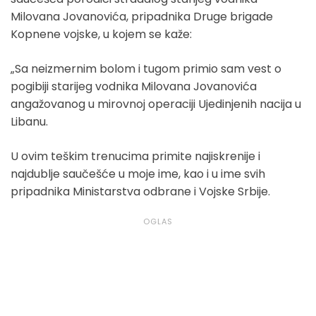
Milovana Jovanovića, pripadnika Druge brigade
Kopnene vojske, u kojem se kaže:
„Sa neizmernim bolom i tugom primio sam vest o
pogibiji starijeg vodnika Milovana Jovanovića
angažovanog u mirovnoj operaciji Ujedinjenih nacija u
Libanu.
U ovim teškim trenucima primite najiskrenije i
najdublje saučešće u moje ime, kao i u ime svih
pripadnika Ministarstva odbrane i Vojske Srbije.