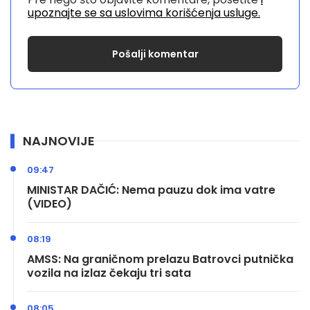
upoznajte se sa uslovima korišćenja usluge.
NAJNOVIJE
09:47
MINISTAR DAČIĆ: Nema pauzu dok ima vatre
(VIDEO)
08:19
AMSS: Na graničnom prelazu Batrovci putnička
vozila na izlaz čekaju tri sata
08:05