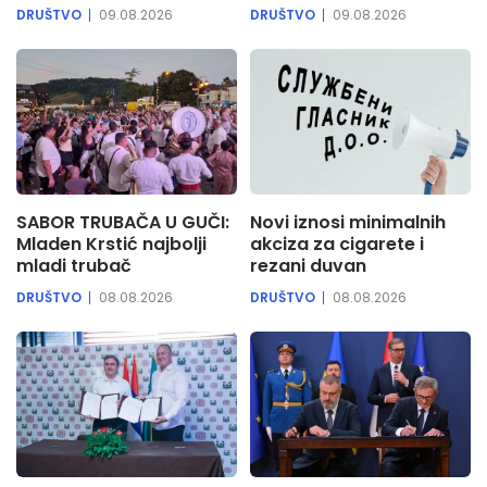
DRUŠTVO
09.08.2026
DRUŠTVO
09.08.2026
SABOR TRUBAČA U GUČI:
Novi iznosi minimalnih
Mladen Krstić najbolji
akciza za cigarete i
mladi trubač
rezani duvan
DRUŠTVO
08.08.2026
DRUŠTVO
08.08.2026