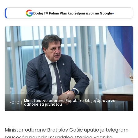
Dodaj TV Palma Plus kao željeni izvor na Googlu
+
Ministarstvo odbrane Republike Srbije/Uprava za
FOTO
odnose sa javnošću
Ministar odbrane Bratislav Gašić uputio je telegram
saučešća porodici stradalog starijeg vodnika