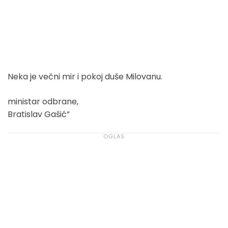
Neka je večni mir i pokoj duše Milovanu.
ministar odbrane,
Bratislav Gašić”