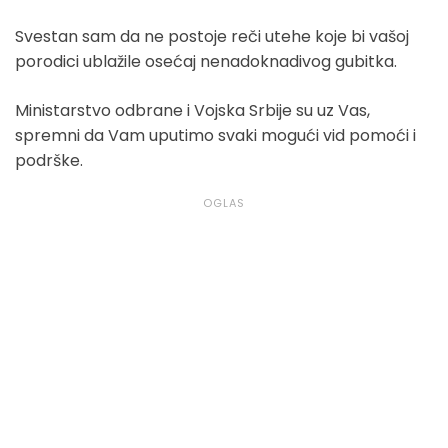
Svestan sam da ne postoje reči utehe koje bi vašoj
porodici ublažile osećaj nenadoknadivog gubitka.
Ministarstvo odbrane i Vojska Srbije su uz Vas,
spremni da Vam uputimo svaki mogući vid pomoći i
podrške.