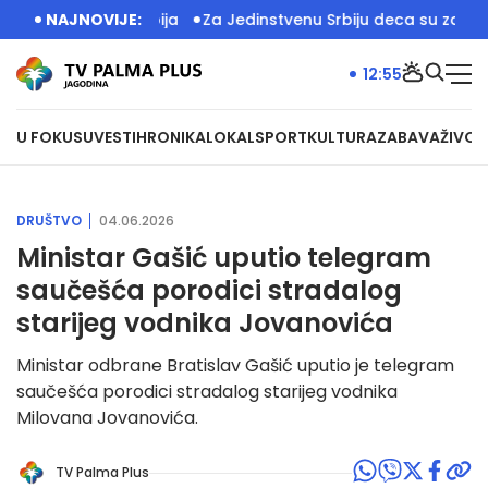
pred Palate Srbija
NAJNOVIJE:
Za Jedinstvenu Srbiju deca su zakon: U 
12:55
U FOKUSU
VESTI
HRONIKA
LOKAL
SPORT
KULTURA
ZABAVA
ŽIVOT
DRUŠTVO
04.06.2026
Ministar Gašić uputio telegram
saučešća porodici stradalog
starijeg vodnika Jovanovića
Ministar odbrane Bratislav Gašić uputio je telegram
saučešća porodici stradalog starijeg vodnika
Milovana Jovanovića.
TV Palma Plus