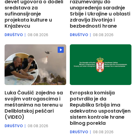
devet ugovora o dodeli
razumevanju do
sredstava za
unapređenja saradnje
sufinansijranje
Srbije i Ukrajine u oblasti
projekata kulture u
zdravlja životinja i
Knjaževcu
bezbednosti hrane
DRUŠTVO
08.08.2026
DRUŠTVO
08.08.2026
Luka Čaušić zajedno sa
Evropska komisija
svojim vatrogascima i
potvrdila je da
meštanima na terenu u
Republika Srbija ima
Deliblatskoj peščari
adekvatno uspostavljen
(VIDEO)
sistem kontrole hrane
bilnog porekla
DRUŠTVO
08.08.2026
DRUŠTVO
08.08.2026