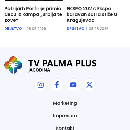
Patrijarh Porfirije primio
EKSPO 2027: Ekspo
decu iz kampa „Srbija te
karavan sutra stiže u
zove“
Kragujevac
DRUŠTVO
08.08.2026
DRUŠTVO
08.08.2026
Marketing
Impresum
Kontakt