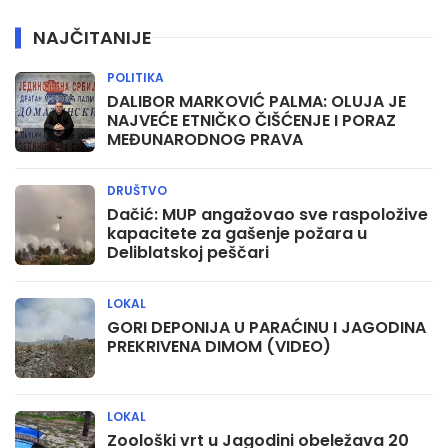
NAJČITANIJE
POLITIKA
DALIBOR MARKOVIĆ PALMA: OLUJA JE
NAJVEĆE ETNIČKO ČIŠĆENJE I PORAZ
MEĐUNARODNOG PRAVA
DRUŠTVO
Dačić: MUP angažovao sve raspoložive
kapacitete za gašenje požara u
Deliblatskoj peščari
LOKAL
GORI DEPONIJA U PARAĆINU I JAGODINA
PREKRIVENA DIMOM (VIDEO)
LOKAL
Zoološki vrt u Jagodini obeležava 20