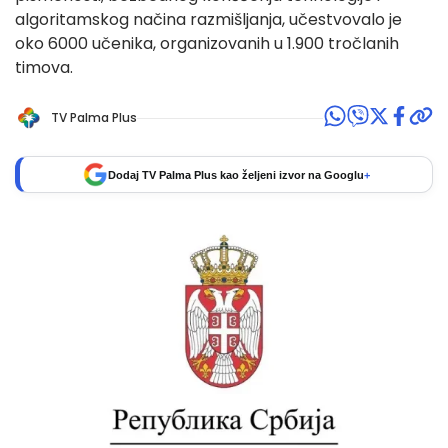
algoritamskog načina razmišljanja, učestvovalo je
oko 6000 učenika, organizovanih u 1.900 tročlanih
timova.
TV Palma Plus
Dodaj TV Palma Plus kao željeni izvor na Googlu
+