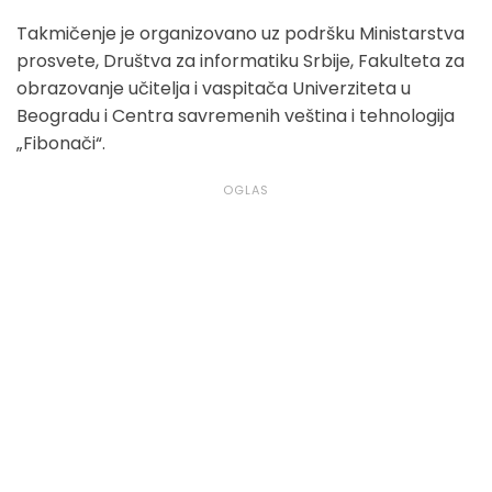
Takmičenje je organizovano uz podršku Ministarstva
prosvete, Društva za informatiku Srbije, Fakulteta za
obrazovanje učitelja i vaspitača Univerziteta u
Beogradu i Centra savremenih veština i tehnologija
„Fibonači“.