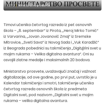
FOTO
Ministarstvo prosvete
Timovi učenika četvrtog razreda iz pet osnovnih
škola – „8. septembar“ iz Pirota, „Heroj Mirko Tomić“
iz Varvarina, „Jovan Jovanović Zmaj“ iz Sremske
Mitrovice, „Sveti Sava“ iz Novog Sada i „Vuk Karadžić“
iz Beograda pobednici su takmičenja „Digit@lni svet u
mojim rukama – Velika digitalna avantura“. Oni su
osvojili zlatne medalje i maksimalnih 20 bodova.
Ministarstvo prosvete, uvažavajući značaj i važnost
digitalizacije, od ove godine, po prvi put, uvrstilo je u
Kalendar takmičenja i smotri, takmičenje učenika
četvrtog razreda osnovnih škola iz predmeta
Digitalni svet, pod nazivom „Digitalni svet u mojim
rukama – velika digitalna avantura.