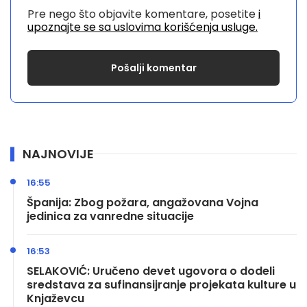
Pre nego što objavite komentare, posetite
i
upoznajte se sa uslovima korišćenja usluge.
NAJNOVIJE
16:55
Španija: Zbog požara, angažovana Vojna
jedinica za vanredne situacije
16:53
SELAKOVIĆ: Uručeno devet ugovora o dodeli
sredstava za sufinansijranje projekata kulture u
Knjaževcu