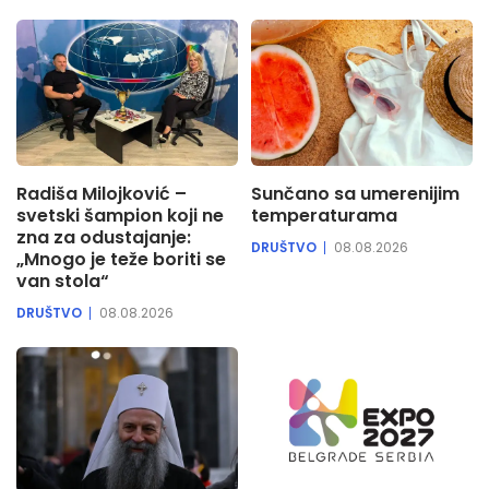
Radiša Milojković –
Sunčano sa umerenijim
svetski šampion koji ne
temperaturama
zna za odustajanje:
DRUŠTVO
08.08.2026
„Mnogo je teže boriti se
van stola“
DRUŠTVO
08.08.2026