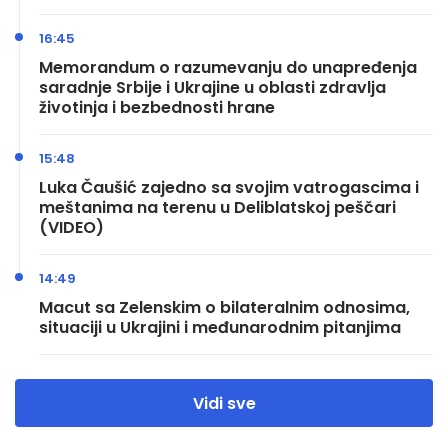
16:45
Memorandum o razumevanju do unapređenja
saradnje Srbije i Ukrajine u oblasti zdravlja
životinja i bezbednosti hrane
15:48
Luka Čaušić zajedno sa svojim vatrogascima i
meštanima na terenu u Deliblatskoj peščari
(VIDEO)
14:49
Macut sa Zelenskim o bilateralnim odnosima,
situaciji u Ukrajini i međunarodnim pitanjima
Vidi sve