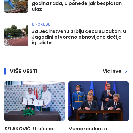
godina rada, u ponedeljak besplatan
ulaz
U FOKUSU
Za Jedinstvenu Srbiju deca su zakon: U
Jagodini otvoreno obnovljeno dečije
igralište
VIŠE VESTI
Vidi sve
SELAKOVIĆ: Uručeno
Memorandum o