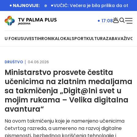
 dečije igralište
NAJNOVIJE:
VUČIĆ: Večera je bila prilika da otvorimo
17:08
U FOKUSU
VESTI
HRONIKA
LOKAL
SPORT
KULTURA
ZABAVA
ŽIVOT
DRUŠTVO
04.06.2026
Ministarstvo prosvete čestita
učenicima na zlatnim medaljama
sa takmičenja „Digit@lni svet u
mojim rukama – Velika digitalna
avantura“
Na ovom takmičenju koje je namenjeno učenicima
četvrtog razreda, a usmereno na razvoj digitalne
pismenosti, bezbednog korišćenja tehnologije i