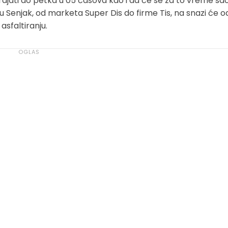
trajati do petka u 05 časova kao i da će se za to vreme sa
tu Senjak, od marketa Super Dis do firme Tis, na snazi će od
asfaltiranju.