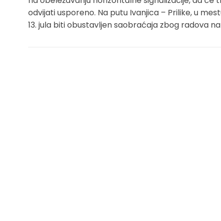
na obeležavanju horizontalne signalizacije, da će 
odvijati usporeno. Na putu Ivanjica – Prilike, u mes
13. jula biti obustavljen saobraćaja zbog radova na 