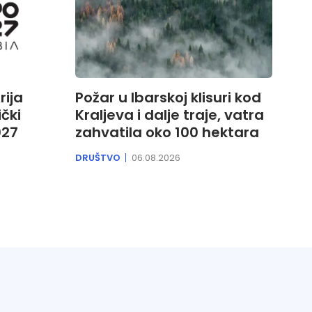
rija
Požar u Ibarskoj klisuri kod
čki
Kraljeva i dalje traje, vatra
027
zahvatila oko 100 hektara
DRUŠTVO
06.08.2026