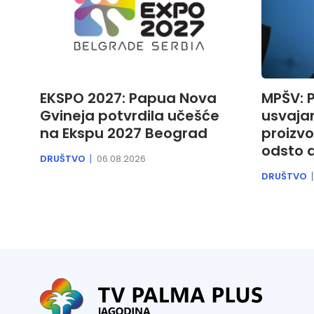
EKSPO 2027: Papua Nova
MPŠV: P
Gvineja potvrdila učešće
usvaja
na Ekspu 2027 Beograd
proizvo
odsto 
DRUŠTVO
06.08.2026
DRUŠTVO