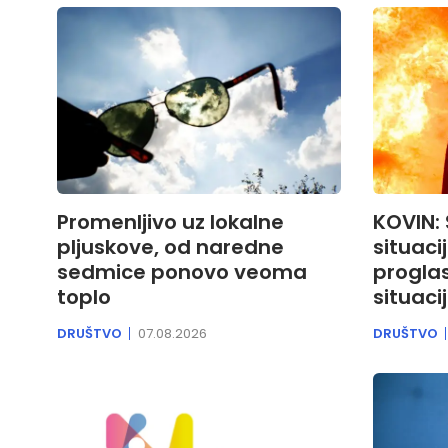
Promenljivo uz lokalne
KOVIN:
pljuskove, od naredne
situaci
sedmice ponovo veoma
progla
toplo
situaci
DRUŠTVO
07.08.2026
DRUŠTVO