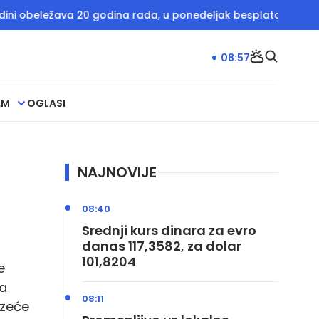
eležava 20 godina rada, u ponedeljak besplatan ulaz
Vučić
08:57
AM
OGLASI
NAJNOVIJE
08:40
Srednji kurs dinara za evro
danas 117,3582, za dolar
101,8204
e
la
08:11
uzeće