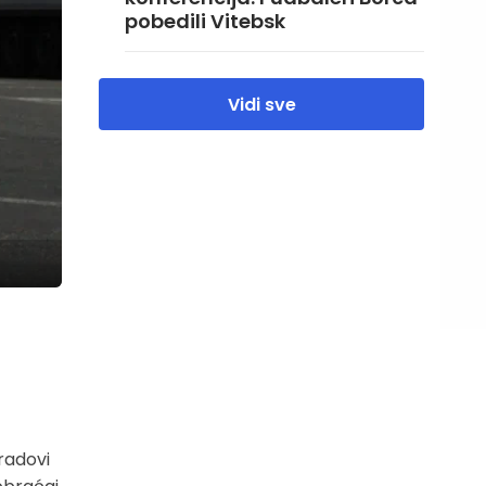
pobedili Vitebsk
Vidi sve
 radovi