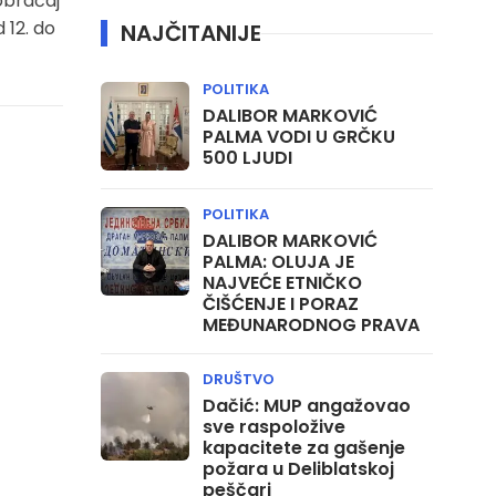
obraćaj
 12. do
NAJČITANIJE
POLITIKA
DALIBOR MARKOVIĆ
PALMA VODI U GRČKU
500 LJUDI
POLITIKA
DALIBOR MARKOVIĆ
PALMA: OLUJA JE
NAJVEĆE ETNIČKO
ČIŠĆENJE I PORAZ
MEĐUNARODNOG PRAVA
DRUŠTVO
Dačić: MUP angažovao
sve raspoložive
kapacitete za gašenje
požara u Deliblatskoj
peščari