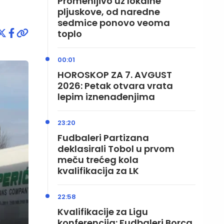
Promenljivo uz lokalne
pljuskove, od naredne
sedmice ponovo veoma
toplo
00:01
HOROSKOP ZA 7. AVGUST
2026: Petak otvara vrata
lepim iznenađenjima
23:20
Fudbaleri Partizana
deklasirali Tobol u prvom
meču trećeg kola
kvalifikacija za LK
22:58
Kvalifikacije za Ligu
konferencija: Fudbaleri Borca