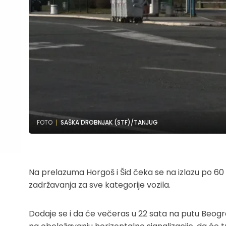
FOTO
SAŠKA DROBNJAK (STF)/TANJUG
Na prelazuma Horgoš i Šid čeka se na izlazu po 6
zadržavanja za sve kategorije vozila.
Dodaje se i da će večeras u 22 sata na putu Beograd