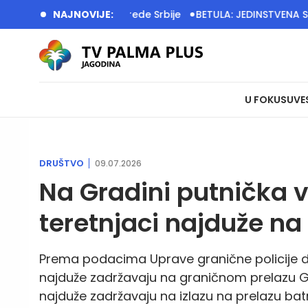
grade temelje privrede Srbije
NAJNOVIJE:
BETULA: JEDINSTVENA SRBIJA
U FOKUSU
VE
DRUŠTVO
09.07.2026
Na Gradini putnička v
teretnjaci najduže n
Prema podacima Uprave granične policije do
najduže zadržavaju na graničnom prelazu Gr
najduže zadržavaju na izlazu na prelazu bat