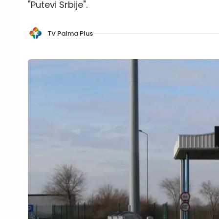
"Putevi Srbije".
TV Palma Plus