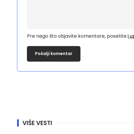
Pre nego što objavite komentare, posetite
i 
VIŠE VESTI