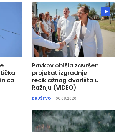
ne
Pavkov obišla završen
ktička
projekat izgradnje
inica
reciklažnog dvorišta u
Ražnju (VIDEO)
DRUŠTVO
06.08.2026