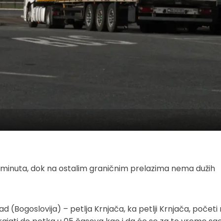
0 minuta, dok na ostalim graničnim prelazima nema dužih
 (Bogoslovija) – petlja Krnjača, ka petlji Krnjača, početi