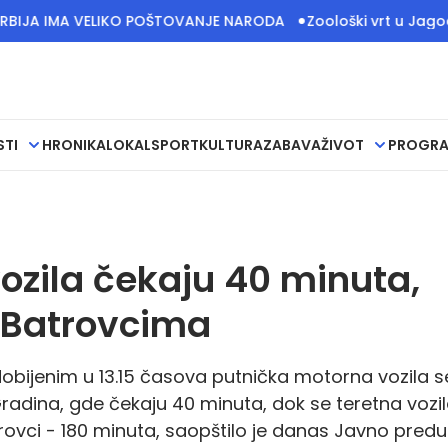
 IMA VELIKO POŠTOVANJE NARODA
Zoološki vrt u Jagodini ob
STI
HRONIKA
LOKAL
SPORT
KULTURA
ZABAVA
ŽIVOT
PROGR
ozila čekaju 40 minuta,
a Batrovcima
bijenim u 13.15 časova putnička motorna vozila s
adina, gde čekaju 40 minuta, dok se teretna vozi
rovci - 180 minuta, saopštilo je danas Javno pred