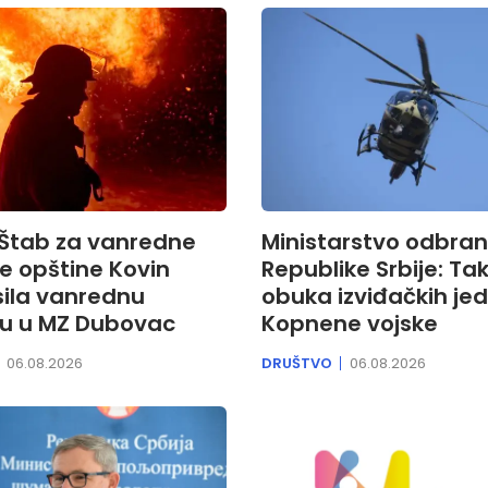
 Štab za vanredne
Ministarstvo odbra
je opštine Kovin
Republike Srbije: Ta
sila vanrednu
obuka izviđačkih jed
ju u MZ Dubovac
Kopnene vojske
06.08.2026
DRUŠTVO
06.08.2026