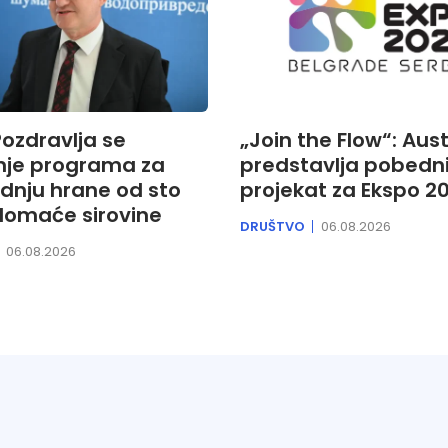
ozdravlja se
„Join the Flow“: Aust
nje programa za
predstavlja pobedni
dnju hrane od sto
projekat za Ekspo 2
domaće sirovine
DRUŠTVO
06.08.2026
06.08.2026