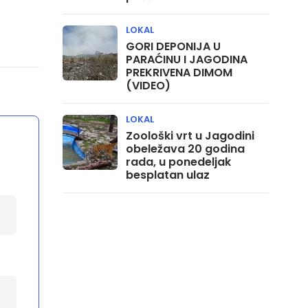
LOKAL
GORI DEPONIJA U
PARAĆINU I JAGODINA
PREKRIVENA DIMOM
(VIDEO)
LOKAL
Zoološki vrt u Jagodini
obeležava 20 godina
rada, u ponedeljak
besplatan ulaz