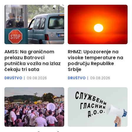
AMSS: Na graničnom
RHMZ: Upozorenje na
prelazu Batrovci
visoke temperature na
putnička vozila na izlaz
području Republike
čekaju tri sata
Srbije
DRUŠTVO
09.08.2026
DRUŠTVO
09.08.2026