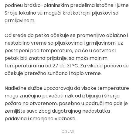
podneu brdsko-planinskim predelima istočne i južne
Srbije lokalno su mogući kratkotrajni pljuskovi sa
grmljavinom.
Od srede do petka očekuje se promenljivo oblačno i
nestabilno vreme sa pljuskovima i grmljavinom, uz
postepeni pad temperature, pa će u četvrtak i
petak biti znatno prijatnije, sa maksimalnim
temperaturama od 27 do 31 °C. Za vikend ponovo se
očekuje pretežno sunčano i toplo vreme.
Nadležne službe upozoravaju da visoke temperature
mogu značajno povećati rizik od izbijanja i širenja
požara na otvorenom, posebno u područjima gde je
zemljište suvo zbog dugotrajnog nedostatka
padavina i smanjene vlažnosti.