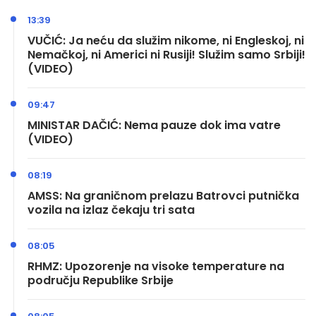
13:39
VUČIĆ: Ja neću da služim nikome, ni Engleskoj, ni
Nemačkoj, ni Americi ni Rusiji! Služim samo Srbiji!
(VIDEO)
09:47
MINISTAR DAČIĆ: Nema pauze dok ima vatre
(VIDEO)
08:19
AMSS: Na graničnom prelazu Batrovci putnička
vozila na izlaz čekaju tri sata
08:05
RHMZ: Upozorenje na visoke temperature na
području Republike Srbije