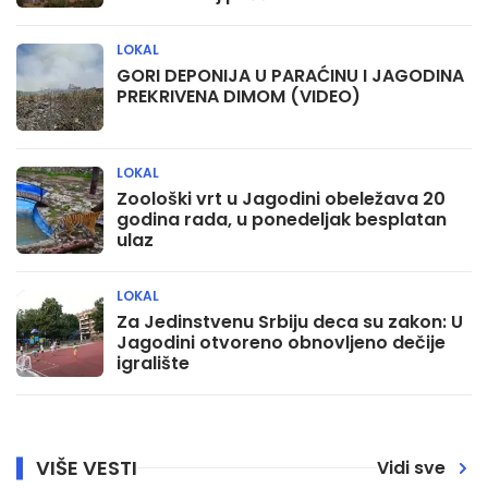
LOKAL
GORI DEPONIJA U PARAĆINU I JAGODINA
PREKRIVENA DIMOM (VIDEO)
LOKAL
Zoološki vrt u Jagodini obeležava 20
godina rada, u ponedeljak besplatan
ulaz
LOKAL
Za Jedinstvenu Srbiju deca su zakon: U
Jagodini otvoreno obnovljeno dečije
igralište
VIŠE VESTI
Vidi sve