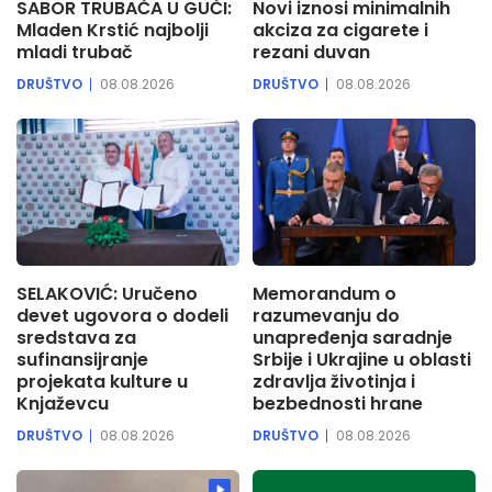
SABOR TRUBAČA U GUČI:
Novi iznosi minimalnih
Mladen Krstić najbolji
akciza za cigarete i
mladi trubač
rezani duvan
DRUŠTVO
08.08.2026
DRUŠTVO
08.08.2026
SELAKOVIĆ: Uručeno
Memorandum o
devet ugovora o dodeli
razumevanju do
sredstava za
unapređenja saradnje
sufinansijranje
Srbije i Ukrajine u oblasti
projekata kulture u
zdravlja životinja i
Knjaževcu
bezbednosti hrane
DRUŠTVO
08.08.2026
DRUŠTVO
08.08.2026