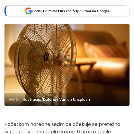
Dodaj TV Palma Plus kao željeni izvor na Googlu
+
FOTO
Ilustracija/Delaney Van on Unsplash
Početkom naredne sedmice očekuje se pretežno
sunčano i veoma toplo vreme. U utorak posle