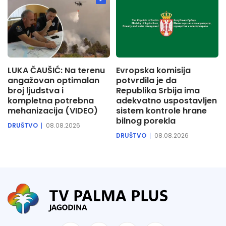
LUKA ČAUŠIĆ: Na terenu
Evropska komisija
angažovan optimalan
potvrdila je da
broj ljudstva i
Republika Srbija ima
kompletna potrebna
adekvatno uspostavljen
mehanizacija (VIDEO)
sistem kontrole hrane
bilnog porekla
DRUŠTVO
08.08.2026
DRUŠTVO
08.08.2026