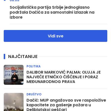
08:05
Socijalistička partija Srbije jednoglasno
podržala Dačića za samostalni izlazak na
izbore
Vidi sve
NAJČITANIJE
POLITIKA
DALIBOR MARKOVIĆ PALMA: OLUJA JE
NAJVEĆE ETNIČKO ČIŠĆENJE I PORAZ
MEĐUNARODNOG PRAVA
DRUŠTVO
Dačić: MUP angažovao sve raspoložive
kapacitete za gašenje požara u
Deliblatskoj peščari