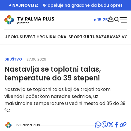
e igralište
NAJNOVIJE:
MUP apeluje na građane da budu oprezni zbog
15:26
U FOKUSU
VESTI
HRONIKA
LOKAL
SPORT
KULTURA
ZABAVA
ŽIVOT
DRUŠTVO
27.06.2026
Nastavlja se toplotni talas,
temperature do 39 stepeni
Nastavlja se toplotni talas koji će trajati tokom
vikenda i početkom naredne sedmice, uz
maksimalne temperature u većini mesta od 35 do 39
°C
TV Palma Plus