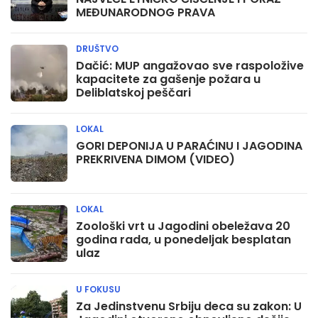
MEĐUNARODNOG PRAVA
DRUŠTVO
Dačić: MUP angažovao sve raspoložive
kapacitete za gašenje požara u
Deliblatskoj peščari
LOKAL
GORI DEPONIJA U PARAĆINU I JAGODINA
PREKRIVENA DIMOM (VIDEO)
LOKAL
Zoološki vrt u Jagodini obeležava 20
godina rada, u ponedeljak besplatan
ulaz
U FOKUSU
Za Jedinstvenu Srbiju deca su zakon: U