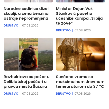
Naredne sedinice dizel
Ministar Dejan Vuk
skuplji, a cena benzina
Stanković posetio
ostraje nepromenjena
učesnike kampa „Srbija
te zove“
DRUŠTVO
07.08.2026
DRUŠTVO
07.08.2026
Razbuktava se požar u
Sunčano vreme sa
Deliblatskoj peščari u
maksimalnom dnevnom
pravcu mesta Šušara
temepraturom do 37 °C
DRUŠTVO
07.08.2026
DRUŠTVO
07.08.2026