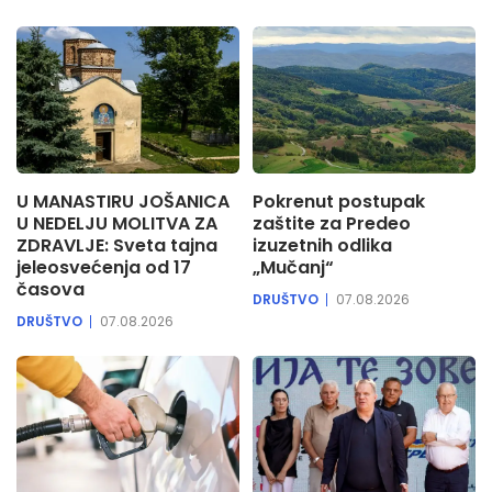
U MANASTIRU JOŠANICA
Pokrenut postupak
U NEDELJU MOLITVA ZA
zaštite za Predeo
ZDRAVLJE: Sveta tajna
izuzetnih odlika
jeleosvećenja od 17
„Mučanj“
časova
DRUŠTVO
07.08.2026
DRUŠTVO
07.08.2026