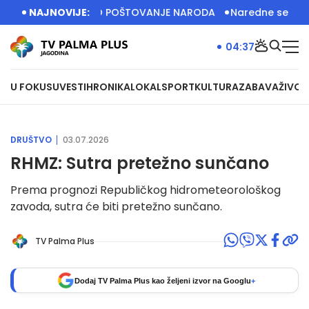
BIJA IMA VELIKO POŠTOVANJE NARODA
NAJNOVIJE:
Naredne sedinice dize
04:37
U FOKUSU
VESTI
HRONIKA
LOKAL
SPORT
KULTURA
ZABAVA
ŽIVOT
DRUŠTVO
03.07.2026
RHMZ: Sutra pretežno sunčano
Prema prognozi Republičkog hidrometeorološkog
zavoda, sutra će biti pretežno sunčano.
TV Palma Plus
Dodaj TV Palma Plus kao željeni izvor na Googlu
+