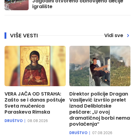
Jagodini otvoreno obnovljeno dečije
igralište
VIŠE VESTI
Vidi sve
VERA JAČA OD STRAHA:
Direktor policije Dragan
Zašto se i danas poštuje
Vasiljević izvršio prelet
Sveta mučenica
iznad Deliblatske
Paraskeva Rimska
peščare: „U ovoj
dramatičnoj borbi nema
DRUŠTVO
08.08.2026
povlačenja“
DRUŠTVO
07.08.2026