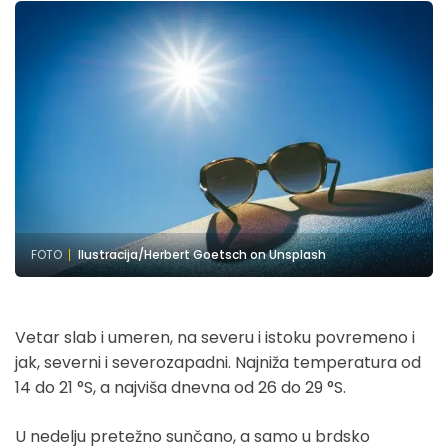
FOTO
Ilustracija/Herbert Goetsch on Unsplash
Vetar slab i umeren, na severu i istoku povremeno i
jak, severni i severozapadni. Najniža temperatura od
14 do 21 °S, a najviša dnevna od 26 do 29 °S.
U nedelju pretežno sunčano, a samo u brdsko