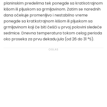
planinskim predelima tek ponegde sa kratkotrajnom
kišom ili pljuskom sa grmljavinom. Zatim se narednih
dana očekuje promenljivo i nestabilno vreme
ponegde sa kratkotrajnom kišom ili pljuskom sa
grmljavinom koji će biti češći u prvoj polovini sledeće
sedmice. Dnevna temperatura tokom celog perioda
oko proseka za prvu dekadu jula (od 26 do 31 °S).