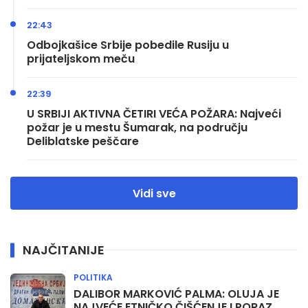
22:43
Odbojkašice Srbije pobedile Rusiju u
prijateljskom meču
22:39
U SRBIJI AKTIVNA ČETIRI VEĆA POŽARA: Najveći
požar je u mestu Šumarak, na području
Deliblatske peščare
Vidi sve
NAJČITANIJE
POLITIKA
DALIBOR MARKOVIĆ PALMA: OLUJA JE
NAJVEĆE ETNIČKO ČIŠĆENJE I PORAZ