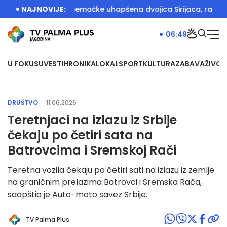
: U akciji Srbije i Nemačke uhapšena dvojica Sirijaca, razbijan
NAJNOVIJE:
06:49
U FOKUSU
VESTI
HRONIKA
LOKAL
SPORT
KULTURA
ZABAVA
ŽIVOT
DRUŠTVO
11.06.2026
Teretnjaci na izlazu iz Srbije
čekaju po četiri sata na
Batrovcima i Sremskoj Rači
Teretna vozila čekaju po četiri sati na izlazu iz zemlje
na graničnim prelazima Batrovci i Sremska Rača,
saopštio je Auto-moto savez Srbije.
TV Palma Plus