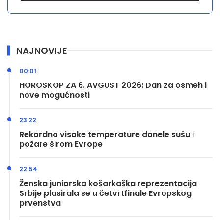
NAJNOVIJE
00:01
HOROSKOP ZA 6. AVGUST 2026: Dan za osmeh i
nove mogućnosti
23:22
Rekordno visoke temperature donele sušu i
požare širom Evrope
22:54
Ženska juniorska košarkaška reprezentacija
Srbije plasirala se u četvrtfinale Evropskog
prvenstva