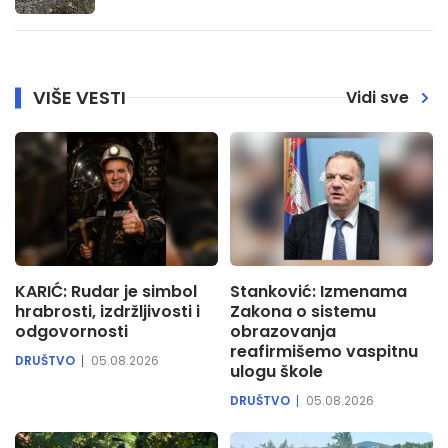
VIŠE VESTI
Vidi sve
KARIĆ: Rudar je simbol
Stanković: Izmenama
hrabrosti, izdržljivosti i
Zakona o sistemu
odgovornosti
obrazovanja
reafirmišemo vaspitnu
DRUŠTVO
05.08.2026
ulogu škole
DRUŠTVO
05.08.2026