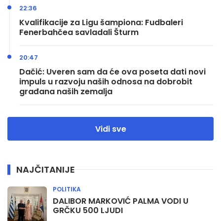
22:36
Kvalifikacije za Ligu šampiona: Fudbaleri
Fenerbahčea savladali Šturm
20:47
Dačić: Uveren sam da će ova poseta dati novi
impuls u razvoju naših odnosa na dobrobit
građana naših zemalja
Vidi sve
NAJČITANIJE
POLITIKA
DALIBOR MARKOVIĆ PALMA VODI U
GRČKU 500 LJUDI