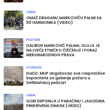
LOKAL
OMAŽ DRAGANU MARKOVIĆU PALMI SA
50 HARMONIKA (VIDEO)
POLITIKA
DALIBOR MARKOVIĆ PALMA: OLUJA JE
NAJVEĆE ETNIČKO ČIŠĆENJE I PORAZ
MEĐUNARODNOG PRAVA
U FOKUSU
Dačić: MUP angažovao sve raspoložive
kapacitete za gašenje požara u
Deliblatskoj peščari
LOKAL
GORI DEPONIJA U PARAĆINU I JAGODINA
PREKRIVENA DIMOM (VIDEO)