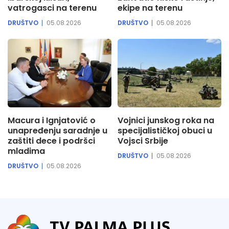
vatrogasci na terenu
ekipe na terenu
DRUŠTVO
05.08.2026
DRUŠTVO
05.08.2026
Macura i Ignjatović o
Vojnici junskog roka na
unapređenju saradnje u
specijalističkoj obuci u
zaštiti dece i podršci
Vojsci Srbije
mladima
DRUŠTVO
05.08.2026
DRUŠTVO
05.08.2026