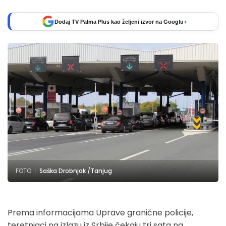
Dodaj TV Palma Plus kao željeni izvor na Googlu
+
FOTO
Saška Drobnjak /Tanjug
Prema informacijama Uprave granične policije,
teretnjaci na izlazu iz Srbije čekaju tri sata na