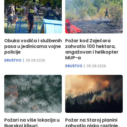
Obuka vodiča i službenih
Požar kod Zaječara
pasa u jedinicama vojne
zahvatio 100 hektara,
policije
angažovan i helikopter
MUP-a
DRUŠTVO
05.08.2026
DRUŠTVO
05.08.2026
Požari na više lokacija u
Požar na Staroj planini
Ibarskoj klisuri,
zahvatio nisko rastinje,