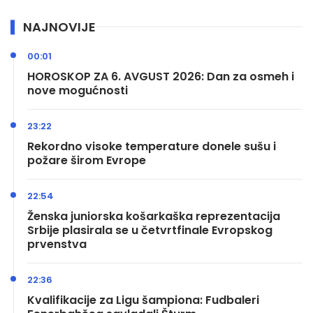
NAJNOVIJE
00:01
HOROSKOP ZA 6. AVGUST 2026: Dan za osmeh i
nove mogućnosti
23:22
Rekordno visoke temperature donele sušu i
požare širom Evrope
22:54
Ženska juniorska košarkaška reprezentacija
Srbije plasirala se u četvrtfinale Evropskog
prvenstva
22:36
Kvalifikacije za Ligu šampiona: Fudbaleri