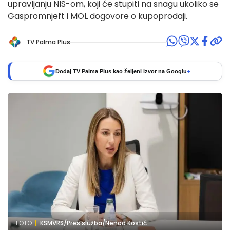
upravljanju NIS-om, koji će stupiti na snagu ukoliko se
Gaspromnjeft i MOL dogovore o kupoprodaji.
TV Palma Plus
Dodaj TV Palma Plus kao željeni izvor na Googlu
+
FOTO
KSMVRS/Pres služba/Nenad Kostić