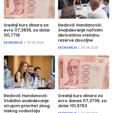
Srednji kurs dinara za
Đedović Handanović:
evro 117,3836, za dolar
Snabdevanje naftnim
101,7718
derivatima otežano,
rezerve dovoljne
EKONOMIJA
05.08.2026
EKONOMIJA
05.08.2026
Đedović Handanović:
Srednji kurs dinara za
Stabilno snabdevanje
evro danas 117,3736, za
strujom prioritet zbog
dolar 101,9753
niskog vodostaja