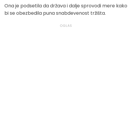
Ona je podsetila da država i dalje sprovodi mere kako
bi se obezbedila puna snabdevenost tržišta.