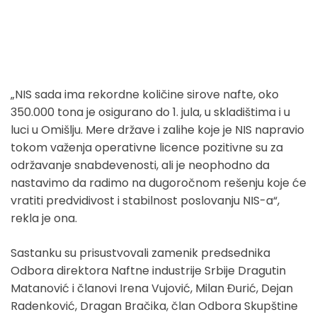
„NIS sada ima rekordne količine sirove nafte, oko
350.000 tona je osigurano do 1. jula, u skladištima i u
luci u Omišlju. Mere države i zalihe koje je NIS napravio
tokom važenja operativne licence pozitivne su za
održavanje snabdevenosti, ali je neophodno da
nastavimo da radimo na dugoročnom rešenju koje će
vratiti predvidivost i stabilnost poslovanju NIS-a“,
rekla je ona.
Sastanku su prisustvovali zamenik predsednika
Odbora direktora Naftne industrije Srbije Dragutin
Matanović i članovi Irena Vujović, Milan Đurić, Dejan
Radenković, Dragan Bračika, član Odbora Skupštine