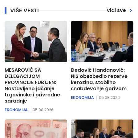
VIŠE VESTI
Vidi sve
MESAROVIĆ SA
Đedović Handanović:
DELEGACIJOM
NIS obezbedio rezerve
PROVINCIJE FUĐIJEN:
kerozina, stabilno
Nastavljeno jačanje
snabdevanje gorivom
trgovinske i privredne
EKONOMIJA
05.08.2026
saradnje
EKONOMIJA
05.08.2026