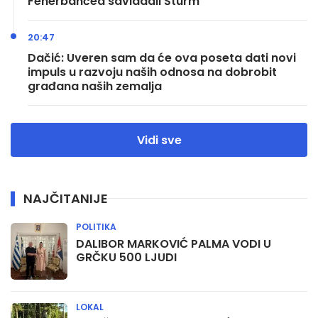
Fenerbahčea savladali Šturm
20:47
Dačić: Uveren sam da će ova poseta dati novi
impuls u razvoju naših odnosa na dobrobit
građana naših zemalja
Vidi sve
NAJČITANIJE
POLITIKA
DALIBOR MARKOVIĆ PALMA VODI U
GRČKU 500 LJUDI
LOKAL