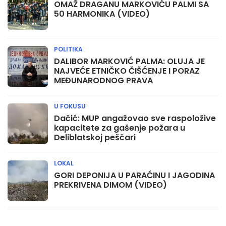
OMAŽ DRAGANU MARKOVIĆU PALMI SA
50 HARMONIKA (VIDEO)
POLITIKA
DALIBOR MARKOVIĆ PALMA: OLUJA JE
NAJVEĆE ETNIČKO ČIŠĆENJE I PORAZ
MEĐUNARODNOG PRAVA
U FOKUSU
Dačić: MUP angažovao sve raspoložive
kapacitete za gašenje požara u
Deliblatskoj peščari
LOKAL
GORI DEPONIJA U PARAĆINU I JAGODINA
PREKRIVENA DIMOM (VIDEO)