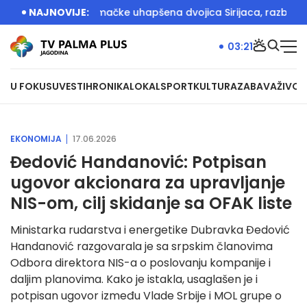
 akciji Srbije i Nemačke uhapšena dvojica Sirijaca, razbijane m
NAJNOVIJE:
03:21
U FOKUSU
VESTI
HRONIKA
LOKAL
SPORT
KULTURA
ZABAVA
ŽIVOT
EKONOMIJA
17.06.2026
Đedović Handanović: Potpisan
ugovor akcionara za upravljanje
NIS-om, cilj skidanje sa OFAK liste
Ministarka rudarstva i energetike Dubravka Đedović
Handanović razgovarala je sa srpskim članovima
Odbora direktora NIS-a o poslovanju kompanije i
daljim planovima. Kako je istakla, usaglašen je i
potpisan ugovor između Vlade Srbije i MOL grupe o