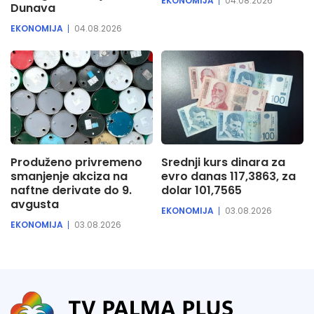
EKONOMIJA
04.08.2026
Dunava
EKONOMIJA
04.08.2026
Produženo privremeno
Srednji kurs dinara za
smanjenje akciza na
evro danas 117,3863, za
naftne derivate do 9.
dolar 101,7565
avgusta
EKONOMIJA
03.08.2026
EKONOMIJA
03.08.2026