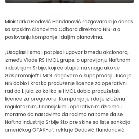
Ministarka Đedović Handanović razgovarala je danas
sa srpskim članovima Odbora direktora NIS-a o
poslovanju kompanije i daljim planovima.
„Usaglasili smo i potpisali ugovor između akcionara,
između Vlade RS i MOL grupe, o upravljanju Naftnom
industrijom Srbije, koji će stupiti na snagu ako se
Gaspromnjeft i MOL dogovore o kupoprodaji. Juče je
NIS dobio i kratko produženje licence za operativni
rad do 1. jula, za koliko je i MOL dobio produžetak
licence za pregovore. Kompanija je i dalje izložena
regulatornim, finansijskim i operativnim rizicima i
moramo da nastavimo da radimo na tome da se
Naftna industrija Srbije što pre skine sa liste sankcija
američkog OFAK-a“, rekla je Đedović Handanović.