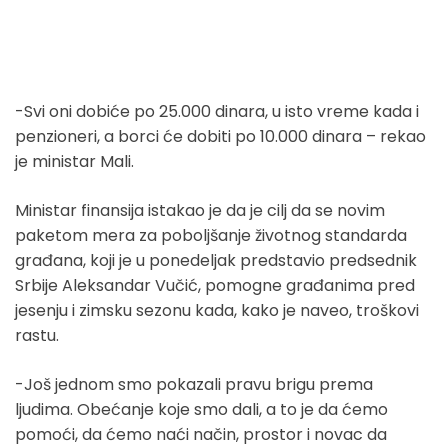
-Svi oni dobiće po 25.000 dinara, u isto vreme kada i
penzioneri, a borci će dobiti po 10.000 dinara – rekao
je ministar Mali.
Ministar finansija istakao je da je cilj da se novim
paketom mera za poboljšanje životnog standarda
građana, koji je u ponedeljak predstavio predsednik
Srbije Aleksandar Vučić, pomogne građanima pred
jesenju i zimsku sezonu kada, kako je naveo, troškovi
rastu.
-Još jednom smo pokazali pravu brigu prema
ljudima. Obećanje koje smo dali, a to je da ćemo
pomoći, da ćemo naći način, prostor i novac da