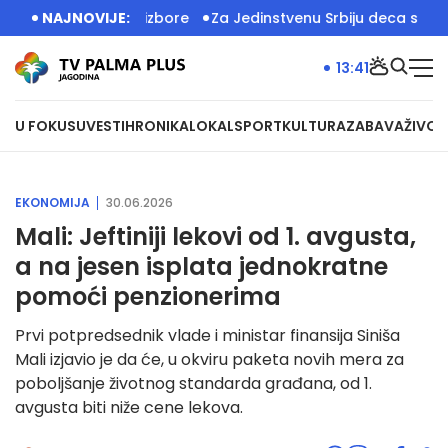
lni izlazak na izbore
NAJNOVIJE:
Za Jedinstvenu Srbiju deca su zakon: U
13:41
U FOKUSU
VESTI
HRONIKA
LOKAL
SPORT
KULTURA
ZABAVA
ŽIVOT
EKONOMIJA
30.06.2026
Mali: Jeftiniji lekovi od 1. avgusta,
a na jesen isplata jednokratne
pomoći penzionerima
Prvi potpredsednik vlade i ministar finansija Siniša
Mali izjavio je da će, u okviru paketa novih mera za
poboljšanje životnog standarda građana, od 1.
avgusta biti niže cene lekova.