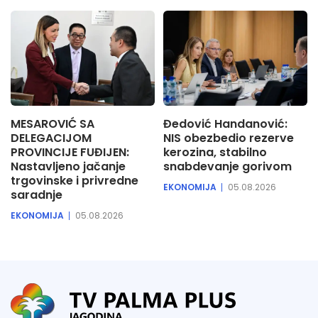
MESAROVIĆ SA
Đedović Handanović:
DELEGACIJOM
NIS obezbedio rezerve
PROVINCIJE FUĐIJEN:
kerozina, stabilno
Nastavljeno jačanje
snabdevanje gorivom
trgovinske i privredne
EKONOMIJA
05.08.2026
saradnje
EKONOMIJA
05.08.2026