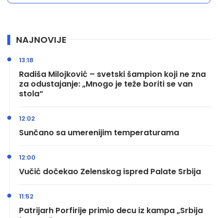
NAJNOVIJE
13:18
Radiša Milojković – svetski šampion koji ne zna
za odustajanje: „Mnogo je teže boriti se van
stola“
12:02
Sunčano sa umerenijim temperaturama
12:00
Vučić dočekao Zelenskog ispred Palate Srbija
11:52
Patrijarh Porfirije primio decu iz kampa „Srbija