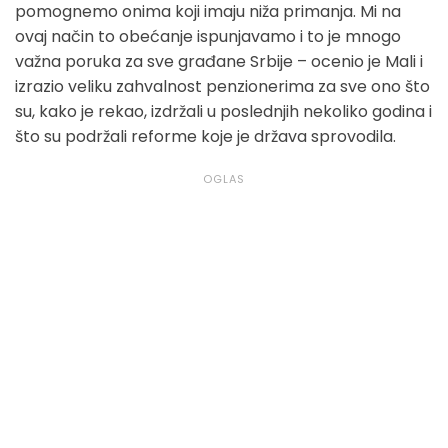
pomognemo onima koji imaju niža primanja. Mi na
ovaj način to obećanje ispunjavamo i to je mnogo
važna poruka za sve građane Srbije – ocenio je Mali i
izrazio veliku zahvalnost penzionerima za sve ono što
su, kako je rekao, izdržali u poslednjih nekoliko godina i
što su podržali reforme koje je država sprovodila.