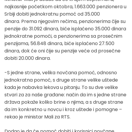
najkasnije početkom oktobra, 1.663.000 penzionera u
Srbiji dobiti jednokratnu pomoć od 35.000
dinara. Prema njegovim rečima, penzionerima čije su
penzije do 31.092 dinara, biće isplaćeno 35.000 dinara
jednokratne pomoći, a penzionerima sa prosečnim
penzijama, 56.848 dinara, biće isplaćeno 27.500
dinara, dok će oni čije su penzije veće od prosečne
dobiti 20.000 dinara.
-S jedne strane, velika novčana pomoć, odnosno
jednokratna pomoć, s druge strane velike uštede
kada je nabavka lekova u pitanju. To su dve velike
stvari za za naše građane: način da im s jedne strane
država pokaže koliko brine o njima, a s druge strane
da im konkretno u novcu i kroz uštede i pomogne –
rekao je ministar Mali za RTS.
Dodao je da će pomoć dobiti i korisnici novčane