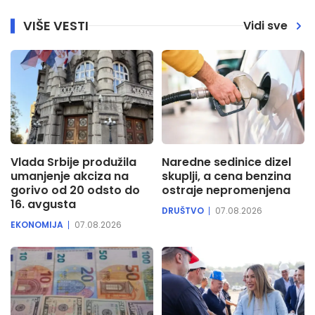
VIŠE VESTI
Vidi sve
Vlada Srbije produžila
Naredne sedinice dizel
umanjenje akciza na
skuplji, a cena benzina
gorivo od 20 odsto do
ostraje nepromenjena
16. avgusta
DRUŠTVO
07.08.2026
EKONOMIJA
07.08.2026