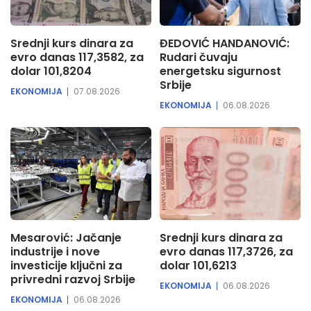
Srednji kurs dinara za
ĐEDOVIĆ HANDANOVIĆ:
evro danas 117,3582, za
Rudari čuvaju
dolar 101,8204
energetsku sigurnost
Srbije
EKONOMIJA
07.08.2026
EKONOMIJA
06.08.2026
Mesarović: Jačanje
Srednji kurs dinara za
industrije i nove
evro danas 117,3726, za
investicije ključni za
dolar 101,6213
privredni razvoj Srbije
EKONOMIJA
06.08.2026
EKONOMIJA
06.08.2026