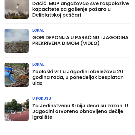
Dačić: MUP angažovao sve raspoložive
kapacitete za gašenje požara u
Deliblatskoj peščari
LOKAL
GORI DEPONIJA U PARAĆINU I JAGODINA
PREKRIVENA DIMOM (VIDEO)
LOKAL
Zoološki vrt u Jagodini obeležava 20
godina rada, u ponedeljak besplatan
ulaz
U FOKUSU
Za Jedinstvenu Srbiju deca su zakon: U
Jagodini otvoreno obnovljeno dečije
igralište