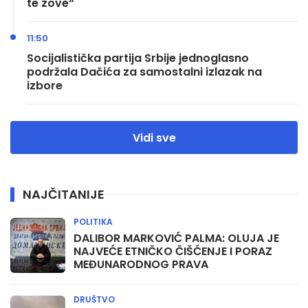
te zove“
11:50
Socijalistička partija Srbije jednoglasno
podržala Dačića za samostalni izlazak na
izbore
Vidi sve
NAJČITANIJE
POLITIKA
DALIBOR MARKOVIĆ PALMA: OLUJA JE
NAJVEĆE ETNIČKO ČIŠĆENJE I PORAZ
MEĐUNARODNOG PRAVA
DRUŠTVO