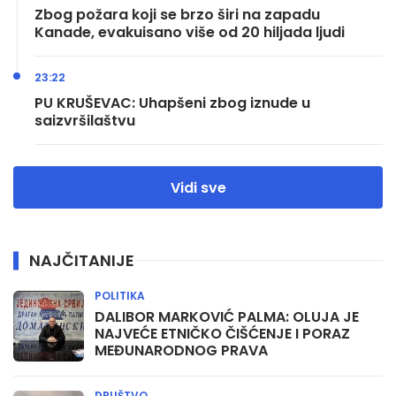
Zbog požara koji se brzo širi na zapadu
Kanade, evakuisano više od 20 hiljada ljudi
23:22
PU KRUŠEVAC: Uhapšeni zbog iznude u
saizvršilaštvu
Vidi sve
NAJČITANIJE
POLITIKA
DALIBOR MARKOVIĆ PALMA: OLUJA JE
NAJVEĆE ETNIČKO ČIŠĆENJE I PORAZ
MEĐUNARODNOG PRAVA
DRUŠTVO