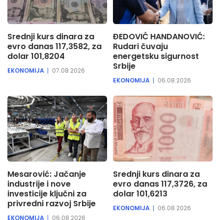
Srednji kurs dinara za
ĐEDOVIĆ HANDANOVIĆ:
evro danas 117,3582, za
Rudari čuvaju
dolar 101,8204
energetsku sigurnost
Srbije
EKONOMIJA
07.08.2026
EKONOMIJA
06.08.2026
Mesarović: Jačanje
Srednji kurs dinara za
industrije i nove
evro danas 117,3726, za
investicije ključni za
dolar 101,6213
privredni razvoj Srbije
EKONOMIJA
06.08.2026
EKONOMIJA
06.08.2026