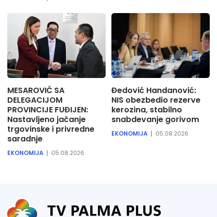
MESAROVIĆ SA
Đedović Handanović:
DELEGACIJOM
NIS obezbedio rezerve
PROVINCIJE FUĐIJEN:
kerozina, stabilno
Nastavljeno jačanje
snabdevanje gorivom
trgovinske i privredne
EKONOMIJA
05.08.2026
saradnje
EKONOMIJA
05.08.2026