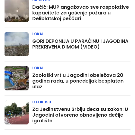
Dačić: MUP angažovao sve raspoložive
kapacitete za gašenje požara u
Deliblatskoj peščari
LOKAL
GORI DEPONIJA U PARAĆINU I JAGODINA
PREKRIVENA DIMOM (VIDEO)
LOKAL
Zoološki vrt u Jagodini obeležava 20
godina rada, u ponedeljak besplatan
ulaz
U FOKUSU
Za Jedinstvenu Srbiju deca su zakon: U
Jagodini otvoreno obnovljeno dečije
igralište