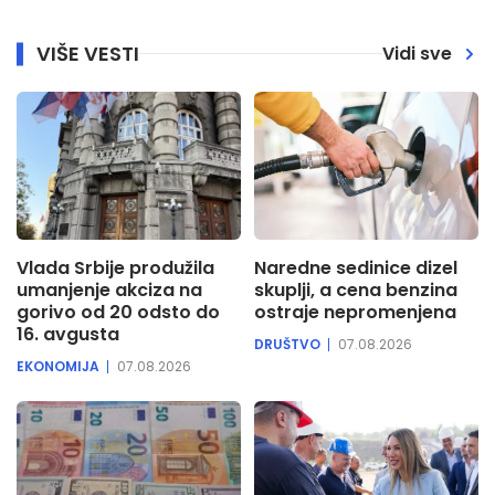
VIŠE VESTI
Vidi sve
Vlada Srbije produžila
Naredne sedinice dizel
umanjenje akciza na
skuplji, a cena benzina
gorivo od 20 odsto do
ostraje nepromenjena
16. avgusta
DRUŠTVO
07.08.2026
EKONOMIJA
07.08.2026