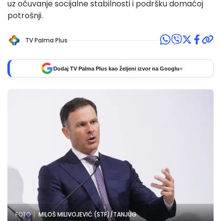
uz očuvanje socijalne stabilnosti i podršku domaćoj
potrošnji.
TV Palma Plus
Dodaj TV Palma Plus kao željeni izvor na Googlu
+
FOTO
MILOŠ MILIVOJEVIĆ (STF)/TANJUG