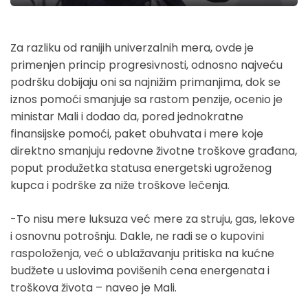
Za razliku od ranijih univerzalnih mera, ovde je
primenjen princip progresivnosti, odnosno najveću
podršku dobijaju oni sa najnižim primanjima, dok se
iznos pomoći smanjuje sa rastom penzije, ocenio je
ministar Mali i dodao da, pored jednokratne
finansijske pomoći, paket obuhvata i mere koje
direktno smanjuju redovne životne troškove građana,
poput produžetka statusa energetski ugroženog
kupca i podrške za niže troškove lečenja.
-To nisu mere luksuza već mere za struju, gas, lekove
i osnovnu potrošnju. Dakle, ne radi se o kupovini
raspoloženja, već o ublažavanju pritiska na kućne
budžete u uslovima povišenih cena energenata i
troškova života – naveo je Mali.