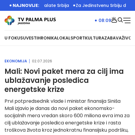
enskog ispred Palate Srbija
NAJNOVIJE:
Za Jedinstvenu Srbiju deca su 
08:09
U FOKUSU
VESTI
HRONIKA
LOKAL
SPORT
KULTURA
ZABAVA
ŽIVOT
EKONOMIJA
02.07.2026
Mali: Novi paket mera za cilj ima
ublažavanje posledica
energetske krize
Prvi potpredsednik vlade i ministar finansija Siniša
Mali izjavio je danas da novi paket ekonomsko-
socijalnih mera vredan skoro 600 miliona evra ima za
cilj ublažavanje posledica energetske krize i rasta
troškova života kroz jednokratnu finansijsku podršku,