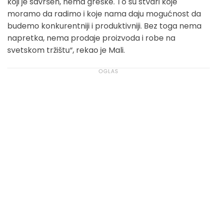
koji je savršen, nema greške. To su stvari koje
moramo da radimo i koje nama daju mogućnost da
budemo konkurentniji i produktivniji. Bez toga nema
napretka, nema prodaje proizvoda i robe na
svetskom tržištu“, rekao je Mali.