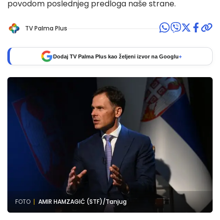
povodom poslednjeg predloga naše strane.
TV Palma Plus
Dodaj TV Palma Plus kao željeni izvor na Googlu
+
FOTO
AMIR HAMZAGIĆ (STF)/Tanjug