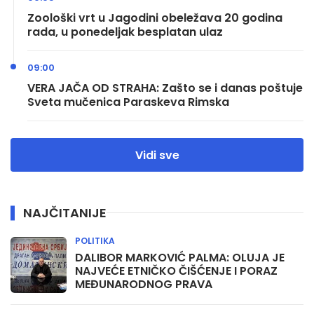
Zoološki vrt u Jagodini obeležava 20 godina
rada, u ponedeljak besplatan ulaz
09:00
VERA JAČA OD STRAHA: Zašto se i danas poštuje
Sveta mučenica Paraskeva Rimska
Vidi sve
NAJČITANIJE
POLITIKA
DALIBOR MARKOVIĆ PALMA: OLUJA JE
NAJVEĆE ETNIČKO ČIŠĆENJE I PORAZ
MEĐUNARODNOG PRAVA