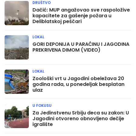
DRUŠTVO
Dačić: MUP angažovao sve raspoložive
kapacitete za gašenje požara u
Deliblatskoj peščari
LOKAL
GORI DEPONIJA U PARAĆINU I JAGODINA
PREKRIVENA DIMOM (VIDEO)
LOKAL
Zoološki vrt u Jagodini obeležava 20
godina rada, u ponedeljak besplatan
ulaz
U FOKUSU
Za Jedinstvenu Srbiju deca su zakon: U
Jagodini otvoreno obnovljeno dečije
igralište