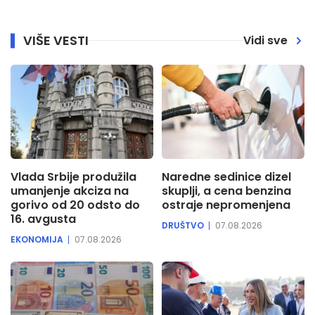
VIŠE VESTI
Vidi sve
Vlada Srbije produžila
Naredne sedinice dizel
umanjenje akciza na
skuplji, a cena benzina
gorivo od 20 odsto do
ostraje nepromenjena
16. avgusta
DRUŠTVO
07.08.2026
EKONOMIJA
07.08.2026