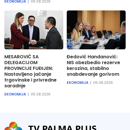
EKONOMIJA
06.08.2026
MESAROVIĆ SA
Đedović Handanović:
DELEGACIJOM
NIS obezbedio rezerve
PROVINCIJE FUĐIJEN:
kerozina, stabilno
Nastavljeno jačanje
snabdevanje gorivom
trgovinske i privredne
EKONOMIJA
05.08.2026
saradnje
EKONOMIJA
05.08.2026