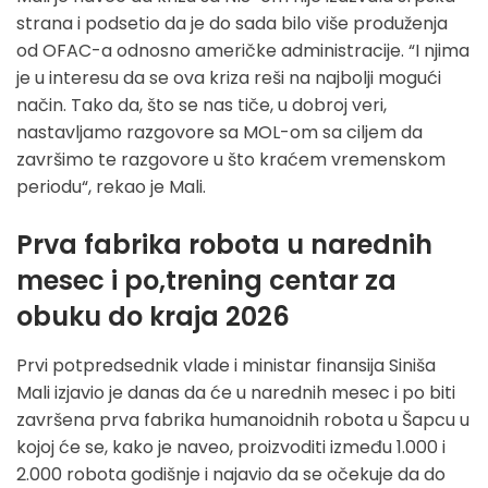
strana i podsetio da je do sada bilo više produženja
od OFAC-a odnosno američke administracije. “I njima
je u interesu da se ova kriza reši na najbolji mogući
način. Tako da, što se nas tiče, u dobroj veri,
nastavljamo razgovore sa MOL-om sa ciljem da
završimo te razgovore u što kraćem vremenskom
periodu“, rekao je Mali.
Prva fabrika robota u narednih
mesec i po,trening centar za
obuku do kraja 2026
Prvi potpredsednik vlade i ministar finansija Siniša
Mali izjavio je danas da će u narednih mesec i po biti
završena prva fabrika humanoidnih robota u Šapcu u
kojoj će se, kako je naveo, proizvoditi između 1.000 i
2.000 robota godišnje i najavio da se očekuje da do