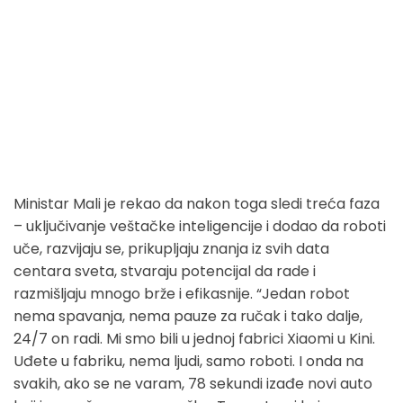
Ministar Mali je rekao da nakon toga sledi treća faza
– uključivanje veštačke inteligencije i dodao da roboti
uče, razvijaju se, prikupljaju znanja iz svih data
centara sveta, stvaraju potencijal da rade i
razmišljaju mnogo brže i efikasnije. “Jedan robot
nema spavanja, nema pauze za ručak i tako dalje,
24/7 on radi. Mi smo bili u jednoj fabrici Xiaomi u Kini.
Uđete u fabriku, nema ljudi, samo roboti. I onda na
svakih, ako se ne varam, 78 sekundi izađe novi auto