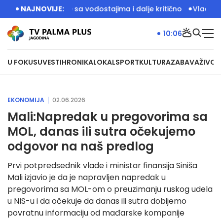
aktivno, stanje sa vodostajima i dalje kritično
NAJNOVIJE:
Vlada Srbije
10:06
U FOKUSU
VESTI
HRONIKA
LOKAL
SPORT
KULTURA
ZABAVA
ŽIVOT
EKONOMIJA
02.06.2026
Mali:Napredak u pregovorima sa
MOL, danas ili sutra očekujemo
odgovor na naš predlog
Prvi potpredsednik vlade i ministar finansija Siniša
Mali izjavio je da je napravljen napredak u
pregovorima sa MOL-om o preuzimanju ruskog udela
u NIS-u i da očekuje da danas ili sutra dobijemo
povratnu informaciju od mađarske kompanije