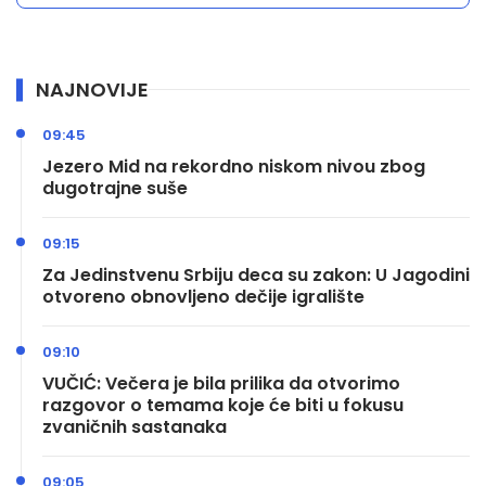
NAJNOVIJE
09:45
Jezero Mid na rekordno niskom nivou zbog
dugotrajne suše
09:15
Za Jedinstvenu Srbiju deca su zakon: U Jagodini
otvoreno obnovljeno dečije igralište
09:10
VUČIĆ: Večera je bila prilika da otvorimo
razgovor o temama koje će biti u fokusu
zvaničnih sastanaka
09:05