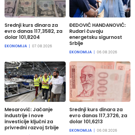
Srednji kurs dinara za
ĐEDOVIĆ HANDANOVIĆ:
evro danas 117,3582, za
Rudari čuvaju
dolar 101,8204
energetsku sigurnost
Srbije
EKONOMIJA
07.08.2026
EKONOMIJA
06.08.2026
Mesarović: Jačanje
Srednji kurs dinara za
industrije i nove
evro danas 117,3726, za
investicije ključni za
dolar 101,6213
privredni razvoj Srbije
EKONOMIJA
06.08.2026