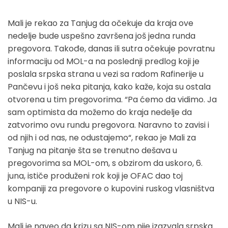
Mali je rekao za Tanjug da očekuje da kraja ove
nedelje bude uspešno završena još jedna runda
pregovora. Takođe, danas ili sutra očekuje povratnu
informaciju od MOL-a na poslednji predlog koji je
poslala srpska strana u vezi sa radom Rafinerije u
Pančevu i još neka pitanja, kako kaže, koja su ostala
otvorena u tim pregovorima. “Pa ćemo da vidimo. Ja
sam optimista da možemo do kraja nedelje da
zatvorimo ovu rundu pregovora. Naravno to zavisi i
od njih i od nas, ne odustajemo“, rekao je Mali za
Tanjug na pitanje šta se trenutno dešava u
pregovorima sa MOL-om, s obzirom da uskoro, 6.
juna, ističe produženi rok koji je OFAC dao toj
kompaniji za pregovore o kupovini ruskog vlasništva
u NIS-u.
Mali je naveo da krizu sa NIS-om nije izazvala srpska