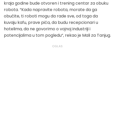
kraja godine bude otvoren i trening centar za obuku
robota. “Kada napravite robota, morate da ga
obučite, ti roboti mogu da rade sve, od toga da
kuvaju kafu, prave pića, da budu recepcionari u
hotelima, da ne govorimo o vojnoj industriji i
potencijalima u tom pogledu“, rekao je Mali za Tanjug.