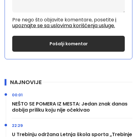
Pre nego što objavite komentare, posetite
i
upoznajte se sa uslovima korišćenja usluge.
NAJNOVIJE
00:01
NEŠTO SE POMERA IZ MESTA: Jedan znak danas
dobija priliku koju nije očekivao
22:29
U Trebinju održana Letnja škola sporta „Trebinje