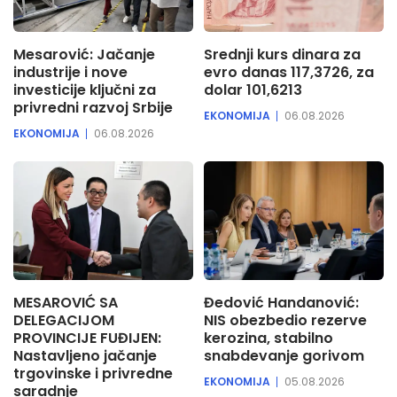
Mesarović: Jačanje
Srednji kurs dinara za
industrije i nove
evro danas 117,3726, za
investicije ključni za
dolar 101,6213
privredni razvoj Srbije
EKONOMIJA
06.08.2026
EKONOMIJA
06.08.2026
MESAROVIĆ SA
Đedović Handanović:
DELEGACIJOM
NIS obezbedio rezerve
PROVINCIJE FUĐIJEN:
kerozina, stabilno
Nastavljeno jačanje
snabdevanje gorivom
trgovinske i privredne
EKONOMIJA
05.08.2026
saradnje