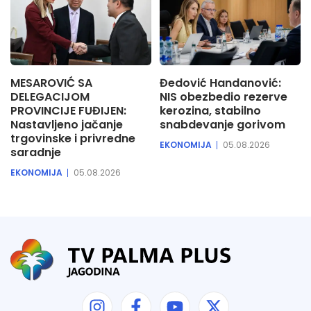
MESAROVIĆ SA
Đedović Handanović:
DELEGACIJOM
NIS obezbedio rezerve
PROVINCIJE FUĐIJEN:
kerozina, stabilno
Nastavljeno jačanje
snabdevanje gorivom
trgovinske i privredne
EKONOMIJA
05.08.2026
saradnje
EKONOMIJA
05.08.2026