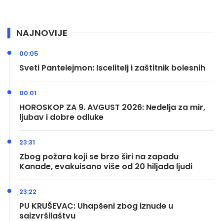
NAJNOVIJE
00:05
Sveti Pantelejmon: Iscelitelj i zaštitnik bolesnih
00:01
HOROSKOP ZA 9. AVGUST 2026: Nedelja za mir,
ljubav i dobre odluke
23:31
Zbog požara koji se brzo širi na zapadu
Kanade, evakuisano više od 20 hiljada ljudi
23:22
PU KRUŠEVAC: Uhapšeni zbog iznude u
saizvršilaštvu