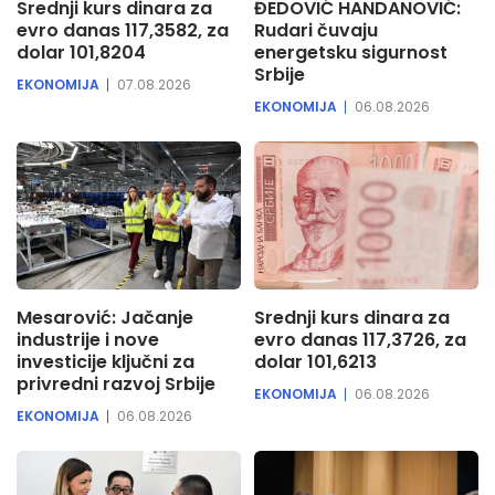
Srednji kurs dinara za
ĐEDOVIĆ HANDANOVIĆ:
evro danas 117,3582, za
Rudari čuvaju
dolar 101,8204
energetsku sigurnost
Srbije
EKONOMIJA
07.08.2026
EKONOMIJA
06.08.2026
Mesarović: Jačanje
Srednji kurs dinara za
industrije i nove
evro danas 117,3726, za
investicije ključni za
dolar 101,6213
privredni razvoj Srbije
EKONOMIJA
06.08.2026
EKONOMIJA
06.08.2026