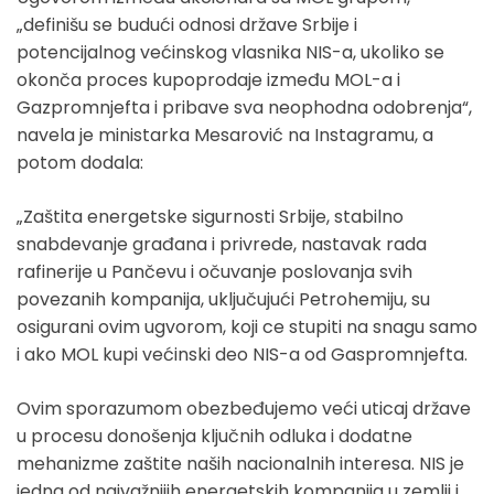
„definišu se budući odnosi države Srbije i
potencijalnog većinskog vlasnika NIS-a, ukoliko se
okonča proces kupoprodaje između MOL-a i
Gazpromnjefta i pribave sva neophodna odobrenja“,
navela je ministarka Mesarović na Instagramu, a
potom dodala:
„Zaštita energetske sigurnosti Srbije, stabilno
snabdevanje građana i privrede, nastavak rada
rafinerije u Pančevu i očuvanje poslovanja svih
povezanih kompanija, uključujući Petrohemiju, su
osigurani ovim ugvorom, koji ce stupiti na snagu samo
i ako MOL kupi većinski deo NIS-a od Gaspromnjefta.
Ovim sporazumom obezbeđujemo veći uticaj države
u procesu donošenja ključnih odluka i dodatne
mehanizme zaštite naših nacionalnih interesa. NIS je
jedna od najvažnijih energetskih kompanija u zemlji i