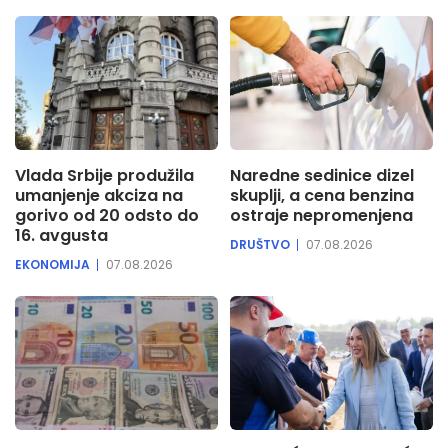
Vlada Srbije produžila
Naredne sedinice dizel
umanjenje akciza na
skuplji, a cena benzina
gorivo od 20 odsto do
ostraje nepromenjena
16. avgusta
DRUŠTVO
07.08.2026
EKONOMIJA
07.08.2026