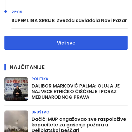
22:09
SUPER LIGA SRBIJE: Zvezda savladala Novi Pazar
Vidi sve
NAJČITANIJE
POLITIKA
DALIBOR MARKOVIĆ PALMA: OLUJA JE
NAJVEĆE ETNIČKO ČIŠĆENJE I PORAZ
MEĐUNARODNOG PRAVA
DRUŠTVO
Dačić: MUP angažovao sve raspoložive
kapacitete za gašenje požara u
Deliblatskoj peščari