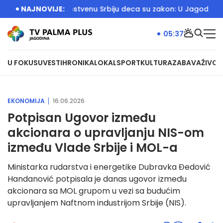
bija
NAJNOVIJE:
Za Jedinstvenu Srbiju deca su zakon: U Jagodini otvore
05:37
U FOKUSU
VESTI
HRONIKA
LOKAL
SPORT
KULTURA
ZABAVA
ŽIVOT
EKONOMIJA
16.06.2026
Potpisan Ugovor između
akcionara o upravljanju NIS-om
između Vlade Srbije i MOL-a
Ministarka rudarstva i energetike Dubravka Đedović
Handanović potpisala je danas ugovor između
akcionara sa MOL grupom u vezi sa budućim
upravljanjem Naftnom industrijom Srbije (NIS).