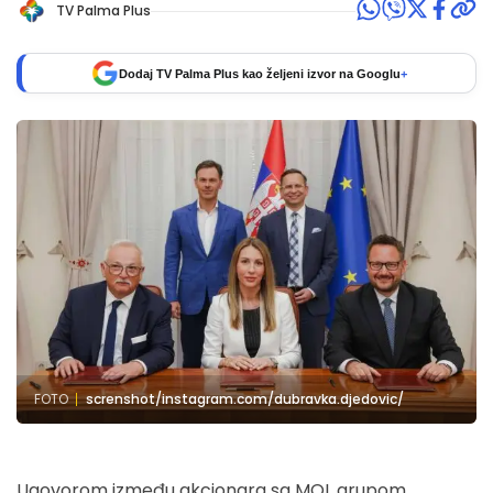
TV Palma Plus
Dodaj TV Palma Plus kao željeni izvor na Googlu
+
FOTO
screnshot/instagram.com/dubravka.djedovic/
Ugovorom između akcionara sa MOL grupom,