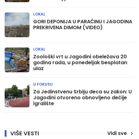
LOKAL
GORI DEPONIJA U PARAĆINU I JAGODINA
PREKRIVENA DIMOM (VIDEO)
LOKAL
Zoološki vrt u Jagodini obeležava 20
godina rada, u ponedeljak besplatan
ulaz
U FOKUSU
Za Jedinstvenu Srbiju deca su zakon: U
Jagodini otvoreno obnovljeno dečije
igralište
VIŠE VESTI
Vidi sve