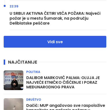
22:39
U SRBIJI AKTIVNA ČETIRI VEĆA POŽARA: Najveći
požar je u mestu Šumarak, na području
Deliblatske peščare
Vidi sve
NAJČITANIJE
POLITIKA
DALIBOR MARKOVIĆ PALMA: OLUJA JE
NAJVEĆE ETNIČKO ČIŠĆENJE I PORAZ
MEĐUNARODNOG PRAVA
DRUŠTVO
Dačić: MUP angažovao sve raspoložive