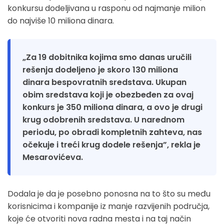
konkursu dodeljivana u rasponu od najmanje milion
do najviše 10 miliona dinara.
„Za 19 dobitnika kojima smo danas uručili
rešenja dodeljeno je skoro 130 miliona
dinara bespovratnih sredstava. Ukupan
obim sredstava koji je obezbeđen za ovaj
konkurs je 350 miliona dinara, a ovo je drugi
krug odobrenih sredstava. U narednom
periodu, po obradi kompletnih zahteva, nas
očekuje i treći krug dodele rešenja”, rekla je
Mesarovićeva.
Dodala je da je posebno ponosna na to što su među
korisnicima i kompanije iz manje razvijenih područja,
koje će otvoriti nova radna mesta i na taj način