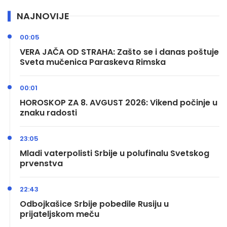
NAJNOVIJE
00:05
VERA JAČA OD STRAHA: Zašto se i danas poštuje
Sveta mučenica Paraskeva Rimska
00:01
HOROSKOP ZA 8. AVGUST 2026: Vikend počinje u
znaku radosti
23:05
Mladi vaterpolisti Srbije u polufinalu Svetskog
prvenstva
22:43
Odbojkašice Srbije pobedile Rusiju u
prijateljskom meču