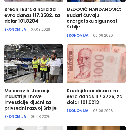
Srednji kurs dinara za
ĐEDOVIĆ HANDANOVIĆ:
evro danas 117,3582, za
Rudari čuvaju
dolar 101,8204
energetsku sigurnost
Srbije
EKONOMIJA
07.08.2026
EKONOMIJA
06.08.2026
Mesarović: Jačanje
Srednji kurs dinara za
industrije i nove
evro danas 117,3726, za
investicije ključni za
dolar 101,6213
privredni razvoj Srbije
EKONOMIJA
06.08.2026
EKONOMIJA
06.08.2026