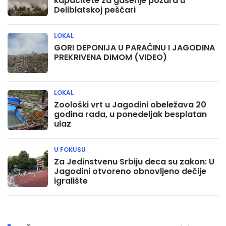
kapacitete za gašenje požara u
Deliblatskoj peščari
LOKAL
GORI DEPONIJA U PARAĆINU I JAGODINA
PREKRIVENA DIMOM (VIDEO)
LOKAL
Zoološki vrt u Jagodini obeležava 20
godina rada, u ponedeljak besplatan
ulaz
U FOKUSU
Za Jedinstvenu Srbiju deca su zakon: U
Jagodini otvoreno obnovljeno dečije
igralište