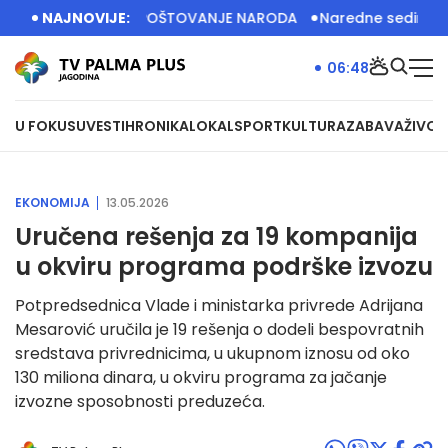
JA IMA VELIKO POŠTOVANJE NARODA
NAJNOVIJE:
Naredne sedinice dizel 
06:48
U FOKUSU
VESTI
HRONIKA
LOKAL
SPORT
KULTURA
ZABAVA
ŽIVOT
EKONOMIJA
13.05.2026
Uručena rešenja za 19 kompanija
u okviru programa podrške izvozu
Potpredsednica Vlade i ministarka privrede Adrijana
Mesarović uručila je 19 rešenja o dodeli bespovratnih
sredstava privrednicima, u ukupnom iznosu od oko
130 miliona dinara, u okviru programa za jačanje
izvozne sposobnosti preduzeća.