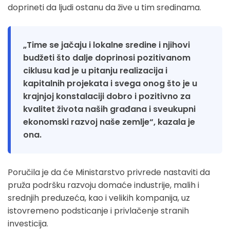
doprineti da ljudi ostanu da žive u tim sredinama.
„Time se jačaju i lokalne sredine i njihovi
budžeti što dalje doprinosi pozitivanom
ciklusu kad je u pitanju realizacija i
kapitalnih projekata i svega onog što je u
krajnjoj konstalaciji dobro i pozitivno za
kvalitet života naših građana i sveukupni
ekonomski razvoj naše zemlje“, kazala je
ona.
Poručila je da će Ministarstvo privrede nastaviti da
pruža podršku razvoju domaće industrije, malih i
srednjih preduzeća, kao i velikih kompanija, uz
istovremeno podsticanje i privlačenje stranih
investicija.