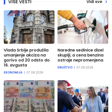
VIŠE VESTI
Vidi sve
Vlada Srbije produžila
Naredne sedinice dizel
umanjenje akciza na
skuplji, a cena benzina
gorivo od 20 odsto do
ostraje nepromenjena
16. avgusta
DRUŠTVO
07.08.2026
EKONOMIJA
07.08.2026