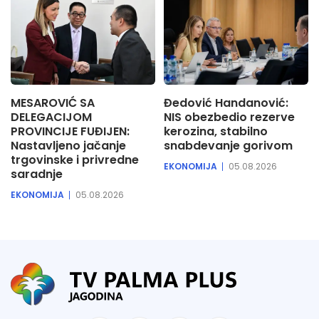
MESAROVIĆ SA
Đedović Handanović:
DELEGACIJOM
NIS obezbedio rezerve
PROVINCIJE FUĐIJEN:
kerozina, stabilno
Nastavljeno jačanje
snabdevanje gorivom
trgovinske i privredne
EKONOMIJA
05.08.2026
saradnje
EKONOMIJA
05.08.2026