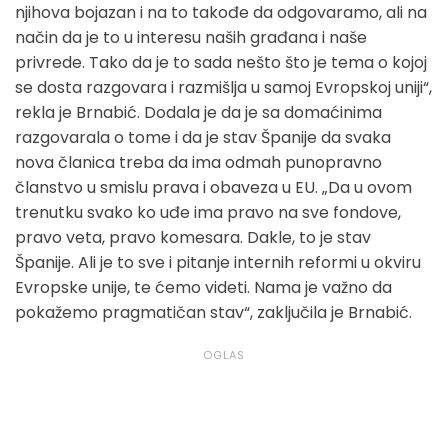
njihova bojazan i na to takođe da odgovaramo, ali na
način da je to u interesu naših građana i naše
privrede. Tako da je to sada nešto što je tema o kojoj
se dosta razgovara i razmišlja u samoj Evropskoj uniji“,
rekla je Brnabić. Dodala je da je sa domaćinima
razgovarala o tome i da je stav Španije da svaka
nova članica treba da ima odmah punopravno
članstvo u smislu prava i obaveza u EU. „Da u ovom
trenutku svako ko uđe ima pravo na sve fondove,
pravo veta, pravo komesara. Dakle, to je stav
Španije. Ali je to sve i pitanje internih reformi u okviru
Evropske unije, te ćemo videti. Nama je važno da
pokažemo pragmatičan stav“, zaključila je Brnabić.