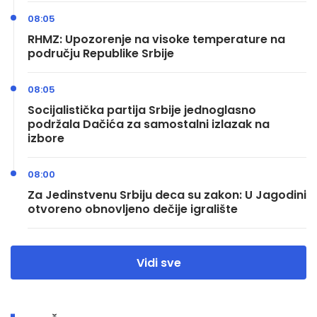
08:05
RHMZ: Upozorenje na visoke temperature na
području Republike Srbije
08:05
Socijalistička partija Srbije jednoglasno
podržala Dačića za samostalni izlazak na
izbore
08:00
Za Jedinstvenu Srbiju deca su zakon: U Jagodini
otvoreno obnovljeno dečije igralište
Vidi sve