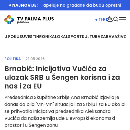
igralište
NAJNOVIJE:
MUP apeluje na građane da budu oprezni zbog po
11:51
U FOKUSU
VESTI
HRONIKA
LOKAL
SPORT
KULTURA
ZABAVA
ŽIVOT
POLITIKA
28.05.2026
Brnabić: Inicijativa Vučića za
ulazak SRB u Šengen korisna i za
nas i za EU
Predsednica Skupštine Srbije Ana Brnabić izjavila je
danas da bila "vin-vin" situacija i za Srbiju i za EU ako bi
se prihvatila inicijativa predsednika Aleksandra
Vučića da naša zemlja uđe u evropski ekonomski
prostor i u Šengen zonu.