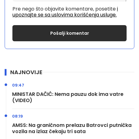
Pre nego što objavite komentare, posetite
i
upoznajte se sa uslovima korišćenja usluge.
NAJNOVIJE
09:47
MINISTAR DAČIĆ: Nema pauzu dok ima vatre
(VIDEO)
08:19
AMSS: Na graničnom prelazu Batrovci putnička
vozila na izlaz čekaju tri sata