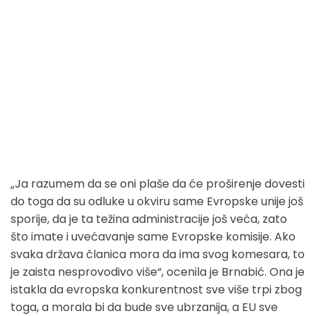
„Ja razumem da se oni plaše da će proširenje dovesti
do toga da su odluke u okviru same Evropske unije još
sporije, da je ta težina administracije još veća, zato
što imate i uvećavanje same Evropske komisije. Ako
svaka država članica mora da ima svog komesara, to
je zaista nesprovodivo više“, ocenila je Brnabić. Ona je
istakla da evropska konkurentnost sve više trpi zbog
toga, a morala bi da bude sve ubrzanija, a EU sve