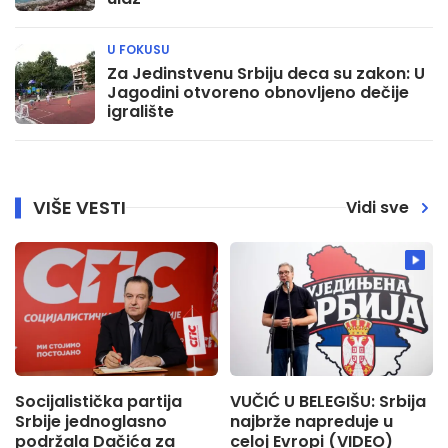
U FOKUSU
Za Jedinstvenu Srbiju deca su zakon: U
Jagodini otvoreno obnovljeno dečije
igralište
VIŠE VESTI
Vidi sve
Socijalistička partija
VUČIĆ U BELEGIŠU: Srbija
Srbije jednoglasno
najbrže napreduje u
podržala Dačića za
celoj Evropi (VIDEO)