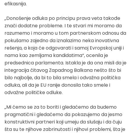
efikasnija.
„Donošenje odluka po principu prava veta takođe
znači dodatne probleme. I te stvari mi moramo da
razumemo i moramo u tom partnerskom odnosu da
pokušamo zajedno da iznalazimo neka inovativna
rešenja, a koja će odgovarati i samoj Evropskoj uniji i
nama kao zemljama kandidatima“, ocenila je
predsednica parlamenta. Istakla je da ona misli da je
integracija čitavog Zapadnog Balkana nešto što bi
bilo najbolje, da bi to bila smela i odvažna politička
odluka, ali da je EU ranije donosila tako smele i
odvažne političke odluke.
„Mi ćemo se za to boriti i gledaćemo da budemo
pragmatični i gledaćemo da pokazujemo da jesmo
konstruktivni partneri koji umeju da slušaju i da čuju
šta su te njihove zabrinutosti i njihovi problemi, šta je