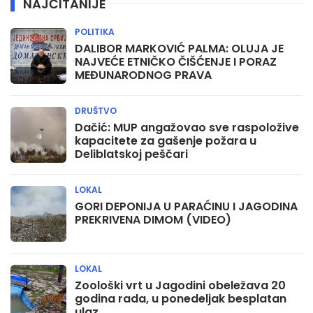
NAJČITANIJE
POLITIKA
DALIBOR MARKOVIĆ PALMA: OLUJA JE
NAJVEĆE ETNIČKO ČIŠĆENJE I PORAZ
MEĐUNARODNOG PRAVA
DRUŠTVO
Dačić: MUP angažovao sve raspoložive
kapacitete za gašenje požara u
Deliblatskoj peščari
LOKAL
GORI DEPONIJA U PARAĆINU I JAGODINA
PREKRIVENA DIMOM (VIDEO)
LOKAL
Zoološki vrt u Jagodini obeležava 20
godina rada, u ponedeljak besplatan
ulaz