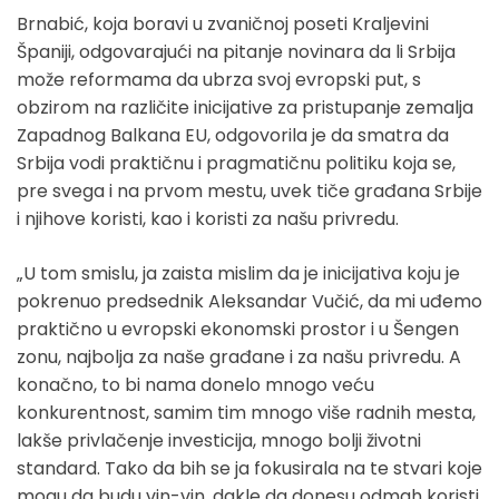
Brnabić, koja boravi u zvaničnoj poseti Kraljevini
Španiji, odgovarajući na pitanje novinara da li Srbija
može reformama da ubrza svoj evropski put, s
obzirom na različite inicijative za pristupanje zemalja
Zapadnog Balkana EU, odgovorila je da smatra da
Srbija vodi praktičnu i pragmatičnu politiku koja se,
pre svega i na prvom mestu, uvek tiče građana Srbije
i njihove koristi, kao i koristi za našu privredu.
„U tom smislu, ja zaista mislim da je inicijativa koju je
pokrenuo predsednik Aleksandar Vučić, da mi uđemo
praktično u evropski ekonomski prostor i u Šengen
zonu, najbolja za naše građane i za našu privredu. A
konačno, to bi nama donelo mnogo veću
konkurentnost, samim tim mnogo više radnih mesta,
lakše privlačenje investicija, mnogo bolji životni
standard. Tako da bih se ja fokusirala na te stvari koje
mogu da budu vin-vin, dakle da donesu odmah koristi