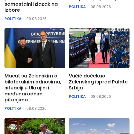
samostalni izlazak na
POLITIKA
08.08.2026
izbore
POLITIKA
09.08.2026
Macut sa Zelenskim o
Vučić dočekao
bilateralnim odnosima,
Zelenskog ispred Palate
situaciji u Ukrajini i
Srbija
međunarodnim
POLITIKA
08.08.2026
pitanjima
POLITIKA
08.08.2026