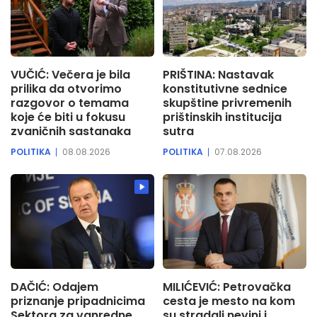
VUČIĆ: Večera je bila
PRIŠTINA: Nastavak
prilika da otvorimo
konstitutivne sednice
razgovor o temama
skupštine privremenih
koje će biti u fokusu
prištinskih institucija
zvaničnih sastanaka
sutra
POLITIKA
08.08.2026
POLITIKA
07.08.2026
DAČIĆ: Odajem
MILIĆEVIĆ: Petrovačka
priznanje pripadnicima
cesta je mesto na kom
Sektora za vanredne
su stradali nevini i