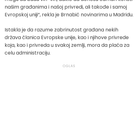
našim građanima i našoj privredi, ali takođe i samoj
Evropskoj uniji“, rekla je Brnabić novinarima u Madridu.
Istakla je da razume zabrinutost građana nekih
država članica Evropske unije, kao i njihove privrede
koja, kao i privreda u svakoj zemlji, mora da plaća za
celu administraciju.