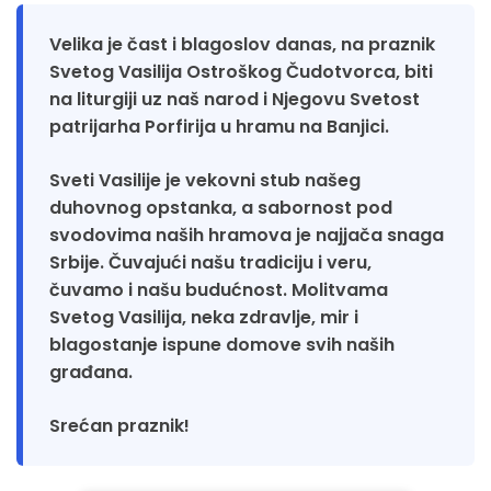
Velika je čast i blagoslov danas, na praznik
Svetog Vasilija Ostroškog Čudotvorca, biti
na liturgiji uz naš narod i Njegovu Svetost
patrijarha Porfirija u hramu na Banjici.
Sveti Vasilije je vekovni stub našeg
duhovnog opstanka, a sabornost pod
svodovima naših hramova je najjača snaga
Srbije. Čuvajući našu tradiciju i veru,
čuvamo i našu budućnost. Molitvama
Svetog Vasilija, neka zdravlje, mir i
blagostanje ispune domove svih naših
građana.
Srećan praznik!