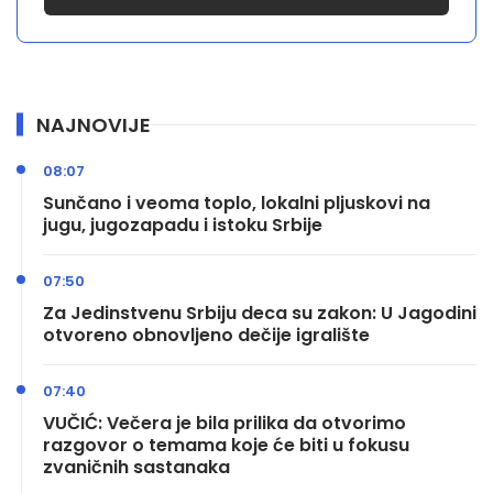
NAJNOVIJE
08:07
Sunčano i veoma toplo, lokalni pljuskovi na
jugu, jugozapadu i istoku Srbije
07:50
Za Jedinstvenu Srbiju deca su zakon: U Jagodini
otvoreno obnovljeno dečije igralište
07:40
VUČIĆ: Večera je bila prilika da otvorimo
razgovor o temama koje će biti u fokusu
zvaničnih sastanaka