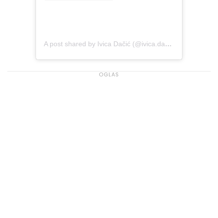
A post shared by Ivica Dačić (@ivica.dacic.rs)