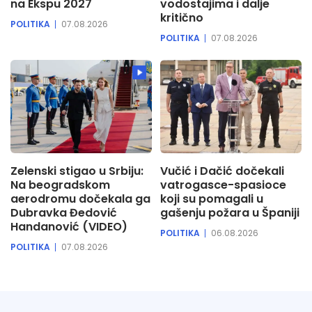
na Ekspu 2027
vodostajima i dalje
kritično
POLITIKA
07.08.2026
POLITIKA
07.08.2026
Zelenski stigao u Srbiju:
Vučić i Dačić dočekali
Na beogradskom
vatrogasce-spasioce
aerodromu dočekala ga
koji su pomagali u
Dubravka Đedović
gašenju požara u Španiji
Handanović (VIDEO)
POLITIKA
06.08.2026
POLITIKA
07.08.2026