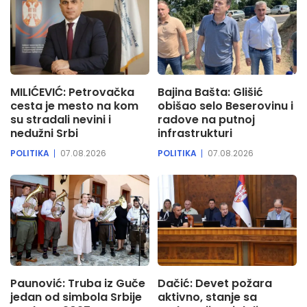
MILIĆEVIĆ: Petrovačka
Bajina Bašta: Glišić
cesta je mesto na kom
obišao selo Beserovinu i
su stradali nevini i
radove na putnoj
nedužni Srbi
infrastrukturi
POLITIKA
07.08.2026
POLITIKA
07.08.2026
Paunović: Truba iz Guče
Dačić: Devet požara
jedan od simbola Srbije
aktivno, stanje sa