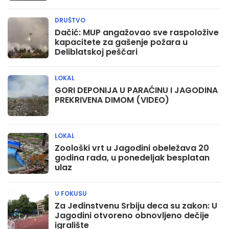
DRUŠTVO
Dačić: MUP angažovao sve raspoložive
kapacitete za gašenje požara u
Deliblatskoj peščari
LOKAL
GORI DEPONIJA U PARAĆINU I JAGODINA
PREKRIVENA DIMOM (VIDEO)
LOKAL
Zoološki vrt u Jagodini obeležava 20
godina rada, u ponedeljak besplatan
ulaz
U FOKUSU
Za Jedinstvenu Srbiju deca su zakon: U
Jagodini otvoreno obnovljeno dečije
igralište