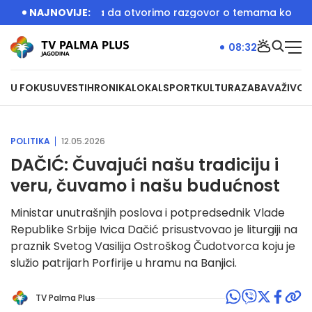
ra je bila prilika da otvorimo razgovor o temama koje će bit
NAJNOVIJE:
08:32
U FOKUSU
VESTI
HRONIKA
LOKAL
SPORT
KULTURA
ZABAVA
ŽIVOT
POLITIKA
12.05.2026
DAČIĆ: Čuvajući našu tradiciju i
veru, čuvamo i našu budućnost
Ministar unutrašnjih poslova i potpredsednik Vlade
Republike Srbije Ivica Dačić prisustvovao je liturgiji na
praznik Svetog Vasilija Ostroškog Čudotvorca koju je
služio patrijarh Porfirije u hramu na Banjici.
TV Palma Plus