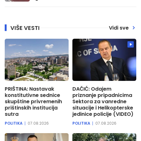
VIŠE VESTI
Vidi sve
PRIŠTINA: Nastavak
DAČIĆ: Odajem
konstitutivne sednice
priznanje pripadnicima
skupštine privremenih
Sektora za vanredne
prištinskih institucija
situacije i Helikopterske
sutra
jedinice policije (VIDEO)
POLITIKA
07.08.2026
POLITIKA
07.08.2026