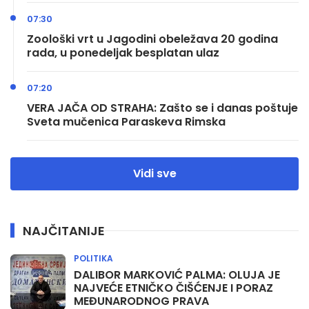
07:30
Zoološki vrt u Jagodini obeležava 20 godina
rada, u ponedeljak besplatan ulaz
07:20
VERA JAČA OD STRAHA: Zašto se i danas poštuje
Sveta mučenica Paraskeva Rimska
Vidi sve
NAJČITANIJE
POLITIKA
DALIBOR MARKOVIĆ PALMA: OLUJA JE
NAJVEĆE ETNIČKO ČIŠĆENJE I PORAZ
MEĐUNARODNOG PRAVA