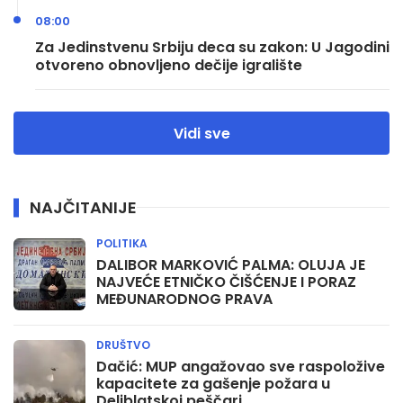
08:00
Za Jedinstvenu Srbiju deca su zakon: U Jagodini
otvoreno obnovljeno dečije igralište
Vidi sve
NAJČITANIJE
POLITIKA
DALIBOR MARKOVIĆ PALMA: OLUJA JE
NAJVEĆE ETNIČKO ČIŠĆENJE I PORAZ
MEĐUNARODNOG PRAVA
DRUŠTVO
Dačić: MUP angažovao sve raspoložive
kapacitete za gašenje požara u
Deliblatskoj peščari