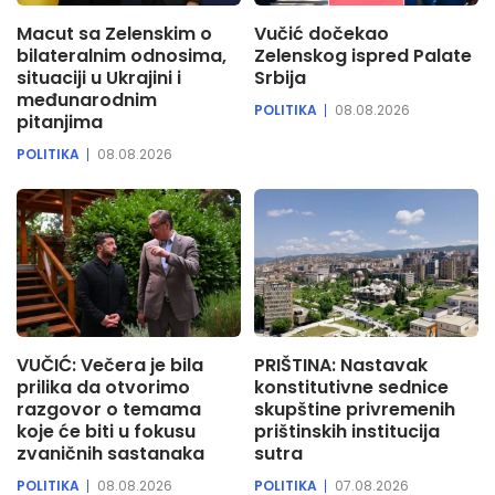
Macut sa Zelenskim o
Vučić dočekao
bilateralnim odnosima,
Zelenskog ispred Palate
situaciji u Ukrajini i
Srbija
međunarodnim
POLITIKA
08.08.2026
pitanjima
POLITIKA
08.08.2026
VUČIĆ: Večera je bila
PRIŠTINA: Nastavak
prilika da otvorimo
konstitutivne sednice
razgovor o temama
skupštine privremenih
koje će biti u fokusu
prištinskih institucija
zvaničnih sastanaka
sutra
POLITIKA
08.08.2026
POLITIKA
07.08.2026