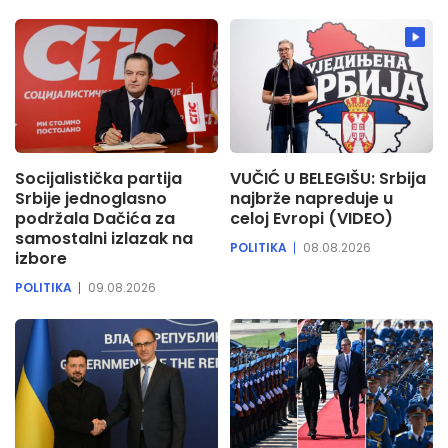
Socijalistička partija
VUČIĆ U BELEGIŠU: Srbija
Srbije jednoglasno
najbrže napreduje u
podržala Dačića za
celoj Evropi (VIDEO)
samostalni izlazak na
POLITIKA
08.08.2026
izbore
POLITIKA
09.08.2026