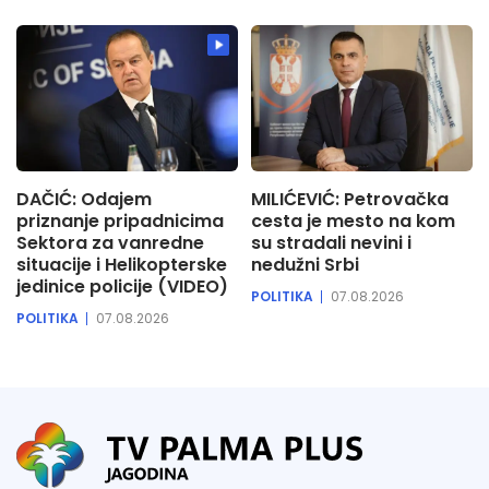
DAČIĆ: Odajem
MILIĆEVIĆ: Petrovačka
priznanje pripadnicima
cesta je mesto na kom
Sektora za vanredne
su stradali nevini i
situacije i Helikopterske
nedužni Srbi
jedinice policije (VIDEO)
POLITIKA
07.08.2026
POLITIKA
07.08.2026