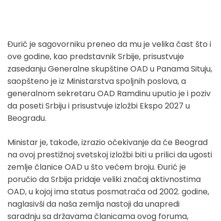
Đurić je sagovorniku preneo da mu je velika čast što i
ove godine, kao predstavnik Srbije, prisustvuje
zasedanju Generalne skupštine OAD u Panama Situju,
saopšteno je iz Ministarstva spoljnih poslova, a
generalnom sekretaru OAD Ramdinu uputio je i poziv
da poseti Srbiju i prisustvuje izložbi Ekspo 2027 u
Beogradu.
Ministar je, takođe, izrazio očekivanje da će Beograd
na ovoj prestižnoj svetskoj izložbi biti u prilici da ugosti
zemlje članice OAD u što većem broju. Đurić je
poručio da Srbija pridaje veliki značaj aktivnostima
OAD, u kojoj ima status posmatrača od 2002. godine,
naglasivši da naša zemlja nastoji da unapredi
saradnju sa državama članicama ovog foruma,