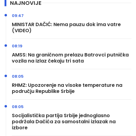
NAJNOVIJE
09:47
MINISTAR DAČIĆ: Nema pauzu dok ima vatre
(VIDEO)
08:19
AMSS: Na graničnom prelazu Batrovci putnička
vozila na izlaz čekaju tri sata
08:05
RHMZ: Upozorenje na visoke temperature na
području Republike Srbije
08:05
Socijalistička partija Srbije jednoglasno
podržala Dačića za samostalni izlazak na
izbore