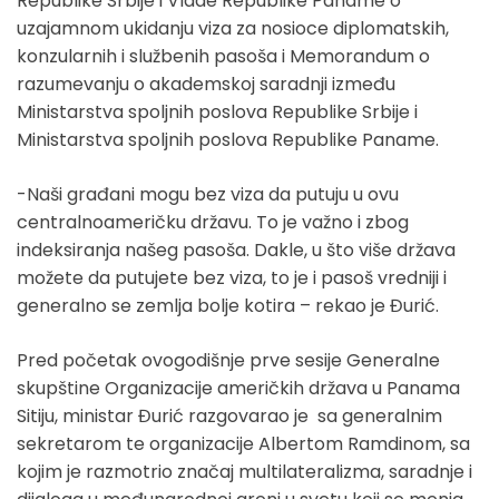
Republike Srbije i Vlade Republike Paname o
uzajamnom ukidanju viza za nosioce diplomatskih,
konzularnih i službenih pasoša i Memorandum o
razumevanju o akademskoj saradnji između
Ministarstva spoljnih poslova Republike Srbije i
Ministarstva spoljnih poslova Republike Paname.
-Naši građani mogu bez viza da putuju u ovu
centralnoameričku državu. To je važno i zbog
indeksiranja našeg pasoša. Dakle, u što više država
možete da putujete bez viza, to je i pasoš vredniji i
generalno se zemlja bolje kotira – rekao je Đurić.
Pred početak ovogodišnje prve sesije Generalne
skupštine Organizacije američkih država u Panama
Sitiju, ministar Đurić razgovarao je sa generalnim
sekretarom te organizacije Albertom Ramdinom, sa
kojim je razmotrio značaj multilateralizma, saradnje i