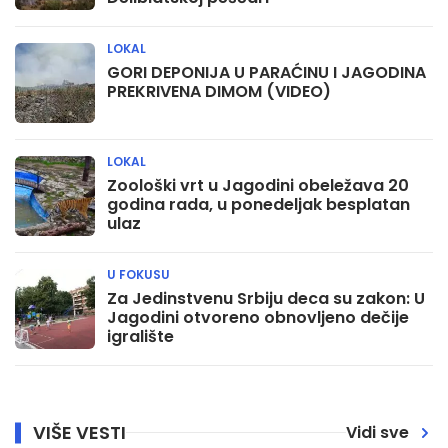
LOKAL
GORI DEPONIJA U PARAĆINU I JAGODINA
PREKRIVENA DIMOM (VIDEO)
LOKAL
Zoološki vrt u Jagodini obeležava 20
godina rada, u ponedeljak besplatan
ulaz
U FOKUSU
Za Jedinstvenu Srbiju deca su zakon: U
Jagodini otvoreno obnovljeno dečije
igralište
VIŠE VESTI
Vidi sve