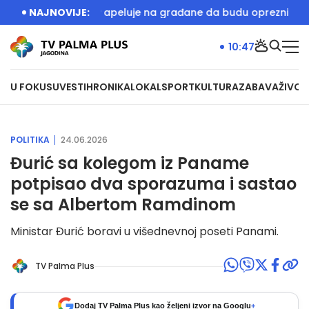
igralište
NAJNOVIJE:
MUP apeluje na građane da budu oprezni zbog p
10:47
U FOKUSU
VESTI
HRONIKA
LOKAL
SPORT
KULTURA
ZABAVA
ŽIVOT
POLITIKA
24.06.2026
Đurić sa kolegom iz Paname
potpisao dva sporazuma i sastao
se sa Albertom Ramdinom
Ministar Đurić boravi u višednevnoj poseti Panami.
TV Palma Plus
Dodaj TV Palma Plus kao željeni izvor na Googlu
+