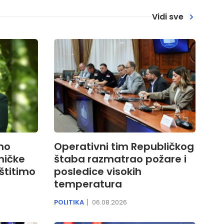
Vidi sve
mo
Operativni tim Republičkog
ničke
štaba razmatrao požare i
štitimo
posledice visokih
temperatura
POLITIKA
06.08.2026