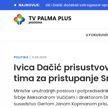
ije igralište
NAJNOVIJE:
Vučić i Dačić dočekali vatrogasce-spasioce k
U FOKUSU
VE
POLITIKA
11.06.2026
Ivica Dačić prisustv
tima za pristupanje Sr
Ministar unutrašnjih poslova i potpredsedn
Srbije Aleksandrom Vučićem i direktorom Dir
susedstvo Gertom Јanom Kopmanom prisust