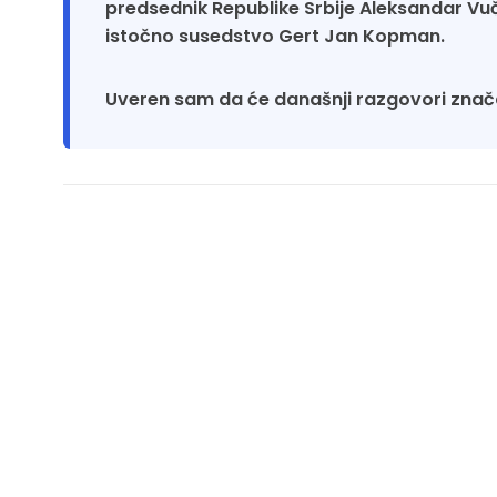
predsednik Republike Srbije Aleksandar Vuči
istočno susedstvo Gert Jan Kopman.
Uveren sam da će današnji razgovori znač