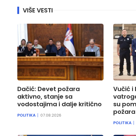
VIŠE VESTI
Dačić: Devet požara
Vučić i
aktivno, stanje sa
vatrog
vodostajima i dalje kritično
su pom
požara 
POLITIKA
07.08.2026
POLITIKA