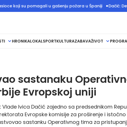
oji su pomagali u gašenju požara u Španiji
Dačić: Devet poža
STI
HRONIKA
LOKAL
SPORT
KULTURA
ZABAVA
ŽIVOT
PROGR
ovao sastanaku Operativ
bije Evropskoj uniji
ik Vlade Ivica Dačić zajedno sa predsednikom Repu
ektorata Evropske komisije za proširenje i istočno
vovao sastanku Operativnog tima za pristupan