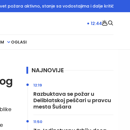
ra aktivno, stanje sa vodostajima i dalje kritično
BETULA: 
12:44
AM
OGLASI
NAJNOVIJE
nog
12:19
Razbuktava se požar u
Deliblatskoj peščari u pravcu
mesta Šušara
blike
11:50
je