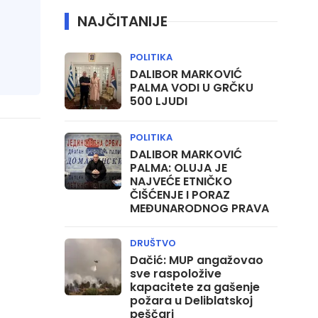
NAJČITANIJE
POLITIKA
DALIBOR MARKOVIĆ
PALMA VODI U GRČKU
500 LJUDI
POLITIKA
DALIBOR MARKOVIĆ
PALMA: OLUJA JE
NAJVEĆE ETNIČKO
ČIŠĆENJE I PORAZ
MEĐUNARODNOG PRAVA
DRUŠTVO
Dačić: MUP angažovao
sve raspoložive
kapacitete za gašenje
požara u Deliblatskoj
peščari