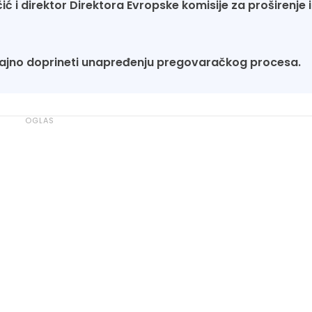
ć i direktor Direktora Evropske komisije za proširenje i
ajno doprineti unapređenju pregovaračkog procesa.