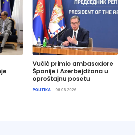
Vučić primio ambasadore
je
Španije i Azerbejdžana u
oproštajnu posetu
POLITIKA
06.08.2026