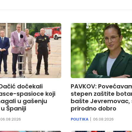
 Dačić dočekali
PAVKOV: Povećava
asce-spasioce koji
stepen zaštite bota
agali u gašenju
bašte Jevremovac, 
u Španiji
prirodno dobro
06.08.2026
POLITIKA
06.08.2026