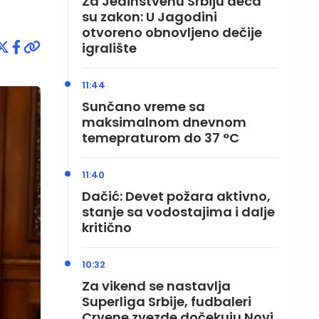
Za Jedinstvenu Srbiju deca
su zakon: U Jagodini
otvoreno obnovljeno dečije
igralište
11:44
Sunčano vreme sa
maksimalnom dnevnom
temepraturom do 37 °C
11:40
Dačić: Devet požara aktivno,
stanje sa vodostajima i dalje
kritično
10:32
Za vikend se nastavlja
Superliga Srbije, fudbaleri
Crvene zvezde dočekuju Novi