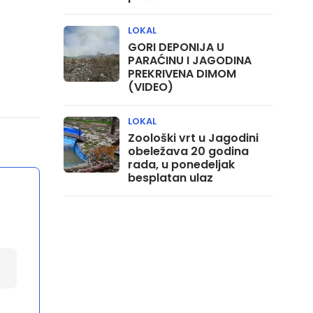
LOKAL
GORI DEPONIJA U
PARAĆINU I JAGODINA
PREKRIVENA DIMOM
(VIDEO)
LOKAL
Zoološki vrt u Jagodini
obeležava 20 godina
rada, u ponedeljak
besplatan ulaz