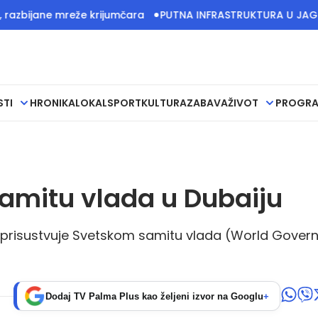
ane mreže krijumčara
PUTNA INFRASTRUKTURA U JAGODINSKIM
STI
HRONIKA
LOKAL
SPORT
KULTURA
ZABAVA
ŽIVOT
PROGR
amitu vlada u Dubaiju
ut prisustvuje Svetskom samitu vlada (World Gove
Dodaj TV Palma Plus kao željeni izvor na Googlu
+