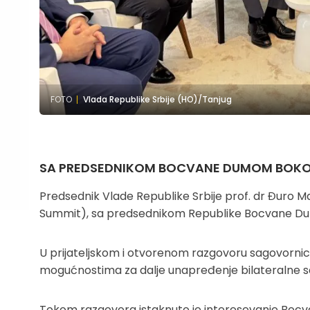
FOTO
Vlada Republike Srbije (HO)/Tanjug
SA PREDSEDNIKOM BOCVANE DUMOM BOK
Predsednik Vlade Republike Srbije prof. dr Đur
Summit), sa predsednikom Republike Bocvane 
U prijateljskom i otvorenom razgovoru sagovornici
mogućnostima za dalje unapređenje bilateralne s
Tokom razgovora istaknuto je interesevanje Bocvan