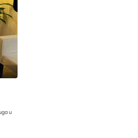
luga u