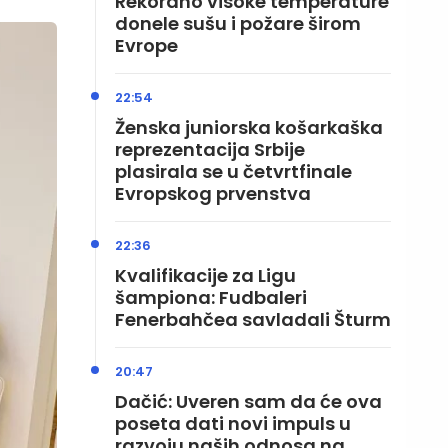
Rekordno visoke temperature
donele sušu i požare širom
Evrope
22:54
Ženska juniorska košarkaška
reprezentacija Srbije
plasirala se u četvrtfinale
Evropskog prvenstva
22:36
Kvalifikacije za Ligu
šampiona: Fudbaleri
Fenerbahčea savladali Šturm
20:47
Dačić: Uveren sam da će ova
poseta dati novi impuls u
razvoju naših odnosa na