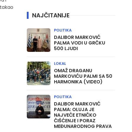
stakao
NAJČITANIJE
POLITIKA
DALIBOR MARKOVIĆ
PALMA VODI U GRČKU
500 LJUDI
LOKAL
OMAŽ DRAGANU
MARKOVIĆU PALMI SA 50
HARMONIKA (VIDEO)
POLITIKA
DALIBOR MARKOVIĆ
PALMA: OLUJA JE
NAJVEĆE ETNIČKO
ČIŠĆENJE I PORAZ
MEĐUNARODNOG PRAVA