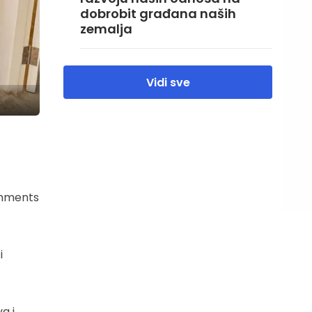
dobrobit građana naših
zemalja
Vidi sve
rnments
i
a i