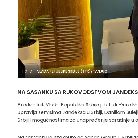
FOTO
VLADA REPUBLIKE SRBIJE (STR)/TANJUG
NA SASANKU SA RUKOVODSTVOM JANDEK
Predsednik Vlade Republike Srbije prof. dr Đuro 
upravlja servisima Jandeksa u Srbiji, Daniilom Šule
Srbiji i mogućnostima za unapređenje saradnje u ob
Na sastanku je istaknuto da Yango Group u Srbiji za