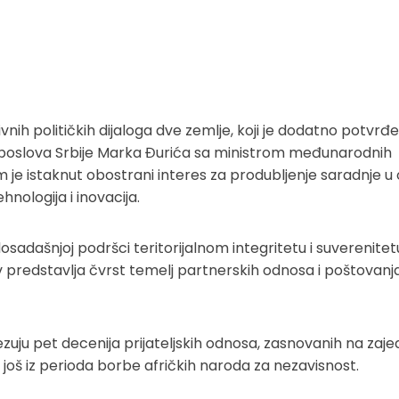
vnih političkih dijaloga dve zemlje, koji je dodatno potvrđe
poslova Srbije Marka Đurića sa ministrom međunarodnih
e istaknut obostrani interes za produbljenje saradnje u 
hnologija i inovacija.
sadašnjoj podršci teritorijalnom integritetu i suverenitet
tav predstavlja čvrst temelj partnerskih odnosa i poštovanj
zuju pet decenija prijateljskih odnosa, zasnovanih na zaj
 još iz perioda borbe afričkih naroda za nezavisnost.