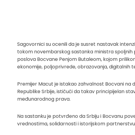
Sagovornici su ocenili da je susret nastavak intenzi
tokom novembarskog sastanka ministra spoljnih 
poslova Bocvane Penjom Butaleom, kojom prilikom j
ekonomije, poljoprivrede, obrazovanja, digitalnih te
Premijer Macut je istakao zahvalnost Bocvani na do
Republike Srbije, ističući da takav principijelan s
međunarodnog prava.
Na sastanku je potvrđeno da Srbiju i Bocvanu pove
vrednostima, solidarnosti i istorijskom partnerstvu