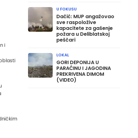
U FOKUSU
Dačić: MUP angažovao
sve raspoložive
kapacitete za gašenje
požara u Deliblatskoj
peščari
n i
LOKAL
oblasti
GORI DEPONIJA U
PARAĆINU I JAGODINA
PREKRIVENA DIMOM
(VIDEO)
u
a
edničkim