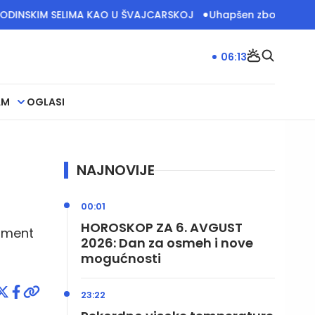
 SELIMA KAO U ŠVAJCARSKOJ
Uhapšen zbog sumnje da je pro
06:14
AM
OGLASI
NAJNOVIJE
00:01
HOROSKOP ZA 6. AVGUST
rnment
2026: Dan za osmeh i nove
mogućnosti
23:22