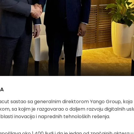
SA
Macut sastao sa generalnim direktorom Yango Group, koja
jkom, sa kojim je razgovarao o daljem razvoju digitalnih us
lasti inovacija i naprednih tehnoloških rešenja.
pošljava oko 1.400 ljudi i da je jedan od značajnih aktera u