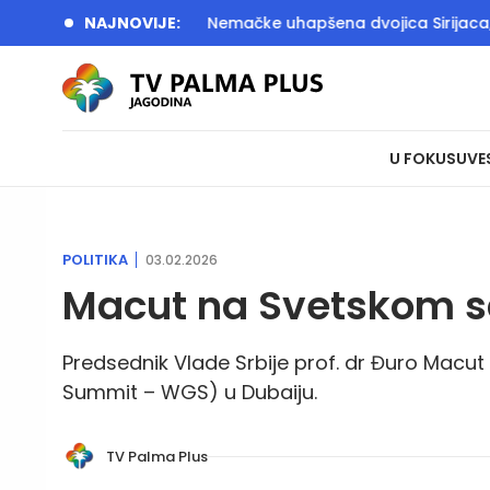
ić: U akciji Srbije i Nemačke uhapšena dvojica Sirijaca, razbij
NAJNOVIJE:
U FOKUSU
VE
POLITIKA
03.02.2026
Macut na Svetskom s
Predsednik Vlade Srbije prof. dr Đuro Mac
Summit – WGS) u Dubaiju.
TV Palma Plus