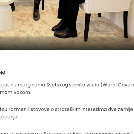
OM
o Macut na marginama Svetskog samita vlada (World Gove
Dumom Bokom.
 su razmenili stavove o strateškim interesima dve zemlje 
aradnje.
e za saradnju sa Srbijom u oblasti obrazovanja, zdravstv