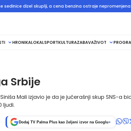
 dizel skuplji, a cena benzina ostraje nepromenjena
Direkt
STI
HRONIKA
LOKAL
SPORT
KULTURA
ZABAVA
ŽIVOT
PROGR
a Srbije
Siniša Mali izjavio je da je jučerašnji skup SNS-a bi
ljudi.
Dodaj TV Palma Plus kao željeni izvor na Googlu
+