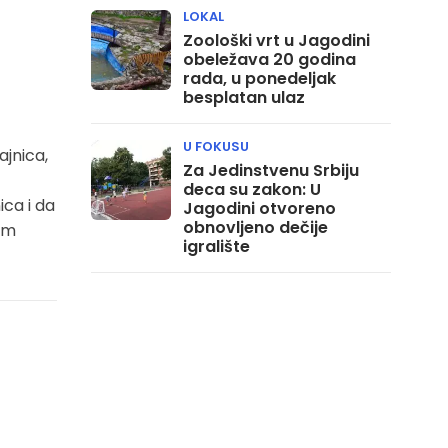
LOKAL
Zoološki vrt u Jagodini
obeležava 20 godina
rada, u ponedeljak
besplatan ulaz
U FOKUSU
ajnica,
Za Jedinstvenu Srbiju
deca su zakon: U
ica i da
Jagodini otvoreno
obnovljeno dečije
rom
igralište