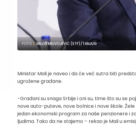
FOTO
MILOŠ MILIVOJEVIĆ (STF)/TANJUG
Ministar Mali je naveo i da će već sutra biti pred
ugrožene građane.
-Građani su snaga Srbije i oni su, time što su se poja
nove auto-puteve, nove bolnice i nove škole. Žele 
jedan ekonomski program za naše penzionere i za 
ljudima. Tako da ne stajemo – rekao je Mali u emisiji 