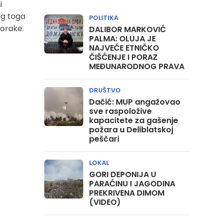
i
og toga
POLITIKA
korake.
DALIBOR MARKOVIĆ
PALMA: OLUJA JE
NAJVEĆE ETNIČKO
ČIŠĆENJE I PORAZ
MEĐUNARODNOG PRAVA
DRUŠTVO
Dačić: MUP angažovao
sve raspoložive
kapacitete za gašenje
požara u Deliblatskoj
peščari
LOKAL
GORI DEPONIJA U
PARAĆINU I JAGODINA
PREKRIVENA DIMOM
(VIDEO)