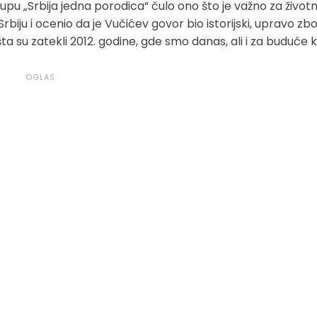
upu „Srbija jedna porodica“ čulo ono što je važno za životn
biju i ocenio da je Vučićev govor bio istorijski, upravo zb
ta su zatekli 2012. godine, gde smo danas, ali i za buduće 