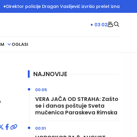
or policije Dragan Vasiljević izvršio prelet iznad Deliblatske 
03:02
AM
OGLASI
NAJNOVIJE
00:05
VERA JAČA OD STRAHA: Zašto
o
se i danas poštuje Sveta
mučenica Paraskeva Rimska
00:01