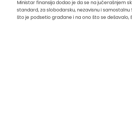
Ministar finansija dodao je da se na jučerašnjem sk
standard, za slobodarsku, nezavisnu i samostalnu Sr
što je podsetio građane i na ono što se dešavalo, š