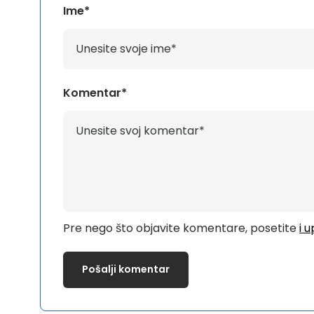
Ime*
Komentar*
Pre nego što objavite komentare, posetite
i 