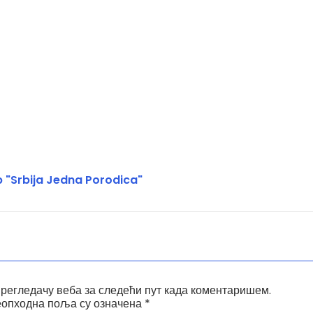
 "Srbija Jedna Porodica"
прегледачу веба за следећи пут када коментаришем.
опходна поља су означена
*