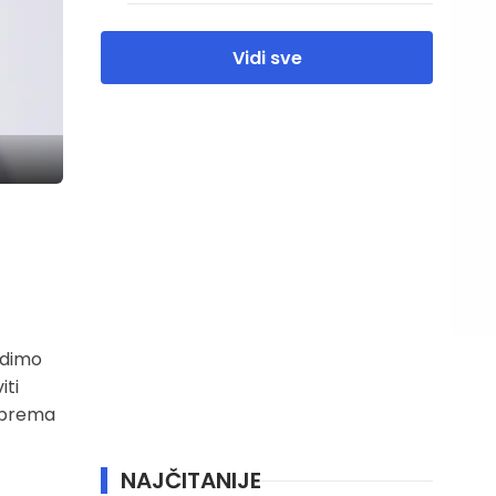
Vidi sve
radimo
iti
u prema
NAJČITANIJE