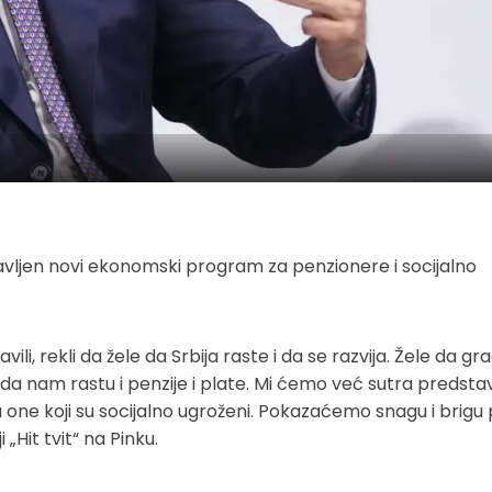
stavljen novi ekonomski program za penzionere i socijalno
vili, rekli da žele da Srbija raste i da se razvija. Žele da g
da nam rastu i penzije i plate. Mi ćemo već sutra predstav
one koji su socijalno ugroženi. Pokazaćemo snagu i brig
„Hit tvit“ na Pinku.