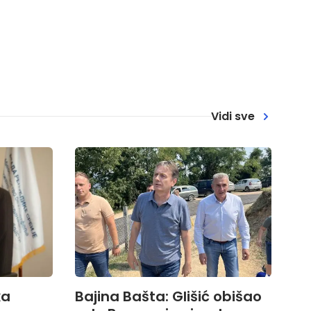
Vidi sve
ka
Bajina Bašta: Glišić obišao