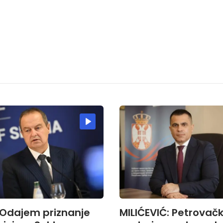
 Odajem priznanje
MILIĆEVIĆ: Petrovač