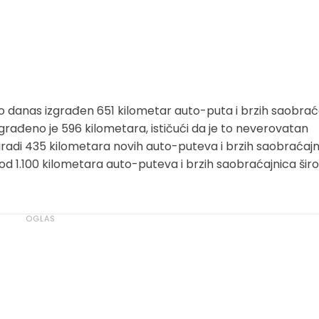
e do danas izgrađen 651 kilometar auto-puta i brzih saobrać
građeno je 596 kilometara, ističući da je to neverovatan
gradi 435 kilometara novih auto-puteva i brzih saobraćajn
e od 1.100 kilometara auto-puteva i brzih saobraćajnica ši