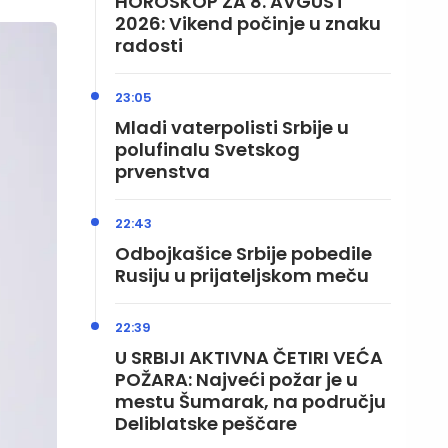
HOROSKOP ZA 8. AVGUST
2026: Vikend počinje u znaku
radosti
23:05
Mladi vaterpolisti Srbije u
polufinalu Svetskog
prvenstva
22:43
Odbojkašice Srbije pobedile
Rusiju u prijateljskom meču
22:39
U SRBIJI AKTIVNA ČETIRI VEĆA
POŽARA: Najveći požar je u
mestu Šumarak, na području
Deliblatske peščare