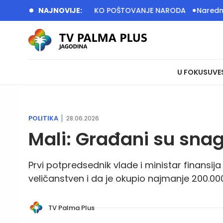
NA SRBIJA IMA VELIKO POŠTOVANJE NARODA
NAJNOVIJE:
Naredne sedinice
U FOKUSU
VE
POLITIKA
28.06.2026
Mali: Građani su snag
Prvi potpredsednik vlade i ministar finansija 
veličanstven i da je okupio najmanje 200.000 
TV Palma Plus