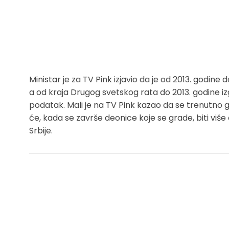
Ministar je za TV Pink izjavio da je od 2013. godin
a od kraja Drugog svetskog rata do 2013. godine iz
podatak. Mali je na TV Pink kazao da se trenutno 
će, kada se završe deonice koje se grade, biti viš
Srbije.