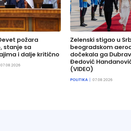
 Devet požara
Zelenski stigao u Srb
, stanje sa
beogradskom aero
jima i dalje kritično
dočekala ga Dubra
Đedović Handanovi
07.08.2026
(VIDEO)
POLITIKA
07.08.2026