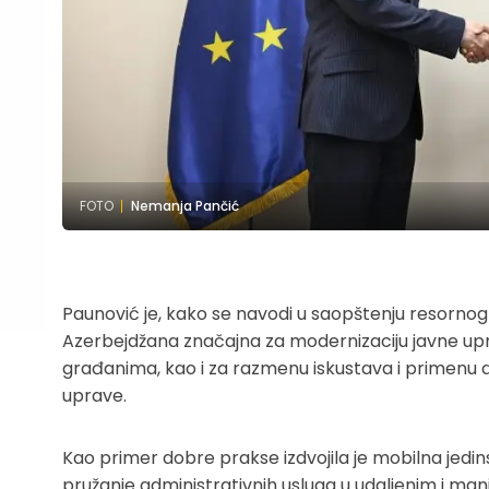
FOTO
Nemanja Pančić
Paunović je, kako se navodi u saopštenju resornog m
Azerbejdžana značajna za modernizaciju javne upra
građanima, kao i za razmenu iskustava i primenu do
uprave.
Kao primer dobre prakse izdvojila je mobilna jed
pružanje administrativnih usluga u udaljenim i ma