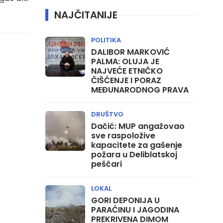
NAJČITANIJE
POLITIKA
DALIBOR MARKOVIĆ
PALMA: OLUJA JE
NAJVEĆE ETNIČKO
ČIŠĆENJE I PORAZ
MEĐUNARODNOG PRAVA
DRUŠTVO
Dačić: MUP angažovao
sve raspoložive
kapacitete za gašenje
požara u Deliblatskoj
peščari
LOKAL
GORI DEPONIJA U
PARAĆINU I JAGODINA
PREKRIVENA DIMOM