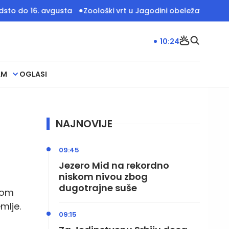
16. avgusta
Zoološki vrt u Jagodini obeležava 20 godina r
10:24
AM
OGLASI
NAJNOVIJE
09:45
Jezero Mid na rekordno
niskom nivou zbog
dugotrajne suše
rom
mlje.
09:15