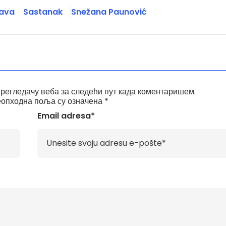
ava
Sastanak
Snežana Paunović
прегледачу веба за следећи пут када коментаришем.
опходна поља су означена
*
Email adresa*