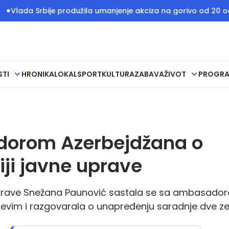
 Srbije produžila umanjenje akciza na gorivo od 20 odsto do 
STI
HRONIKA
LOKAL
SPORT
KULTURA
ZABAVA
ŽIVOT
PROGR
dorom Azerbejdžana o
iji javne uprave
uprave Snežana Paunović sastala se sa ambasado
jevim i razgovarala o unapređenju saradnje dve ze