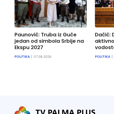
Paunović: Truba iz Guče
Dačić:
jedan od simbola Srbije na
aktivno
Ekspu 2027
vodosta
POLITIKA
07.08.2026
POLITIKA