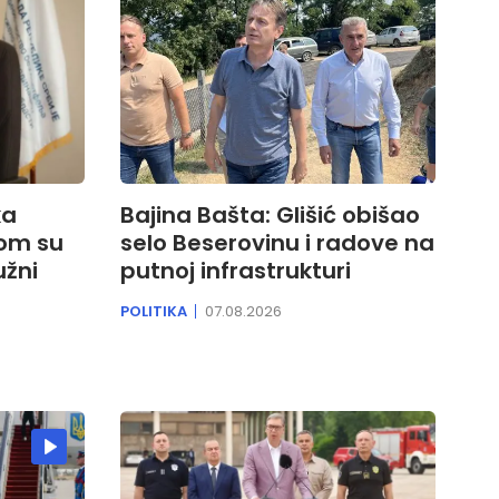
ka
Bajina Bašta: Glišić obišao
kom su
selo Beserovinu i radove na
užni
putnoj infrastrukturi
POLITIKA
07.08.2026