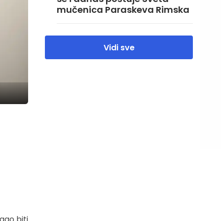
mučenica Paraskeva Rimska
Vidi sve
gao biti