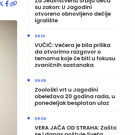
Za Jedinstvenu Srbiju deca
su zakon: U Jagodini
otvoreno obnovljeno dečije
igralište
09:10
VUČIĆ: Večera je bila prilika
da otvorimo razgovor o
temama koje će biti u fokusu
zvaničnih sastanaka
09:05
Zoološki vrt u Jagodini
obeležava 20 godina rada, u
ponedeljak besplatan ulaz
09:00
VERA JAČA OD STRAHA: Zašto
se i danas poštuje Sveta