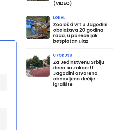
(VIDEO)
LOKAL
Zoološki vrt u Jagodini
obeležava 20 godina
rada, u ponedeljak
besplatan ulaz
U FOKUSU
Za Jedinstvenu Srbiju
deca su zakon: U
Jagodini otvoreno
obnovljeno dečije
igralište