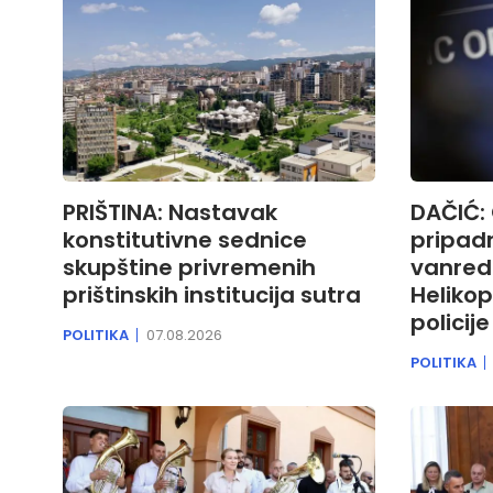
PRIŠTINA: Nastavak
DAČIĆ:
konstitutivne sednice
pripad
skupštine privremenih
vanredn
prištinskih institucija sutra
Helikop
policij
POLITIKA
07.08.2026
POLITIKA