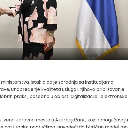
inistarstva, istakla da je saradnja sa institucijama
ve, unapređenje kvaliteta usluga i njihovo približavanje
brih praksi, posebno u oblasti digitalizacije i elektronske
instvena upravna mesta u Azerbejdžanu, koja omogućavaju
nje dostupnim područjima, navodeći da bi sličan model mo