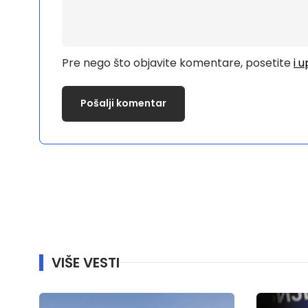
Pre nego što objavite komentare, posetite
i 
VIŠE VESTI