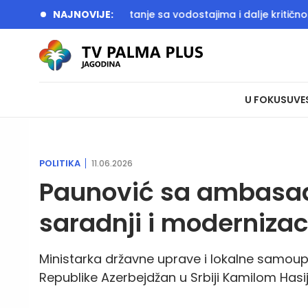
 požara aktivno, stanje sa vodostajima i dalje kritično
NAJNOVIJE:
Vlada
U FOKUSU
VE
POLITIKA
11.06.2026
Paunović sa ambasa
saradnji i modernizac
Ministarka državne uprave i lokalne samo
Republike Azerbejdžan u Srbiji Kamilom Hasi