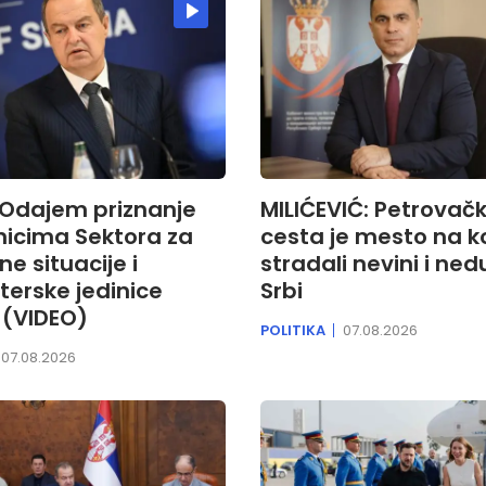
 Odajem priznanje
MILIĆEVIĆ: Petrovač
nicima Sektora za
cesta je mesto na 
e situacije i
stradali nevini i ned
terske jedinice
Srbi
e (VIDEO)
POLITIKA
07.08.2026
07.08.2026