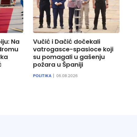
iju: Na
Vučić i Dačić dočekali
dromu
vatrogasce-spasioce koji
vka
su pomagali u gašenju
ć
požara u Španiji
POLITIKA
06.08.2026