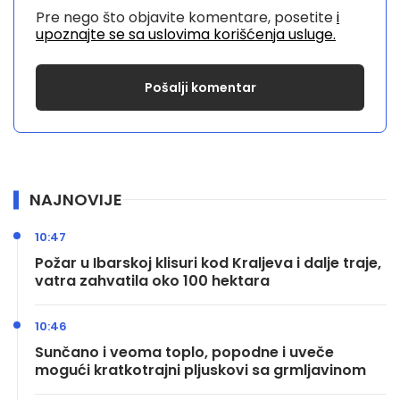
Pre nego što objavite komentare, posetite
i
upoznajte se sa uslovima korišćenja usluge.
NAJNOVIJE
10:47
Požar u Ibarskoj klisuri kod Kraljeva i dalje traje,
vatra zahvatila oko 100 hektara
10:46
Sunčano i veoma toplo, popodne i uveče
mogući kratkotrajni pljuskovi sa grmljavinom