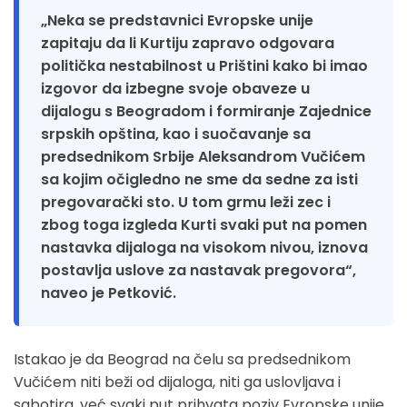
„Neka se predstavnici Evropske unije
zapitaju da li Kurtiju zapravo odgovara
politička nestabilnost u Prištini kako bi imao
izgovor da izbegne svoje obaveze u
dijalogu s Beogradom i formiranje Zajednice
srpskih opština, kao i suočavanje sa
predsednikom Srbije Aleksandrom Vučićem
sa kojim očigledno ne sme da sedne za isti
pregovarački sto. U tom grmu leži zec i
zbog toga izgleda Kurti svaki put na pomen
nastavka dijaloga na visokom nivou, iznova
postavlja uslove za nastavak pregovora“,
naveo je Petković.
Istakao je da Beograd na čelu sa predsednikom
Vučićem niti beži od dijaloga, niti ga uslovljava i
sabotira, već svaki put prihvata poziv Evropske unije