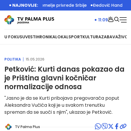
 radom grade temelje privrede Srbije
NAJNOVIJE:
Đedović Handanović: N
11:09
U FOKUSU
VESTI
HRONIKA
LOKAL
SPORT
KULTURA
ZABAVA
ŽIVOT
POLITIKA
15.05.2026
Petković: Kurti danas pokazao da
je Priština glavni kočničar
normalizacije odnosa
"Jasno je da se Kurti pribojava pregovarača poput
Aleksandra Vučića koji je u svakom trenutku
spreman da se suoči s njim", ukazao je Petković.
TV Palma Plus