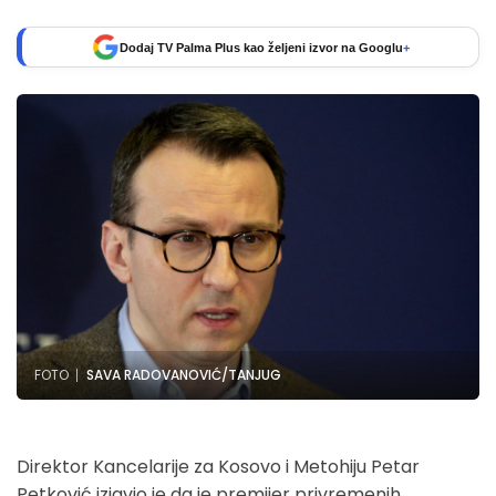
Dodaj TV Palma Plus kao željeni izvor na Googlu
+
FOTO
SAVA RADOVANOVIĆ/TANJUG
Direktor Kancelarije za Kosovo i Metohiju Petar
Petković izjavio je da je premijer privremenih