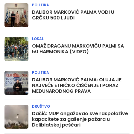
POLITIKA
DALIBOR MARKOVIĆ PALMA VODI U
GRČKU 500 LJUDI
LOKAL
OMAŽ DRAGANU MARKOVIĆU PALMI SA
50 HARMONIKA (VIDEO)
POLITIKA
DALIBOR MARKOVIĆ PALMA: OLUJA JE
NAJVEĆE ETNIČKO ČIŠĆENJE I PORAZ
MEĐUNARODNOG PRAVA
DRUŠTVO
Dačić: MUP angažovao sve raspoložive
kapacitete za gašenje požara u
Deliblatskoj peščari