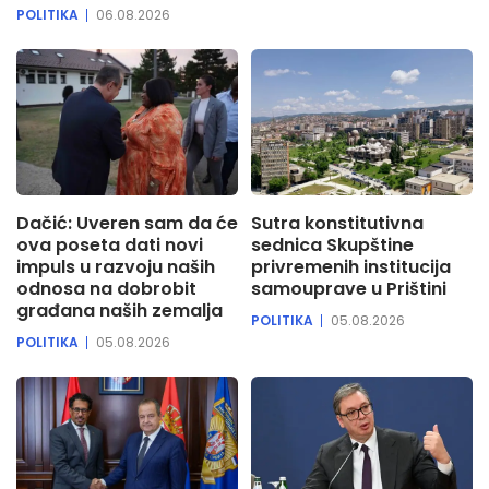
POLITIKA
06.08.2026
Dačić: Uveren sam da će
Sutra konstitutivna
ova poseta dati novi
sednica Skupštine
impuls u razvoju naših
privremenih institucija
odnosa na dobrobit
samouprave u Prištini
građana naših zemalja
POLITIKA
05.08.2026
POLITIKA
05.08.2026