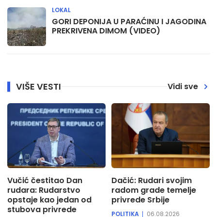
LOKAL
GORI DEPONIJA U PARAĆINU I JAGODINA
PREKRIVENA DIMOM (VIDEO)
VIŠE VESTI
Vidi sve
Vučić čestitao Dan
Dačić: Rudari svojim
rudara: Rudarstvo
radom grade temelje
opstaje kao jedan od
privrede Srbije
stubova privrede
POLITIKA
06.08.2026