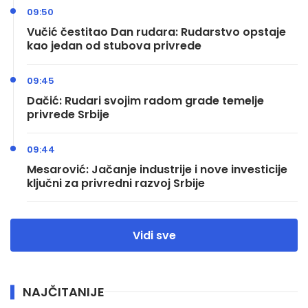
09:50
Vučić čestitao Dan rudara: Rudarstvo opstaje
kao jedan od stubova privrede
09:45
Dačić: Rudari svojim radom grade temelje
privrede Srbije
09:44
Mesarović: Jačanje industrije i nove investicije
ključni za privredni razvoj Srbije
Vidi sve
NAJČITANIJE