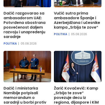
Dačić razgovarao sa
Vučić sutra prima
ambasadorom UAE:
ambasadore Španije i
Potvrđena obostrana
Azerbejdžana i učesnike
posvećenost daljem
kampa „Srbija te zove“
razvoju i unapređenju
POLITIKA
05.08.2026
saradnje
POLITIKA
05.08.2026
Dačić i ministarka
Žarić Kovačević: Kamp
Namibije potpisali
„Srbija te zove“
memorandum o
povezuje decu iz
saradnji u borbi protiv
regiona, dijaspore i KiM