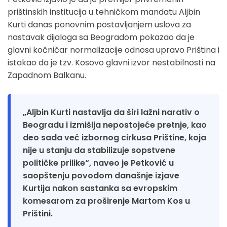
prištinskih institucija u tehničkom mandatu Aljbin
Kurti danas ponovnim postavljanjem uslova za
nastavak dijaloga sa Beogradom pokazao da je
glavni kočničar normalizacije odnosa upravo Priština i
istakao da je tzv. Kosovo glavni izvor nestabilnosti na
Zapadnom Balkanu.
„Aljbin Kurti nastavlja da širi lažni narativ o
Beogradu i izmišlja nepostojeće pretnje, kao
deo sada već izbornog cirkusa Prištine, koja
nije u stanju da stabilizuje sopstvene
političke prilike“, naveo je Petković u
saopštenju povodom današnje izjave
Kurtija nakon sastanka sa evropskim
komesarom za proširenje Martom Kos u
Prištini.