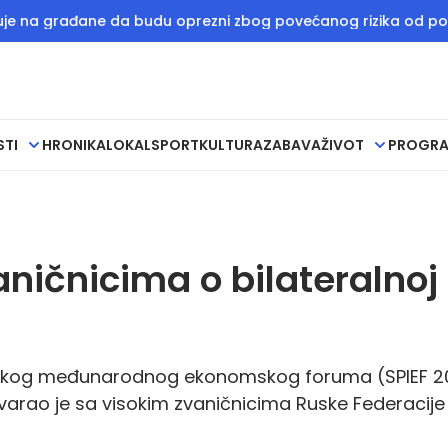
ađane da budu oprezni zbog povećanog rizika od požara
R
STI
HRONIKA
LOKAL
SPORT
KULTURA
ZABAVA
ŽIVOT
PROGR
ničnicima o bilateralnoj 
urškog međunarodnog ekonomskog foruma (SPIEF 2
varao je sa visokim zvaničnicima Ruske Federacije