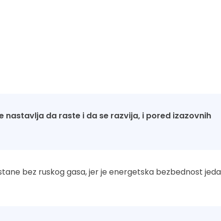
 nastavlja da raste i da se razvija, i pored izazovnih
ostane bez ruskog gasa, jer je energetska bezbednost jed