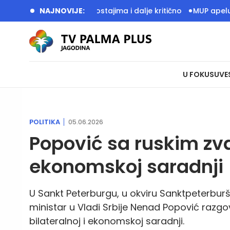
o, stanje sa vodostajima i dalje kritično
NAJNOVIJE:
MUP apeluje na gr
U FOKUSU
VE
POLITIKA
05.06.2026
Popović sa ruskim zva
ekonomskoj saradnji
U Sankt Peterburgu, u okviru Sanktpeterb
ministar u Vladi Srbije Nenad Popović razgo
bilateralnoj i ekonomskoj saradnji.