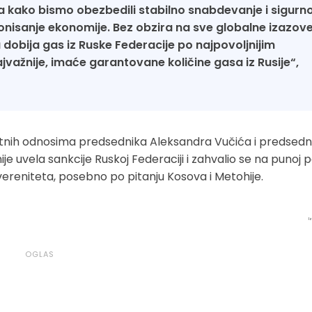
afta kako bismo obezbedili stabilno snabdevanje i sigurn
ionisanje ekonomije. Bez obzira na sve globalne izazove
 dobija gas iz Ruske Federacije po najpovoljnijim
najvažnije, imaće garantovane količine gasa iz Rusije“,
zetnih odnosima predsednika Aleksandra Vučića i predsedn
je uvela sankcije Ruskoj Federaciji i zahvalio se na punoj 
suvereniteta, posebno po pitanju Kosova i Metohije.
I