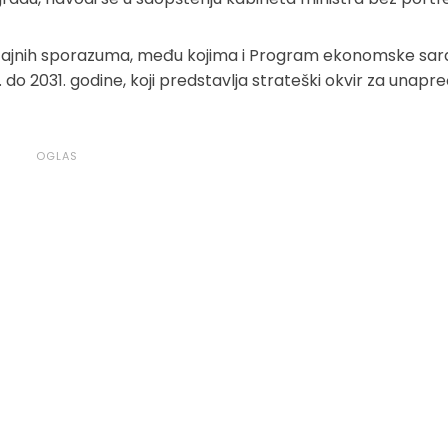
čajnih sporazuma, među kojima i Program ekonomske sar
 do 2031. godine, koji predstavlja strateški okvir za unapr