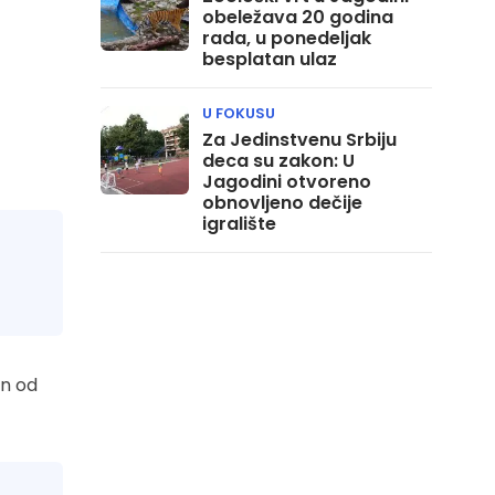
obeležava 20 godina
rada, u ponedeljak
besplatan ulaz
U FOKUSU
Za Jedinstvenu Srbiju
deca su zakon: U
Jagodini otvoreno
obnovljeno dečije
igralište
an od