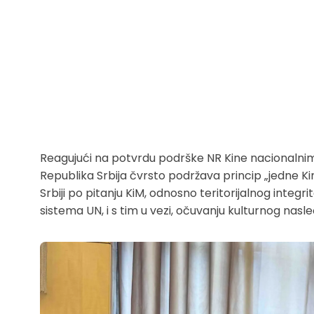
Reagujući na potvrdu podrške NR Kine nacionalnim 
Republika Srbija čvrsto podržava princip „jedne Kin
Srbiji po pitanju KiM, odnosno teritorijalnog integr
sistema UN, i s tim u vezi, očuvanju kulturnog nasle