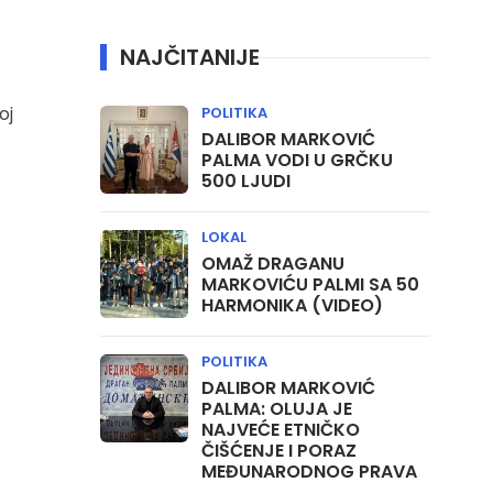
NAJČITANIJE
oj
POLITIKA
DALIBOR MARKOVIĆ
PALMA VODI U GRČKU
500 LJUDI
LOKAL
OMAŽ DRAGANU
MARKOVIĆU PALMI SA 50
HARMONIKA (VIDEO)
POLITIKA
DALIBOR MARKOVIĆ
PALMA: OLUJA JE
NAJVEĆE ETNIČKO
ČIŠĆENJE I PORAZ
MEĐUNARODNOG PRAVA