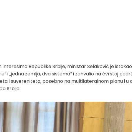
interesima Republike Srbije, ministar Selaković je istaka
e“ i „jedna zemlja, dva sistema“ i zahvalio na čvrstoj podr
iteta i suvereniteta, posebno na multilateralnom planu i u 
đa Srbije.