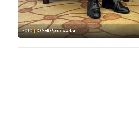
FOTO
KSMVRS/pres služba