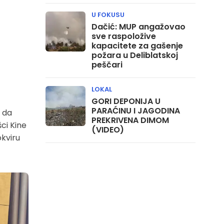
U FOKUSU
Dačić: MUP angažovao
sve raspoložive
kapacitete za gašenje
požara u Deliblatskoj
peščari
LOKAL
GORI DEPONIJA U
PARAĆINU I JAGODINA
o da
PREKRIVENA DIMOM
šci Kine
(VIDEO)
okviru