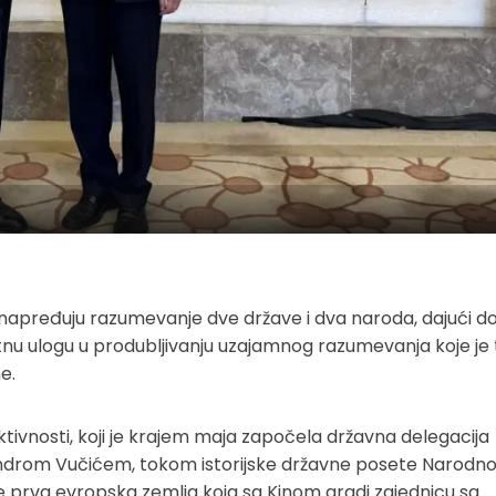
unapređuju razumevanje dve države i dva naroda, dajući d
itnu ulogu u produbljivanju uzajamnog razumevanja koje je
e.
ktivnosti, koji je krajem maja započela državna delegacija
androm Vučićem, tokom istorijske državne posete Narodno
 je prva evropska zemlja koja sa Kinom gradi zajednicu sa