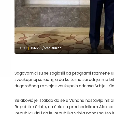
FOTO
KSMVRS/pres služba
Sagovornici su se saglasili da programi razmene 
sveukupnoj saradnji, a da kulturna saradnja ima b
dugoročnog razvoja sveukupnih odnosa Srbije i Kin
Selaković je istakao da se u Vuhanu nastavlja niz a
Republike Srbije, na čelu sa predsednikom Aleks
Republici Kini i da je Republika Srbija ponosna što