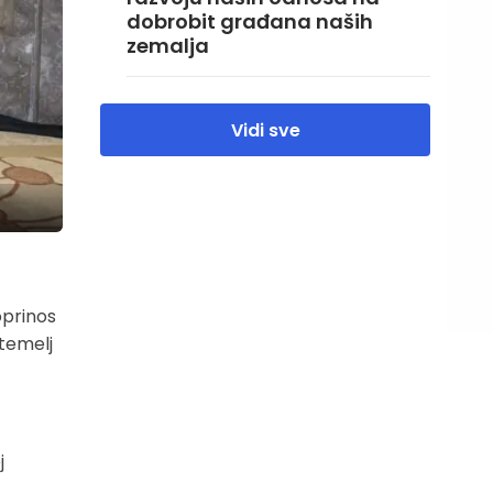
dobrobit građana naših
zemalja
Vidi sve
oprinos
 temelj
j