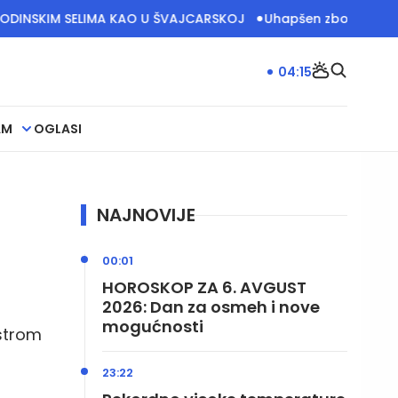
ELIMA KAO U ŠVAJCARSKOJ
Uhapšen zbog sumnje da je prone
04:15
AM
OGLASI
NAJNOVIJE
00:01
HOROSKOP ZA 6. AVGUST
2026: Dan za osmeh i nove
mogućnosti
istrom
23:22