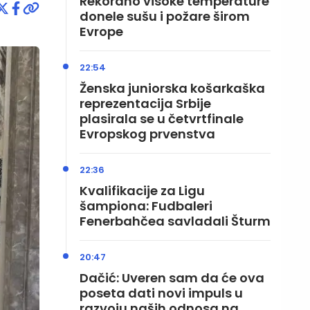
Rekordno visoke temperature
donele sušu i požare širom
Evrope
22:54
Ženska juniorska košarkaška
reprezentacija Srbije
plasirala se u četvrtfinale
Evropskog prvenstva
22:36
Kvalifikacije za Ligu
šampiona: Fudbaleri
Fenerbahčea savladali Šturm
20:47
Dačić: Uveren sam da će ova
poseta dati novi impuls u
razvoju naših odnosa na