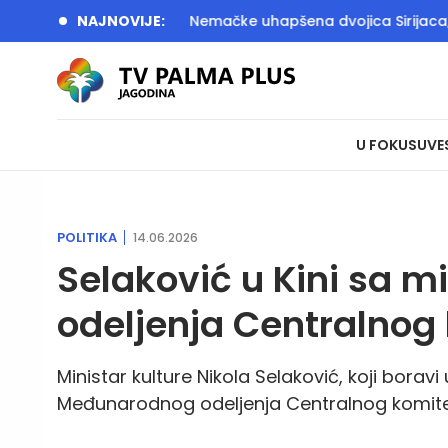
 U akciji Srbije i Nemačke uhapšena dvojica Sirijaca, razbijane
NAJNOVIJE:
U FOKUSU
VE
POLITIKA
14.06.2026
Selaković u Kini sa 
odeljenja Centralnog
Ministar kulture Nikola Selaković, koji borav
Međunarodnog odeljenja Centralnog komiteta