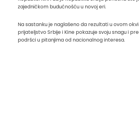
zajedničkom budućnošću u novoj eri.
Na sastanku je naglašeno da rezultati u ovom okv
prijateljstvo Srbije i Kine pokazuje svoju snagu i 
podršci u pitanjima od nacionalnog interesa.