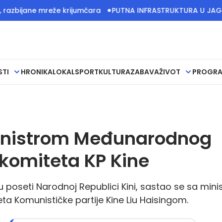
 mreže krijumčara
PUTNA INFRASTRUKTURA U JAGODINSKIM S
STI
HRONIKA
LOKAL
SPORT
KULTURA
ZABAVA
ŽIVOT
PROGR
ministrom Međunarodnog
 komiteta KP Kine
i u poseti Narodnoj Republici Kini, sastao se sa min
 Komunističke partije Kine Liu Haisingom.