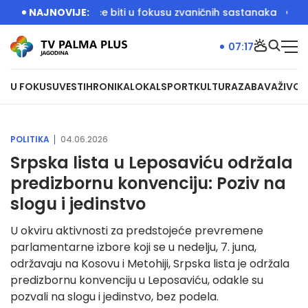
emama koje će biti u fokusu zvaničnih sastanaka
NAJNOVIJE:
Dačić: Deve
07:17
U FOKUSU
VESTI
HRONIKA
LOKAL
SPORT
KULTURA
ZABAVA
ŽIVOT
POLITIKA
04.06.2026
Srpska lista u Leposaviću održala
predizbornu konvenciju: Poziv na
slogu i jedinstvo
U okviru aktivnosti za predstojeće prevremene
parlamentarne izbore koji se u nedelju, 7. juna,
održavaju na Kosovu i Metohiji, Srpska lista je održala
predizbornu konvenciju u Leposaviću, odakle su
pozvali na slogu i jedinstvo, bez podela.