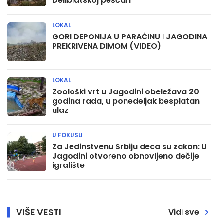
Deliblatskoj peščari
LOKAL
GORI DEPONIJA U PARAĆINU I JAGODINA
PREKRIVENA DIMOM (VIDEO)
LOKAL
Zoološki vrt u Jagodini obeležava 20
godina rada, u ponedeljak besplatan
ulaz
U FOKUSU
Za Jedinstvenu Srbiju deca su zakon: U
Jagodini otvoreno obnovljeno dečije
igralište
VIŠE VESTI
Vidi sve