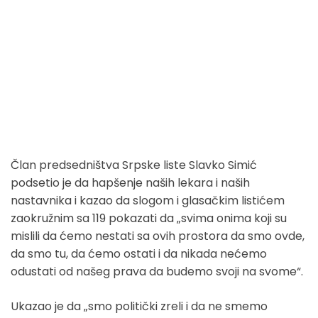
Član predsedništva Srpske liste Slavko Simić
podsetio je da hapšenje naših lekara i naših
nastavnika i kazao da slogom i glasačkim listićem
zaokružnim sa 119 pokazati da „svima onima koji su
mislili da ćemo nestati sa ovih prostora da smo ovde,
da smo tu, da ćemo ostati i da nikada nećemo
odustati od našeg prava da budemo svoji na svome“.
Ukazao je da „smo politički zreli i da ne smemo