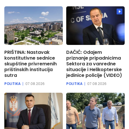
PRIŠTINA: Nastavak
DAČIĆ: Odajem
konstitutivne sednice
priznanje pripadnicima
skupštine privremenih
Sektora za vanredne
prištinskih institucija
situacije i Helikopterske
sutra
jedinice policije (VIDEO)
POLITIKA
07.08.2026
POLITIKA
07.08.2026