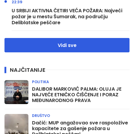
22:39
U SRBIJI AKTIVNA ČETIRI VEĆA POŽARA: Najveći
požar je u mestu Šumarak, na području
Deliblatske peščare
Vidi sve
NAJČITANIJE
POLITIKA
DALIBOR MARKOVIĆ PALMA: OLUJA JE
NAJVEĆE ETNIČKO ČIŠĆENJE I PORAZ
MEĐUNARODNOG PRAVA
DRUŠTVO
Dačić: MUP angažovao sve raspoložive
kapacitete za gašenje požara u