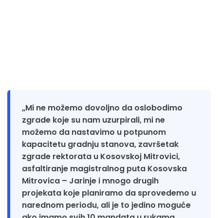
„Mi ne možemo dovoljno da oslobodimo
zgrade koje su nam uzurpirali, mi ne
možemo da nastavimo u potpunom
kapacitetu gradnju stanova, završetak
zgrade rektorata u Kosovskoj Mitrovici,
asfaltiranje magistralnog puta Kosovska
Mitrovica – Jarinje i mnogo drugih
projekata koje planiramo da sprovedemo u
narednom periodu, ali je to jedino moguće
ako imamo svih 10 mandata u rukama