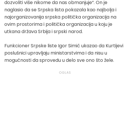
dozvoliti više nikome da nas obmanjuje“. On je
naglasio da se Srpska lista pokazala kao najbolja i
najorganizovanija srpska politička organizacija na
ovim prostorima i politička organizacija u koju je
utkana država Srbija i srpski narod.
Funkcioner Srpske liste Igor Simić ukazao da Kurtijevi
poslušnici upravljaju ministarstvima i da nisu u
mogućnosti da sprovedu u delo sve ono što žele.