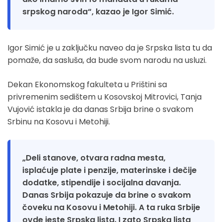
srpskog naroda“, kazao je Igor Simić.
Igor Simić je u zaključku naveo da je Srpska lista tu da
pomaže, da sasluša, da bude svom narodu na usluzi.
Dekan Ekonomskog fakulteta u Prištini sa
privremenim sedištem u Kosovskoj Mitrovici, Tanja
Vujović istakla je da danas Srbija brine o svakom
Srbinu na Kosovu i Metohiji.
„Deli stanove, otvara radna mesta,
isplaćuje plate i penzije, materinske i dečije
dodatke, stipendije i socijalna davanja.
Danas Srbija pokazuje da brine o svakom
čoveku na Kosovu i Metohiji. A ta ruka Srbije
ovde jeste Srpska lista. I zato Srpska lista