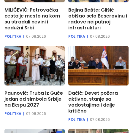
MILIĆEVIĆ: Petrovačka
Bajina Bašta: Glišić
cesta je mesto na kom
obišao selo Beserovinu i
su stradali nevini i
radove na putnoj
nedužni Srbi
infrastrukturi
POLITIKA
07.08.2026
POLITIKA
07.08.2026
Paunović: Truba iz Guče
Dačić: Devet požara
jedan od simbola Srbije
aktivno, stanje sa
na Ekspu 2027
vodostajima i dalje
kritično
POLITIKA
07.08.2026
POLITIKA
07.08.2026