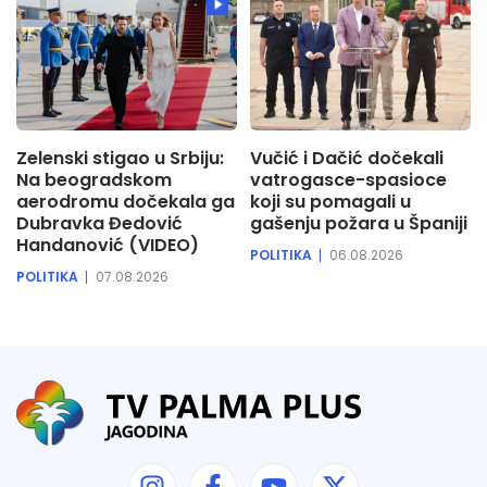
Zelenski stigao u Srbiju:
Vučić i Dačić dočekali
Na beogradskom
vatrogasce-spasioce
aerodromu dočekala ga
koji su pomagali u
Dubravka Đedović
gašenju požara u Španiji
Handanović (VIDEO)
POLITIKA
06.08.2026
POLITIKA
07.08.2026