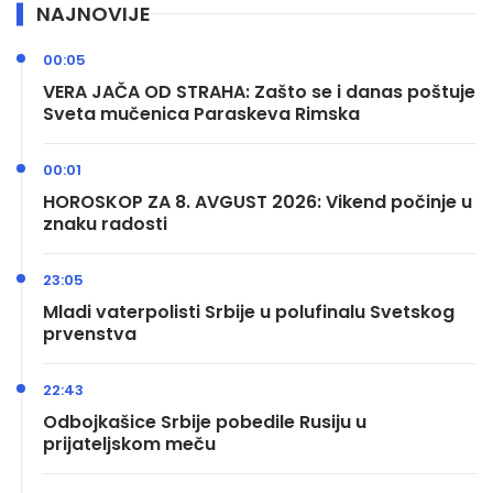
NAJNOVIJE
00:05
VERA JAČA OD STRAHA: Zašto se i danas poštuje
Sveta mučenica Paraskeva Rimska
00:01
HOROSKOP ZA 8. AVGUST 2026: Vikend počinje u
znaku radosti
23:05
Mladi vaterpolisti Srbije u polufinalu Svetskog
prvenstva
22:43
Odbojkašice Srbije pobedile Rusiju u
prijateljskom meču