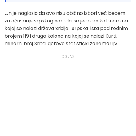
On je naglasio da ovo nisu obično izbori već bedem
za očuvanje srpskog naroda, sa jednom kolonom na
kojoj se nalazi država Srbija i Srpska lista pod rednim
brojem 119 i druga kolona na kojoj se nalazi Kurti,
minorni broj Srba, gotovo statistički zanemarljiv.