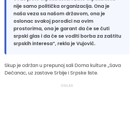
nije samo politička organizacija. Ona je
naša veza sa našom državom, ona je
oslonac svakoj porodici na ovim
prostorima, ona je garant da će se čuti
srpski glas i da će se voditi borba za zaštitu
srpskih interesa“, rekla je Vujović.
Skup je održan u prepunoj sali Doma kulture „Sava
Dečanac, uz zastave Srbije i Srpske liste.