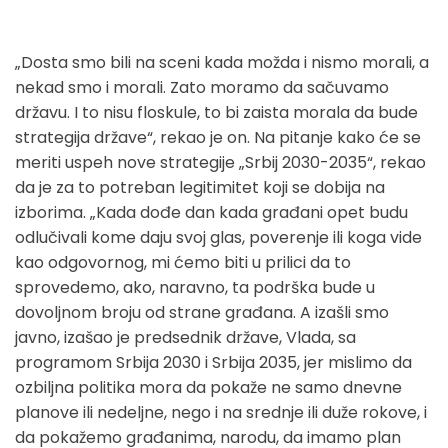
„Dosta smo bili na sceni kada možda i nismo morali, a
nekad smo i morali. Zato moramo da sačuvamo
državu. I to nisu floskule, to bi zaista morala da bude
strategija države“, rekao je on. Na pitanje kako će se
meriti uspeh nove strategije „Srbij 2030-2035“, rekao
da je za to potreban legitimitet koji se dobija na
izborima. „Kada dođe dan kada građani opet budu
odlučivali kome daju svoj glas, poverenje ili koga vide
kao odgovornog, mi ćemo biti u prilici da to
sprovedemo, ako, naravno, ta podrška bude u
dovoljnom broju od strane građana. A izašli smo
javno, izašao je predsednik države, Vlada, sa
programom Srbija 2030 i Srbija 2035, jer mislimo da
ozbiljna politika mora da pokaže ne samo dnevne
planove ili nedeljne, nego i na srednje ili duže rokove, i
da pokažemo građanima, narodu, da imamo plan