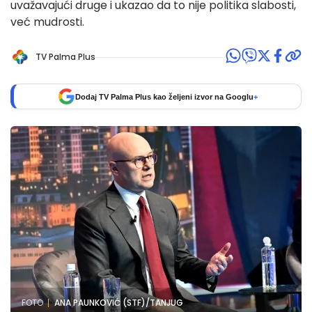
uvažavajući druge i ukazao da to nije politika slabosti,
već mudrosti.
TV Palma Plus
Dodaj TV Palma Plus kao željeni izvor na Googlu
+
FOTO
ANA PAUNKOVIĆ (STF)/TANJUG