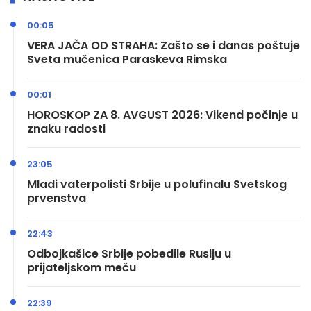
00:05
VERA JAČA OD STRAHA: Zašto se i danas poštuje
Sveta mučenica Paraskeva Rimska
00:01
HOROSKOP ZA 8. AVGUST 2026: Vikend počinje u
znaku radosti
23:05
Mladi vaterpolisti Srbije u polufinalu Svetskog
prvenstva
22:43
Odbojkašice Srbije pobedile Rusiju u
prijateljskom meču
22:39