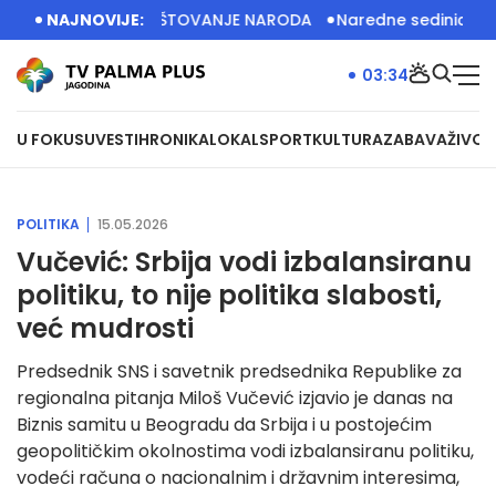
IMA VELIKO POŠTOVANJE NARODA
NAJNOVIJE:
Naredne sedinice dizel skup
03:34
U FOKUSU
VESTI
HRONIKA
LOKAL
SPORT
KULTURA
ZABAVA
ŽIVOT
POLITIKA
15.05.2026
Vučević: Srbija vodi izbalansiranu
politiku, to nije politika slabosti,
već mudrosti
Predsednik SNS i savetnik predsednika Republike za
regionalna pitanja Miloš Vučević izjavio je danas na
Biznis samitu u Beogradu da Srbija i u postojećim
geopolitičkim okolnostima vodi izbalansiranu politiku,
vodeći računa o nacionalnim i državnim interesima,