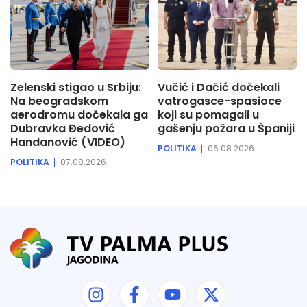
Zelenski stigao u Srbiju:
Vučić i Dačić dočekali
Na beogradskom
vatrogasce-spasioce
aerodromu dočekala ga
koji su pomagali u
Dubravka Đedović
gašenju požara u Španiji
Handanović (VIDEO)
POLITIKA
06.08.2026
POLITIKA
07.08.2026