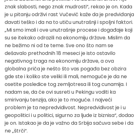
znak slabosti, nego znak mudrosti“, rekao je on. Kada
je u pitanju održivi rast Vučević kaže da je predviđanja
davati teško i da na to utiču unutrašnji i spoljni faktori.
„Mi smo imali i ove unutrašnje procese i događaje koji
su se itekako odrazili na ekonomiju države. Mislim da
ne bežimo ni od te teme. Sve ono što nam se
dešavalo prethodnih 18 meseci je isto ostavilo
negativnog traga na ekonomiju države, a ova
globalna priča je nešto što vas pogađa bez obzira
gde ste i koliko ste veliki ili mali, nemoguće je da ne
osetite posledice tog zemljotresa ili tog cunamija. I
nadam se, da će ovi susreti u Pekingu voditi ka
smirivanju tenzija, ako je to moguće. I najveći
problem je ta nepredvidivost. Nepredvidivost je i u
geopolitici i u politici, sigurno za ljude iz biznisa“, dodao
je on. Istakao je da je važno da Srbija sačuva sebe i da
ne „štrči“.