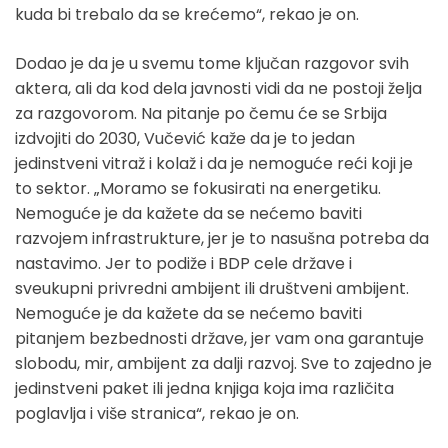
kuda bi trebalo da se krećemo“, rekao je on.
Dodao je da je u svemu tome ključan razgovor svih
aktera, ali da kod dela javnosti vidi da ne postoji želja
za razgovorom. Na pitanje po čemu će se Srbija
izdvojiti do 2030, Vučević kaže da je to jedan
jedinstveni vitraž i kolaž i da je nemoguće reći koji je
to sektor. „Moramo se fokusirati na energetiku.
Nemoguće je da kažete da se nećemo baviti
razvojem infrastrukture, jer je to nasušna potreba da
nastavimo. Jer to podiže i BDP cele države i
sveukupni privredni ambijent ili društveni ambijent.
Nemoguće je da kažete da se nećemo baviti
pitanjem bezbednosti države, jer vam ona garantuje
slobodu, mir, ambijent za dalji razvoj. Sve to zajedno je
jedinstveni paket ili jedna knjiga koja ima različita
poglavlja i više stranica“, rekao je on.