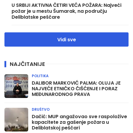
U SRBIJI AKTIVNA ČETIRI VEĆA POŽARA: Najveći
požar je u mestu Šumarak, na području
Deliblatske peščare
Vidi sve
NAJČITANIJE
POLITIKA
DALIBOR MARKOVIĆ PALMA: OLUJA JE
NAJVEĆE ETNIČKO ČIŠĆENJE I PORAZ
MEĐUNARODNOG PRAVA
DRUŠTVO
Dačić: MUP angažovao sve raspoložive
kapacitete za gašenje požara u
Deliblatskoj peščari