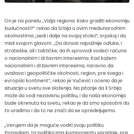
On je na panelu „Vizija regiona: Kako graditi ekonomiju
budućnosti?“ rekao da Srbija u ovim međunarodnim
okolnostima „sedi i dalje na svojoj stolici“, srpskoj i da
misli svojom glavom. „Da donosi najvažnije odluke, i
strateške, ali i taktičke, da ih sprovodi vodeći računa
o nacionalnim i državnim interesima. Kad kažem
nacionalnim i državnim interesima, naravno da
uvažava i geopolitičke okolnosti, region, pre svega i
evropski kontinent“, rekao je Vučević i ocenio da je
situacija u svetu sve složenija. Na pitanje da li Srbija
može da vodi nezavisnu politiku, i da naša ekonomija
bude okrenuta ka svetu, rekao je da smo sposobni da
to uradimo i da to ne znači da se opredeljujemo.
„Verujem da je moguće voditi svoju politiku.
Ponavljam, ta politika ima komponentu saradnje, pre