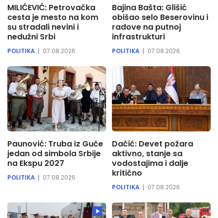
MILIĆEVIĆ: Petrovačka
Bajina Bašta: Glišić
cesta je mesto na kom
obišao selo Beserovinu i
su stradali nevini i
radove na putnoj
nedužni Srbi
infrastrukturi
POLITIKA
07.08.2026
POLITIKA
07.08.2026
Paunović: Truba iz Guče
Dačić: Devet požara
jedan od simbola Srbije
aktivno, stanje sa
na Ekspu 2027
vodostajima i dalje
kritično
POLITIKA
07.08.2026
POLITIKA
07.08.2026