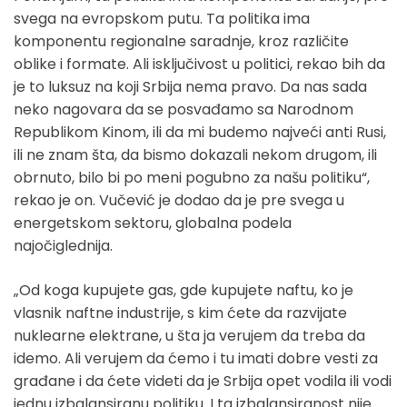
svega na evropskom putu. Ta politika ima
komponentu regionalne saradnje, kroz različite
oblike i formate. Ali isključivost u politici, rekao bih da
je to luksuz na koji Srbija nema pravo. Da nas sada
neko nagovara da se posvađamo sa Narodnom
Republikom Kinom, ili da mi budemo najveći anti Rusi,
ili ne znam šta, da bismo dokazali nekom drugom, ili
obrnuto, bilo bi po meni pogubno za našu politiku“,
rekao je on. Vučević je dodao da je pre svega u
energetskom sektoru, globalna podela
najočiglednija.
„Od koga kupujete gas, gde kupujete naftu, ko je
vlasnik naftne industrije, s kim ćete da razvijate
nuklearne elektrane, u šta ja verujem da treba da
idemo. Ali verujem da ćemo i tu imati dobre vesti za
građane i da ćete videti da je Srbija opet vodila ili vodi
jednu izbalansiranu politiku. I ta izbalansiranost nije