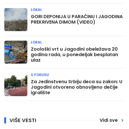
LOKAL
GORI DEPONIJA U PARAĆINU I JAGODINA
PREKRIVENA DIMOM (VIDEO)
LOKAL
Zoološki vrt u Jagodini obeležava 20
godina rada, u ponedeljak besplatan
ulaz
U FOKUSU
Za Jedinstvenu Srbiju deca su zakon: U
Jagodini otvoreno obnovljeno dečije
igralište
VIŠE VESTI
Vidi sve