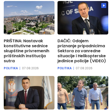
PRIŠTINA: Nastavak
DAČIĆ: Odajem
konstitutivne sednice
priznanje pripadnicima
skupštine privremenih
Sektora za vanredne
prištinskih institucija
situacije i Helikopterske
sutra
jedinice policije (VIDEO)
POLITIKA
07.08.2026
POLITIKA
07.08.2026