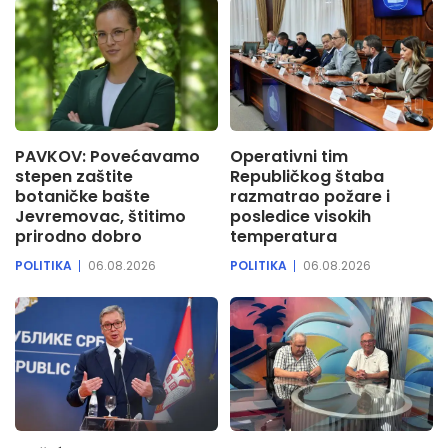
PAVKOV: Povećavamo
Operativni tim
stepen zaštite
Republičkog štaba
botaničke bašte
razmatrao požare i
Jevremovac, štitimo
posledice visokih
prirodno dobro
temperatura
POLITIKA
06.08.2026
POLITIKA
06.08.2026