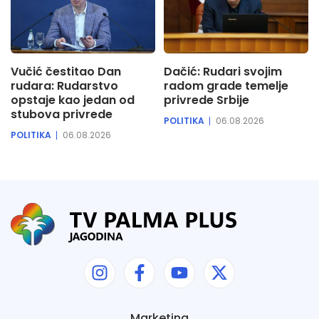
Vučić čestitao Dan
Dačić: Rudari svojim
rudara: Rudarstvo
radom grade temelje
opstaje kao jedan od
privrede Srbije
stubova privrede
POLITIKA
06.08.2026
POLITIKA
06.08.2026
Marketing