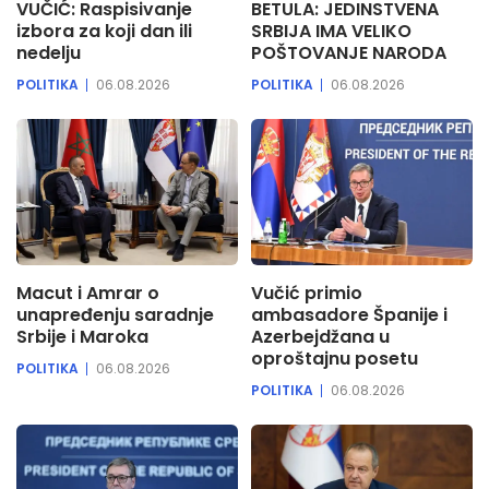
VUČIĆ: Raspisivanje
BETULA: JEDINSTVENA
izbora za koji dan ili
SRBIJA IMA VELIKO
nedelju
POŠTOVANJE NARODA
POLITIKA
06.08.2026
POLITIKA
06.08.2026
Macut i Amrar o
Vučić primio
unapređenju saradnje
ambasadore Španije i
Srbije i Maroka
Azerbejdžana u
oproštajnu posetu
POLITIKA
06.08.2026
POLITIKA
06.08.2026