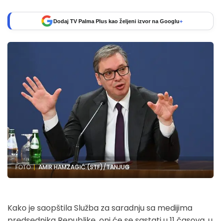
Dodaj TV Palma Plus kao željeni izvor na Googlu
+
FOTO
AMIR HAMZAGIĆ (STF)/TANJUG
Kako je saopštila Služba za saradnju sa medijima
predsednika Republike, oni će se sastati u 11 časova, u