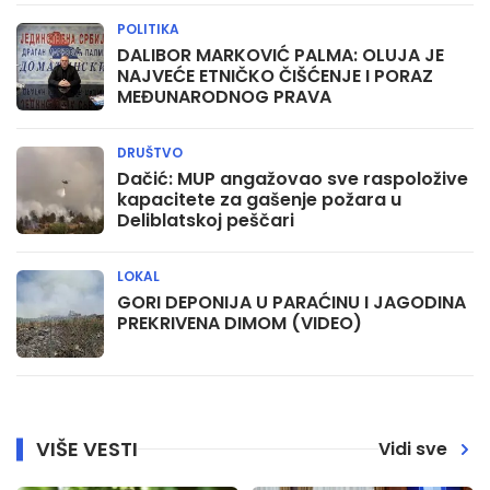
POLITIKA
DALIBOR MARKOVIĆ PALMA: OLUJA JE
NAJVEĆE ETNIČKO ČIŠĆENJE I PORAZ
MEĐUNARODNOG PRAVA
DRUŠTVO
Dačić: MUP angažovao sve raspoložive
kapacitete za gašenje požara u
Deliblatskoj peščari
LOKAL
GORI DEPONIJA U PARAĆINU I JAGODINA
PREKRIVENA DIMOM (VIDEO)
VIŠE VESTI
Vidi sve