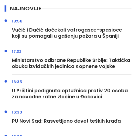
NAJNOVIJE
18:56
Vučić i Dačić dočekali vatrogasce-spasioce
koji su pomagali u gašenju požara u Španiji
17:32
Ministarstvo odbrane Republike Srbije: Taktička
obuka izviđačkih jedinica Kopnene vojske
16:35
U Prištini podignuta optužnica protiv 20 osoba
za navodne ratne zločine u Đakovici
16:30
PU Novi Sad: Rasvetljeno devet teških krađa