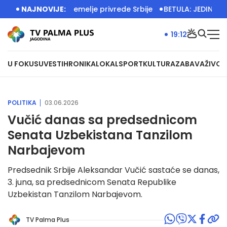
m radom grade temelje privrede Srbije
NAJNOVIJE:
BETULA: JEDINSTVENA
19:12
U FOKUSU
VESTI
HRONIKA
LOKAL
SPORT
KULTURA
ZABAVA
ŽIVOT
POLITIKA
03.06.2026
Vučić danas sa predsednicom
Senata Uzbekistana Tanzilom
Narbajevom
Predsednik Srbije Aleksandar Vučić sastaće se danas,
3. juna, sa predsednicom Senata Republike
Uzbekistan Tanzilom Narbajevom.
TV Palma Plus