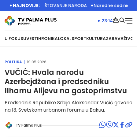
A IMA VELIKO POŠTOVANJE NARODA
NAJNOVIJE:
Naredne sedinice dizel s
23:14
U FOKUSU
VESTI
HRONIKA
LOKAL
SPORT
KULTURA
ZABAVA
ŽIVOT
POLITIKA
19.05.2026
VUČIĆ: Hvala narodu
Azerbejdžana i predsedniku
Ilhamu Alijevu na gostoprimstvu
Predsednik Republike Srbije Aleksandar Vučić govorio
na 13. Svetskom urbanom forumu u Bakuu.
TV Palma Plus