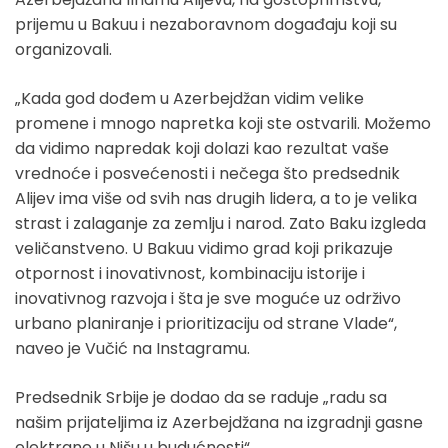
prijemu u Bakuu i nezaboravnom događaju koji su
organizovali.
„Kada god dođem u Azerbejdžan vidim velike
promene i mnogo napretka koji ste ostvarili. Možemo
da vidimo napredak koji dolazi kao rezultat vaše
vrednoće i posvećenosti i nečega što predsednik
Alijev ima više od svih nas drugih lidera, a to je velika
strast i zalaganje za zemlju i narod. Zato Baku izgleda
veličanstveno. U Bakuu vidimo grad koji prikazuje
otpornost i inovativnost, kombinaciju istorije i
inovativnog razvoja i šta je sve moguće uz održivo
urbano planiranje i prioritizaciju od strane Vlade“,
naveo je Vučić na Instagramu.
Predsednik Srbije je dodao da se raduje „radu sa
našim prijateljima iz Azerbejdžana na izgradnji gasne
elektrane u Nišu u budućnosti“.