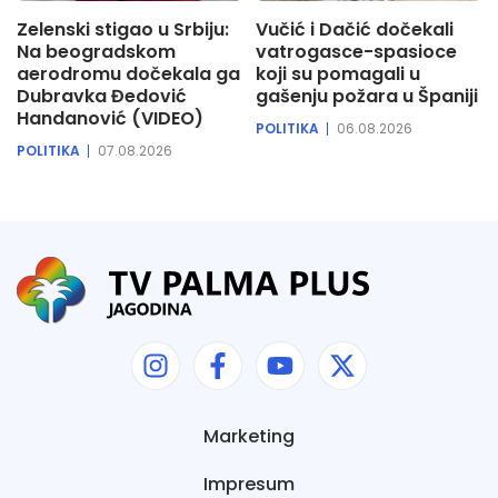
Zelenski stigao u Srbiju:
Vučić i Dačić dočekali
Na beogradskom
vatrogasce-spasioce
aerodromu dočekala ga
koji su pomagali u
Dubravka Đedović
gašenju požara u Španiji
Handanović (VIDEO)
POLITIKA
06.08.2026
POLITIKA
07.08.2026
Marketing
Impresum