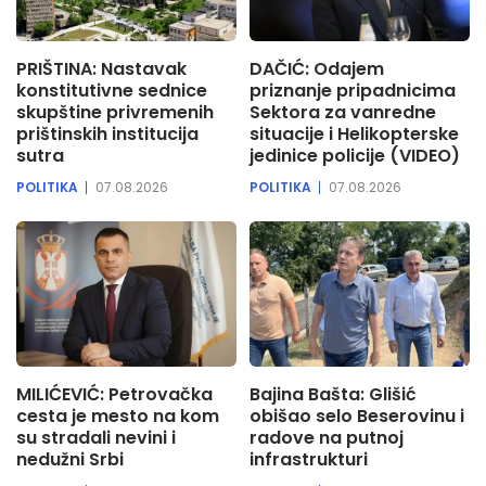
PRIŠTINA: Nastavak
DAČIĆ: Odajem
konstitutivne sednice
priznanje pripadnicima
skupštine privremenih
Sektora za vanredne
prištinskih institucija
situacije i Helikopterske
sutra
jedinice policije (VIDEO)
POLITIKA
07.08.2026
POLITIKA
07.08.2026
MILIĆEVIĆ: Petrovačka
Bajina Bašta: Glišić
cesta je mesto na kom
obišao selo Beserovinu i
su stradali nevini i
radove na putnoj
nedužni Srbi
infrastrukturi