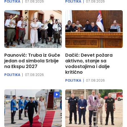
POLITIKA
07.08.2026
POLITIKA
07.08.2026
Paunović: Truba iz Guče
Dačić: Devet požara
jedan od simbola Srbije
aktivno, stanje sa
na Ekspu 2027
vodostajima i dalje
kritično
POLITIKA
07.08.2026
POLITIKA
07.08.2026