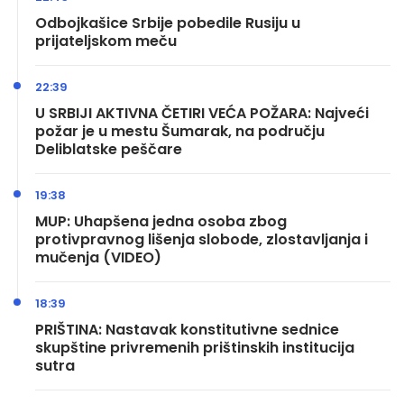
Odbojkašice Srbije pobedile Rusiju u
prijateljskom meču
22:39
U SRBIJI AKTIVNA ČETIRI VEĆA POŽARA: Najveći
požar je u mestu Šumarak, na području
Deliblatske peščare
19:38
MUP: Uhapšena jedna osoba zbog
protivpravnog lišenja slobode, zlostavljanja i
mučenja (VIDEO)
18:39
PRIŠTINA: Nastavak konstitutivne sednice
skupštine privremenih prištinskih institucija
sutra