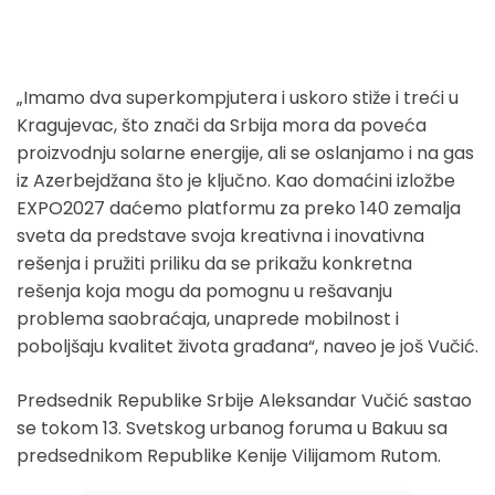
„Imamo dva superkompjutera i uskoro stiže i treći u
Kragujevac, što znači da Srbija mora da poveća
proizvodnju solarne energije, ali se oslanjamo i na gas
iz Azerbejdžana što je ključno. Kao domaćini izložbe
EXPO2027 daćemo platformu za preko 140 zemalja
sveta da predstave svoja kreativna i inovativna
rešenja i pružiti priliku da se prikažu konkretna
rešenja koja mogu da pomognu u rešavanju
problema saobraćaja, unaprede mobilnost i
poboljšaju kvalitet života građana“, naveo je još Vučić.
Predsednik Republike Srbije Aleksandar Vučić sastao
se tokom 13. Svetskog urbanog foruma u Bakuu sa
predsednikom Republike Kenije Vilijamom Rutom.