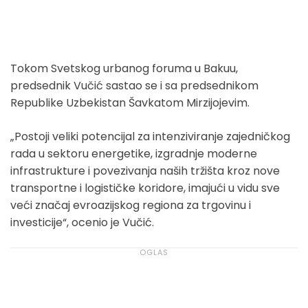
Tokom Svetskog urbanog foruma u Bakuu,
predsednik Vučić sastao se i sa predsednikom
Republike Uzbekistan Šavkatom Mirzijojevim.
„Postoji veliki potencijal za intenziviranje zajedničkog
rada u sektoru energetike, izgradnje moderne
infrastrukture i povezivanja naših tržišta kroz nove
transportne i logističke koridore, imajući u vidu sve
veći značaj evroazijskog regiona za trgovinu i
investicije“, ocenio je Vučić.