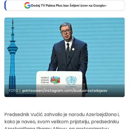
Dodaj TV Palma Plus kao željeni izvor na Googlu
+
FOTO
printscreen/instagram.com/buducnostsrbijeav
Predsednik Vučić zahvalio je narodu Azerbejdžana i,
kako je naveo, svom velikom prijatelju, predsedniku
Azerbejdžana Ilhamu Alijevu, na gostoprimstvu,