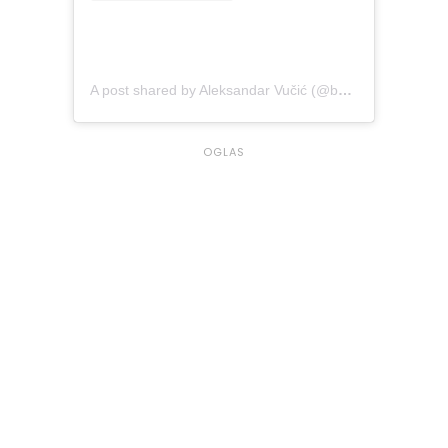
A post shared by Aleksandar Vučić (@buducnostsrbijeav)