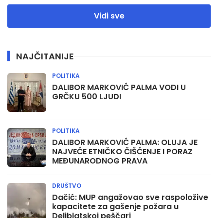
Vidi sve
NAJČITANIJE
POLITIKA
DALIBOR MARKOVIĆ PALMA VODI U
GRČKU 500 LJUDI
POLITIKA
DALIBOR MARKOVIĆ PALMA: OLUJA JE
NAJVEĆE ETNIČKO ČIŠĆENJE I PORAZ
MEĐUNARODNOG PRAVA
DRUŠTVO
Dačić: MUP angažovao sve raspoložive
kapacitete za gašenje požara u
Deliblatskoj peščari