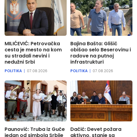
MILIĆEVIĆ: Petrovačka
Bajina Bašta: Glišić
cesta je mesto na kom
obišao selo Beserovinu i
su stradali nevini i
radove na putnoj
nedužni Srbi
infrastrukturi
POLITIKA
07.08.2026
POLITIKA
07.08.2026
Paunović: Truba iz Guče
Dačić: Devet požara
jedan od simbola Srbije
aktivno, stanje sa