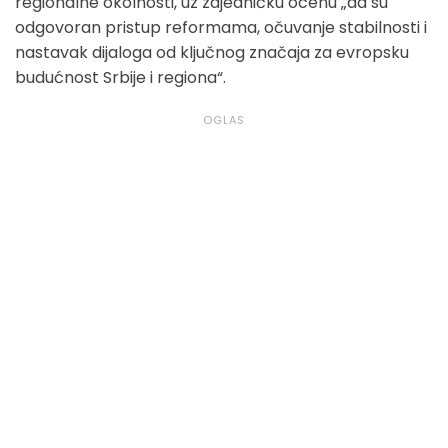
regionalne okolnosti, uz zajedničku ocenu „da su
odgovoran pristup reformama, očuvanje stabilnosti i
nastavak dijaloga od ključnog značaja za evropsku
budućnost Srbije i regiona“.