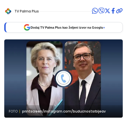
TV Palma Plus
Dodaj TV Palma Plus kao željeni izvor na Googlu
+
FOTO
printscreen/instagram.com/buducnostsrbijeav