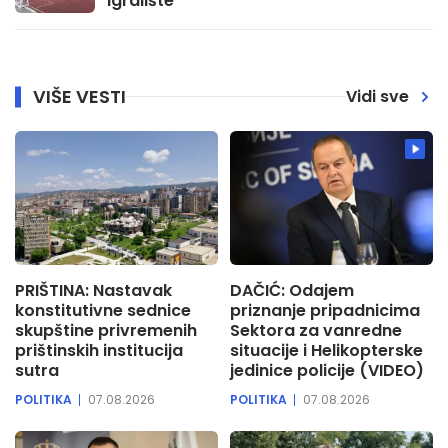
igralište
VIŠE VESTI
Vidi sve
PRIŠTINA: Nastavak
DAČIĆ: Odajem
konstitutivne sednice
priznanje pripadnicima
skupštine privremenih
Sektora za vanredne
prištinskih institucija
situacije i Helikopterske
sutra
jedinice policije (VIDEO)
POLITIKA
07.08.2026
POLITIKA
07.08.2026