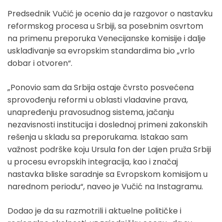
Predsednik Vučić je ocenio da je razgovor o nastavku
reformskog procesa u Srbiji, sa posebnim osvrtom
na primenu preporuka Venecijanske komisije i dalje
usklađivanje sa evropskim standardima bio „vrlo
dobar i otvoren“.
„Ponovio sam da Srbija ostaje čvrsto posvećena
sprovođenju reformi u oblasti vladavine prava,
unapređenju pravosudnog sistema, jačanju
nezavisnosti institucija i doslednoj primeni zakonskih
rešenja u skladu sa preporukama. Istakao sam
važnost podrške koju Ursula fon der Lajen pruža Srbiji
u procesu evropskih integracija, kao i značaj
nastavka bliske saradnje sa Evropskom komisijom u
narednom periodu“, naveo je Vučić na Instagramu.
Dodao je da su razmotrili i aktuelne političke i