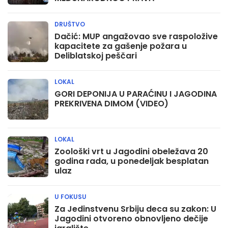
DRUŠTVO
Dačić: MUP angažovao sve raspoložive
kapacitete za gašenje požara u
Deliblatskoj peščari
LOKAL
GORI DEPONIJA U PARAĆINU I JAGODINA
PREKRIVENA DIMOM (VIDEO)
LOKAL
Zoološki vrt u Jagodini obeležava 20
godina rada, u ponedeljak besplatan
ulaz
U FOKUSU
Za Jedinstvenu Srbiju deca su zakon: U
Jagodini otvoreno obnovljeno dečije