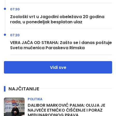
07:30
Zoološki vrt u Jagodini obeležava 20 godina
rada, u ponedeljak besplatan ulaz
07:20
VERA JAČA OD STRAHA: Zašto se i danas poštuje
Sveta mučenica Paraskeva Rimska
Vidi sve
NAJČITANIJE
POLITIKA
DALIBOR MARKOVIĆ PALMA: OLUJA JE
NAJVEĆE ETNIČKO ČIŠĆENJE I PORAZ
MEĐUNARODNOG PRAVA