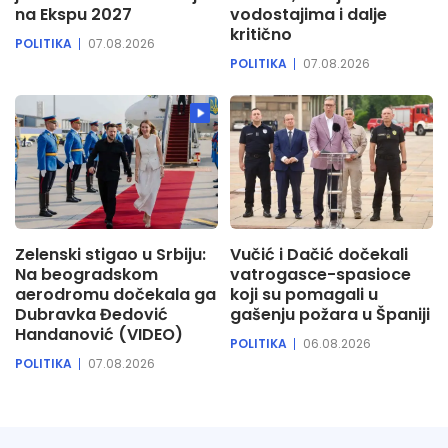
na Ekspu 2027
vodostajima i dalje
kritično
POLITIKA
07.08.2026
POLITIKA
07.08.2026
Zelenski stigao u Srbiju:
Vučić i Dačić dočekali
Na beogradskom
vatrogasce-spasioce
aerodromu dočekala ga
koji su pomagali u
Dubravka Đedović
gašenju požara u Španiji
Handanović (VIDEO)
POLITIKA
06.08.2026
POLITIKA
07.08.2026