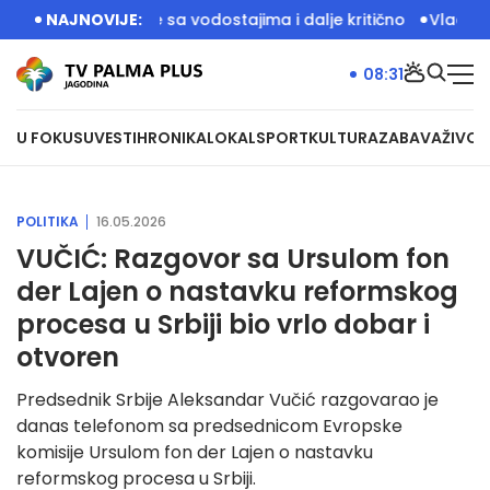
 aktivno, stanje sa vodostajima i dalje kritično
NAJNOVIJE:
Vlada Srbij
08:31
U FOKUSU
VESTI
HRONIKA
LOKAL
SPORT
KULTURA
ZABAVA
ŽIVOT
POLITIKA
16.05.2026
VUČIĆ: Razgovor sa Ursulom fon
der Lajen o nastavku reformskog
procesa u Srbiji bio vrlo dobar i
otvoren
Predsednik Srbije Aleksandar Vučić razgovarao je
danas telefonom sa predsednicom Evropske
komisije Ursulom fon der Lajen o nastavku
reformskog procesa u Srbiji.