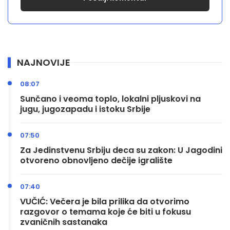
NAJNOVIJE
08:07
Sunčano i veoma toplo, lokalni pljuskovi na
jugu, jugozapadu i istoku Srbije
07:50
Za Jedinstvenu Srbiju deca su zakon: U Jagodini
otvoreno obnovljeno dečije igralište
07:40
VUČIĆ: Večera je bila prilika da otvorimo
razgovor o temama koje će biti u fokusu
zvaničnih sastanaka