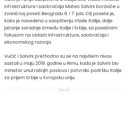
infrastrukture i saobraćaja Mateo Salvini boraviće u
zvaničnoj poseti Beogradu 6. i 7. jula. Cilj posete je,
kako je navedeno u saopštenju Vlade Italije, dalje
jačanje saradnje između Italije i Srbije, sa posebnim
fokusom na oblasti infrastrukture, saobraćaja i
ekonomskog razvoja.
Vučić i Salvini prethodno su se na najvišem nivou
sastali u maju 2019. godine u Rimu, kada je Salvini bio
ministar unutrašnjih poslova i potvrdio podršku Italije
za prijem Srbije u Evropsku uniju.