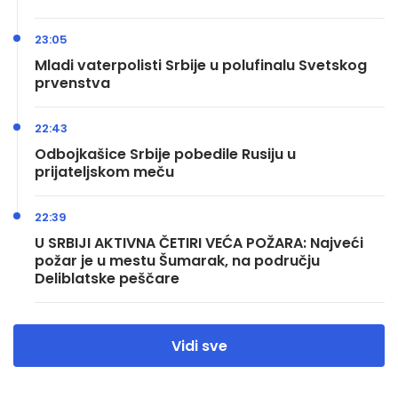
23:05
Mladi vaterpolisti Srbije u polufinalu Svetskog
prvenstva
22:43
Odbojkašice Srbije pobedile Rusiju u
prijateljskom meču
22:39
U SRBIJI AKTIVNA ČETIRI VEĆA POŽARA: Najveći
požar je u mestu Šumarak, na području
Deliblatske peščare
Vidi sve