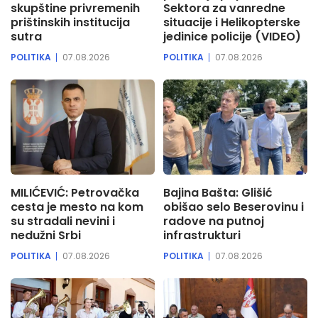
skupštine privremenih
Sektora za vanredne
prištinskih institucija
situacije i Helikopterske
sutra
jedinice policije (VIDEO)
POLITIKA
07.08.2026
POLITIKA
07.08.2026
MILIĆEVIĆ: Petrovačka
Bajina Bašta: Glišić
cesta je mesto na kom
obišao selo Beserovinu i
su stradali nevini i
radove na putnoj
nedužni Srbi
infrastrukturi
POLITIKA
07.08.2026
POLITIKA
07.08.2026