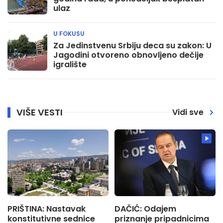
ulaz
U FOKUSU
Za Jedinstvenu Srbiju deca su zakon: U
Jagodini otvoreno obnovljeno dečije
igralište
VIŠE VESTI
Vidi sve
PRIŠTINA: Nastavak
DAČIĆ: Odajem
konstitutivne sednice
priznanje pripadnicima