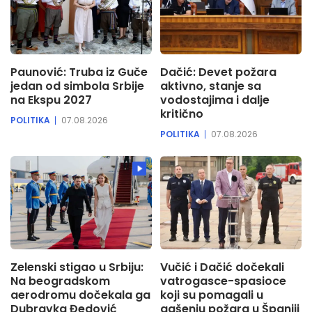
Paunović: Truba iz Guče
Dačić: Devet požara
jedan od simbola Srbije
aktivno, stanje sa
na Ekspu 2027
vodostajima i dalje
kritično
POLITIKA
07.08.2026
POLITIKA
07.08.2026
Zelenski stigao u Srbiju:
Vučić i Dačić dočekali
Na beogradskom
vatrogasce-spasioce
aerodromu dočekala ga
koji su pomagali u
Dubravka Đedović
gašenju požara u Španiji