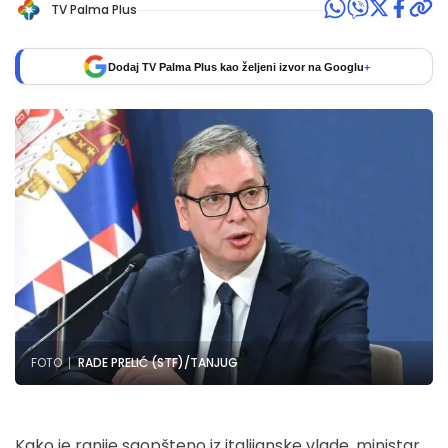
TV Palma Plus
Dodaj TV Palma Plus kao željeni izvor na Googlu
+
FOTO
RADE PRELIĆ (STF)/TANJUG
Kako je ranije saopšteno iz italijanske vlade, ministar