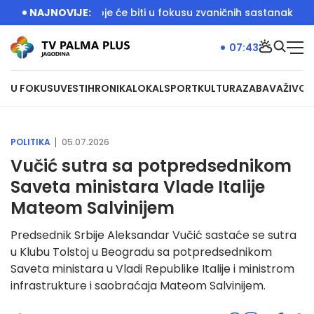
vor o temama koje će biti u fokusu zvaničnih sastanaka
NAJNOVIJE:
Dači
07:43
U FOKUSU
VESTI
HRONIKA
LOKAL
SPORT
KULTURA
ZABAVA
ŽIVOT
POLITIKA
05.07.2026
Vučić sutra sa potpredsednikom
Saveta ministara Vlade Italije
Mateom Salvinijem
Predsednik Srbije Aleksandar Vučić sastaće se sutra
u Klubu Tolstoj u Beogradu sa potpredsednikom
Saveta ministara u Vladi Republike Italije i ministrom
infrastrukture i saobraćaja Mateom Salvinijem.