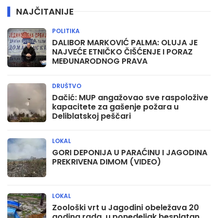
NAJČITANIJE
POLITIKA
DALIBOR MARKOVIĆ PALMA: OLUJA JE
NAJVEĆE ETNIČKO ČIŠĆENJE I PORAZ
MEĐUNARODNOG PRAVA
DRUŠTVO
Dačić: MUP angažovao sve raspoložive
kapacitete za gašenje požara u
Deliblatskoj peščari
LOKAL
GORI DEPONIJA U PARAĆINU I JAGODINA
PREKRIVENA DIMOM (VIDEO)
LOKAL
Zoološki vrt u Jagodini obeležava 20
godina rada, u ponedeljak besplatan