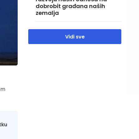
dobrobit građana naših
zemalja
Vidi sve
nim
tku