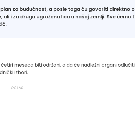
plan za budućnost, a posle toga ću govoriti direktno o
ali i za druga ugrožena lica u našoj zemlji. Sve ćemo t
ić.
četiri meseca biti održani, a da će nadležni organi odlučiti 
nički izbori.