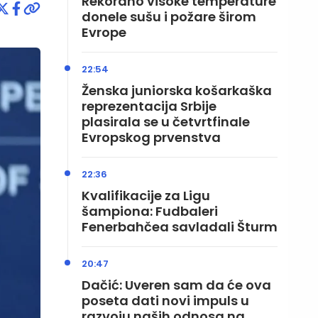
Rekordno visoke temperature
donele sušu i požare širom
Evrope
22:54
Ženska juniorska košarkaška
reprezentacija Srbije
plasirala se u četvrtfinale
Evropskog prvenstva
22:36
Kvalifikacije za Ligu
šampiona: Fudbaleri
Fenerbahčea savladali Šturm
20:47
Dačić: Uveren sam da će ova
poseta dati novi impuls u
razvoju naših odnosa na