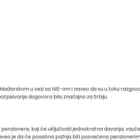
a Mađarskom u vezi sa NIS-om i naveo da su u toku razgovo
otpisivanje dogovora bilo značajno za Srbiju.
 penzionere, koji će uključivati jednokratna davanja, vauč
Naveo je da će posebna pažnja biti posvećena penzioneri