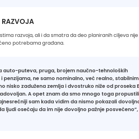
A RAZVOJA
tima razvoja, ali i da smatra da deo planiranih ciljeva nije
svećeno potrebama građana.
a auto-puteva, pruga, brojem naučno-tehnoloških
 penzijama, ne samo nominalno, već realno, stabilnim
o nisko zadužena zemlja i dvostruko niže od proseka E
zadovoljan. A opet znam da smo mnogo toga propustili
ajnesrećniji sam kada vidim da nismo pokazali dovoljn
 ljudi osećaju da im nije dovoljno pažnje posvećeno“,