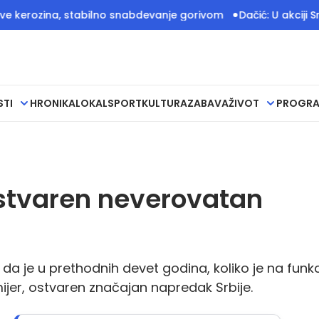
ozina, stabilno snabdevanje gorivom
Dačić: U akciji Srbije
STI
HRONIKA
LOKAL
SPORT
KULTURA
ZABAVA
ŽIVOT
PROGR
ostvaren neverovatan
 da je u prethodnih devet godina, koliko je na funkci
ijer, ostvaren značajan napredak Srbije.