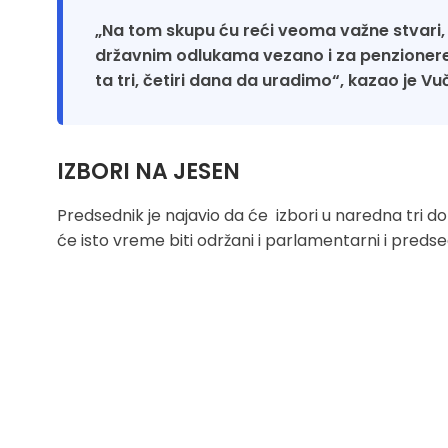
„Na tom skupu ću reći veoma važne stvari, 
državnim odlukama vezano i za penzionere, 
ta tri, četiri dana da uradimo“, kazao je Vuč
IZBORI NA JESEN
Predsednik je najavio da će izbori u naredna tri do 
će isto vreme biti održani i parlamentarni i predsed