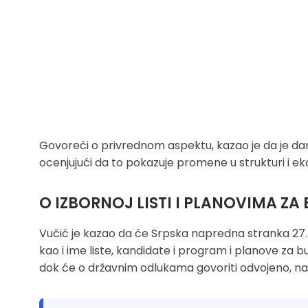
Govoreći o privrednom aspektu, kazao je da je dana
ocenjujući da to pokazuje promene u strukturi i 
O IZBORNOJ LISTI I PLANOVIMA Z
Vučić je kazao da će Srpska napredna stranka 27. ju
kao i ime liste, kandidate i program i planove za b
dok će o državnim odlukama govoriti odvojeno, n