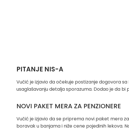
PITANJE NIS-A
Vučić je izjavio da očekuje postizanje dogovora s
usaglašavanju detalja sporazuma. Dodao je da bi p
NOVI PAKET MERA ZA PENZIONERE
Vučić je izjavio da se priprema novi paket mera za
boravak u banjama i niže cene pojedinih lekova. 