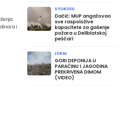
U FOKUSU
Dačić: MUP angažovao
eđenja
sve raspoložive
dinara i
kapacitete za gašenje
požara u Deliblatskoj
peščari
LOKAL
GORI DEPONIJA U
PARAĆINU I JAGODINA
PREKRIVENA DIMOM
(VIDEO)