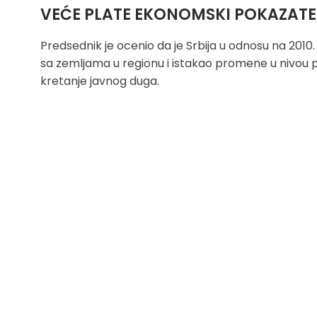
VEĆE PLATE EKONOMSKI POKAZATE
Predsednik je ocenio da je Srbija u odnosu na 2010
sa zemljama u regionu i istakao promene u nivou pr
kretanje javnog duga.