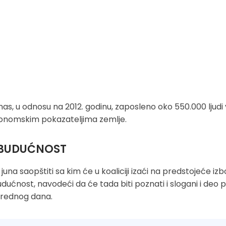
s, u odnosu na 2012. godinu, zaposleno oko 550.000 ljudi v
ekonomskim pokazateljima zemlje.
A BUDUĆNOST
na saopštiti sa kim će u koaliciji izaći na predstojeće izb
udućnost, navodeći da će tada biti poznati i slogani i deo 
arednog dana.