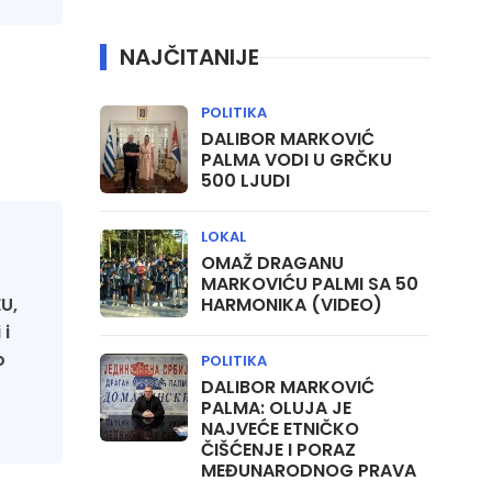
NAJČITANIJE
POLITIKA
DALIBOR MARKOVIĆ
PALMA VODI U GRČKU
500 LJUDI
LOKAL
OMAŽ DRAGANU
MARKOVIĆU PALMI SA 50
U,
HARMONIKA (VIDEO)
 i
o
POLITIKA
DALIBOR MARKOVIĆ
PALMA: OLUJA JE
NAJVEĆE ETNIČKO
ČIŠĆENJE I PORAZ
MEĐUNARODNOG PRAVA