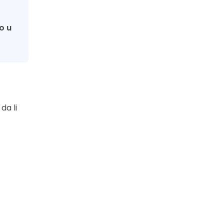
o u
da li