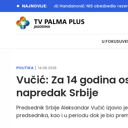
oj peščari
NAJNOVIJE:
Đedović Handanović: NIS obezbedio rezerve ker
U FOKUSU
VE
POLITIKA
14.06.2026
Vučić: Za 14 godina 
napredak Srbije
Predsednik Srbije Aleksandar Vučić izjavio je
predsednika, kao i u periodu dok je bio prem