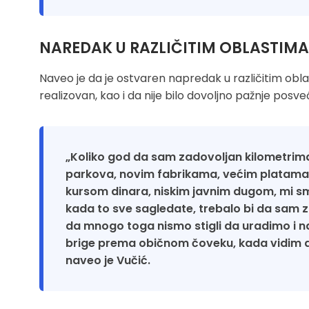
NAREDAK U RAZLIČITIM OBLASTIM
Naveo je da je ostvaren napredak u različitim oblas
realizovan, kao i da nije bilo dovoljno pažnje po
„Koliko god da sam zadovoljan kilometrim
parkova, novim fabrikama, većim platama i
kursom dinara, niskim javnim dugom, mi sm
kada to sve sagledate, trebalo bi da sam 
da mnogo toga nismo stigli da uradimo i n
brige prema običnom čoveku, kada vidim da
naveo je Vučić.