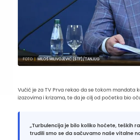
FOTO
MILOŠ MILIVOJEVIĆ (STF)/TANJUG
Vučić je za TV Prva rekao da se tokom mandata k
izazovima i krizama, te da je cilj od početka bio oč
„Turbulencija je bilo koliko hoćete, teških
trudili smo se da sačuvamo naše vitalne na