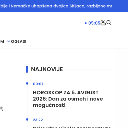
 i Nemačke uhapšena dvojica Sirijaca, razbijane mreže krijumčar
05:05
AM
OGLASI
NAJNOVIJE
00:01
HOROSKOP ZA 6. AVGUST
2026: Dan za osmeh i nove
mogućnosti
ji
23:22