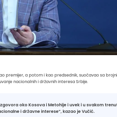
ao premijer, a potom i kao predsednik, suočavao sa broj
uvanje nacionalnih i državnih interesa Srbije.
 razgovora oko Kosova i Metohije i uvek i u svakom trenu
cionalne i državne interese“, kazao je Vučić.