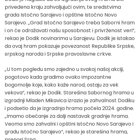
privedena kraju zahvaljujući ovim, te sredstvima
grada Istočno Sarajevo i opštine Istočno Novo
Sarajevo. „Grad Istočno Sarajevo treba Saborni hram
i on će odražavati našu sposobnost i privrženost veri“,
rekao je Dodik novinarima u Sarajevu. Dodik je istakao
da ovaj hram pokazuje povezanost Republike Srpske,
srpskog naroda i Srpske pravoslavne crkve.
„U tom pogledu smo zajedno u svakoj našoj akciji,
pogotovo kada gradimo ovako impozantne
bogomolje koje, kako kaže narod, ostaju za vek
vekova“, rekao je Dodik. Starešina Sabornog hrama u
izgradnji Mladen Mikavica izrazio je zahvalnost Dodiku
i podsetio da je izgradnja hrama počela 2024. godine.
„Imamo obećanje za dalji nastavak gradnje hrama.
Veoma smo zahvalni i opštini Istočno Novo Sarajevo i
gradu Istočno Sarajevo“, rekao je starešina hrama,
prenosi Srna.