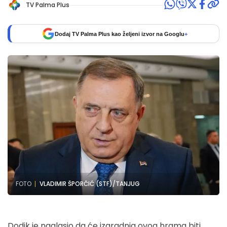
TV Palma Plus
Dodaj TV Palma Plus kao željeni izvor na Googlu
+
FOTO
VLADIMIR ŠPORČIĆ (STF)/TANJUG
Dodik je naglasio da će izgradnja ovog hrama biti