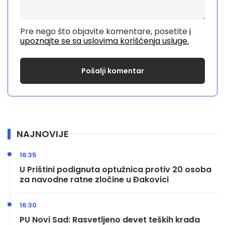
Pre nego što objavite komentare, posetite
i
upoznajte se sa uslovima korišćenja usluge.
NAJNOVIJE
16:35
U Prištini podignuta optužnica protiv 20 osoba
za navodne ratne zločine u Đakovici
16:30
PU Novi Sad: Rasvetljeno devet teških krađa