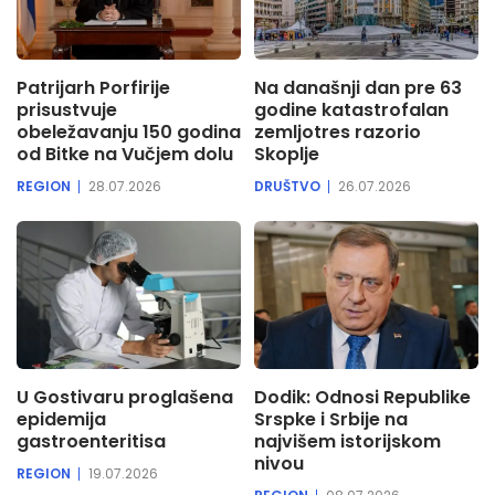
Patrijarh Porfirije
Na današnji dan pre 63
prisustvuje
godine katastrofalan
obeležavanju 150 godina
zemljotres razorio
od Bitke na Vučjem dolu
Skoplje
REGION
28.07.2026
DRUŠTVO
26.07.2026
U Gostivaru proglašena
Dodik: Odnosi Republike
epidemija
Srspke i Srbije na
gastroenteritisa
najvišem istorijskom
nivou
REGION
19.07.2026