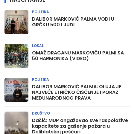
POLITIKA
DALIBOR MARKOVIĆ PALMA VODI U
GRČKU 500 LJUDI
LOKAL
OMAŽ DRAGANU MARKOVIĆU PALMI SA
50 HARMONIKA (VIDEO)
POLITIKA
DALIBOR MARKOVIĆ PALMA: OLUJA JE
NAJVEĆE ETNIČKO ČIŠĆENJE I PORAZ
MEĐUNARODNOG PRAVA
DRUŠTVO
Dačić: MUP angažovao sve raspoložive
kapacitete za gašenje požara u
Deliblatskoj peščari