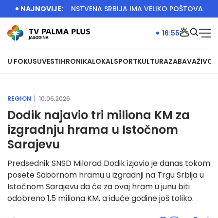
BETULA: JEDINSTVENA SRBIJA IMA VELIKO POŠTOVANJE NAR
NAJNOVIJE:
16:55
U FOKUSU
VESTI
HRONIKA
LOKAL
SPORT
KULTURA
ZABAVA
ŽIVOT
REGION
10.06.2026
Dodik najavio tri miliona KM za
izgradnju hrama u Istočnom
Sarajevu
Predsednik SNSD Milorad Dodik izjavio je danas tokom
posete Sabornom hramu u izgradnji na Trgu Srbija u
Istočnom Sarajevu da će za ovaj hram u junu biti
odobreno 1,5 miliona KM, a iduće godine još toliko.