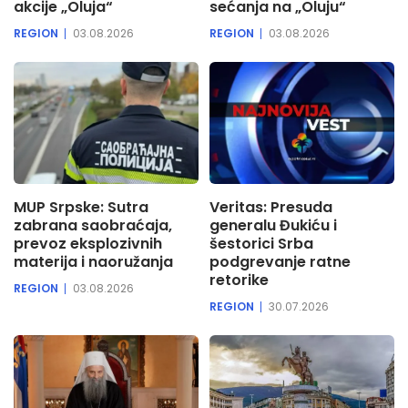
akcije „Oluja“
sećanja na „Oluju“
REGION
03.08.2026
REGION
03.08.2026
MUP Srpske: Sutra
Veritas: Presuda
zabrana saobraćaja,
generalu Đukiću i
prevoz eksplozivnih
šestorici Srba
materija i naoružanja
podgrevanje ratne
retorike
REGION
03.08.2026
REGION
30.07.2026