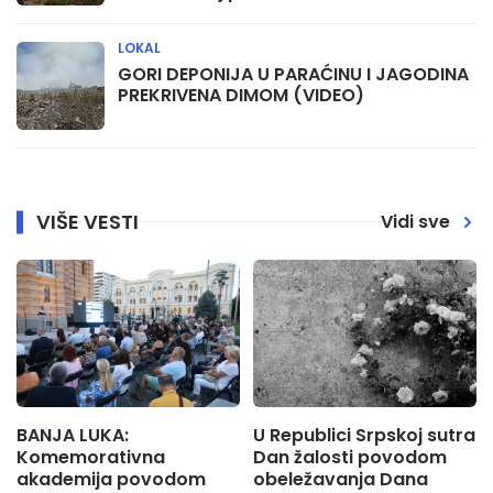
LOKAL
GORI DEPONIJA U PARAĆINU I JAGODINA
PREKRIVENA DIMOM (VIDEO)
VIŠE VESTI
Vidi sve
BANJA LUKA:
U Republici Srpskoj sutra
Komemorativna
Dan žalosti povodom
akademija povodom
obeležavanja Dana