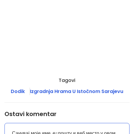
Tagovi
Dodik
Izgradnja Hrama U Istočnom Sarajevu
Ostavi komentar
Сачувај моје име, е-пошту и веб место у овом