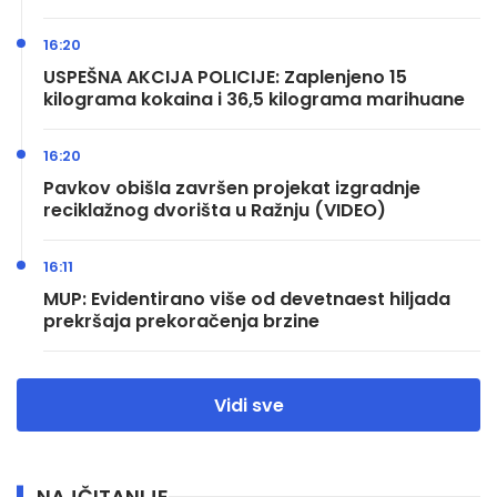
16:20
USPEŠNA AKCIJA POLICIJE: Zaplenjeno 15
kilograma kokaina i 36,5 kilograma marihuane
16:20
Pavkov obišla završen projekat izgradnje
reciklažnog dvorišta u Ražnju (VIDEO)
16:11
MUP: Evidentirano više od devetnaest hiljada
prekršaja prekoračenja brzine
Vidi sve
NAJČITANIJE