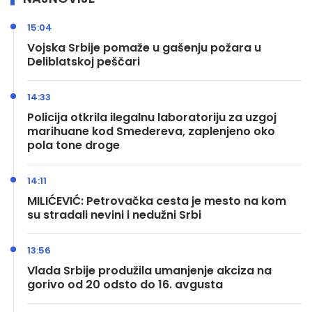
15:04
Vojska Srbije pomaže u gašenju požara u
Deliblatskoj peščari
14:33
Policija otkrila ilegalnu laboratoriju za uzgoj
marihuane kod Smedereva, zaplenjeno oko
pola tone droge
14:11
MILIĆEVIĆ: Petrovačka cesta je mesto na kom
su stradali nevini i nedužni Srbi
13:56
Vlada Srbije produžila umanjenje akciza na
gorivo od 20 odsto do 16. avgusta