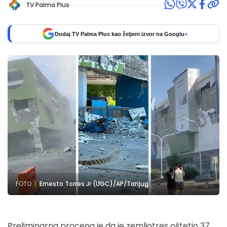
TV Palma Plus
Dodaj TV Palma Plus kao željeni izvor na Googlu
+
FOTO
Ernesto Torres Jr (UGC)/AP/Tanjug
Preliminarna procena je da je zemljotres oštetio 37