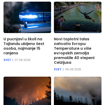
U pucnjavi u školi na
Novi toplotni talas
Tajlandu ubijeno šest
zahvatio Evropu:
osoba, najmanje 15
Temperature u više
ranjeno
evropskih zemalja
premašile 40 stepeni
SVET
07.08.2026
Celzijusa
SVET
06.08.2026