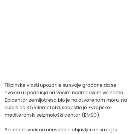
Filipinske vlasti upozorile su svoje građane da se
evakišu u područja na većim nadmorskim visinama.
Epicentar zemljotresa bio je na otvorenom moru, na
dubini od 45 kilometara, saopštio je Evropsko-
mediteranski seizmološki centar (EMSC).
Prema navodima očevidaca objavljenim sa sajtu