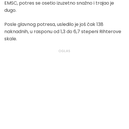
EMSC, potres se osetio izuzetno snažno i trajao je
dugo.
Posle glavnog potresa, usledilo je još čak 138
naknadnih, u rasponu od 1,3 do 6,7 stepeni Rihterove
skale.