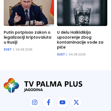
Putin potpisao zakon o
U delu Halkidikija
legalizaciji kriptovaluta
upozorenje zbog
u Rusiji
kontaminacije vode za
piće
SVET
04.08.2026
SVET
04.08.2026