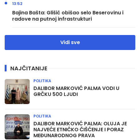
13:52
Bajina Bašta: Glišić obišao selo Beserovinu i
radove na putnoj infrastrukturi
Vidi sve
NAJČITANIJE
POLITIKA
DALIBOR MARKOVIĆ PALMA VODI U
GRČKU 500 LJUDI
POLITIKA
DALIBOR MARKOVIĆ PALMA: OLUJA JE
NAJVEĆE ETNIČKO ČIŠĆENJE I PORAZ
MEĐUNARODNOG PRAVA