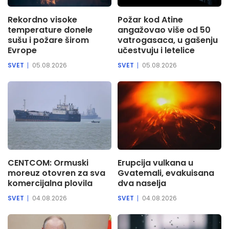
Rekordno visoke
Požar kod Atine
temperature donele
angažovao više od 50
sušu i požare širom
vatrogasaca, u gašenju
Evrope
učestvuju i letelice
SVET
05.08.2026
SVET
05.08.2026
CENTCOM: Ormuski
Erupcija vulkana u
moreuz otovren za sva
Gvatemali, evakuisana
komercijalna plovila
dva naselja
SVET
04.08.2026
SVET
04.08.2026