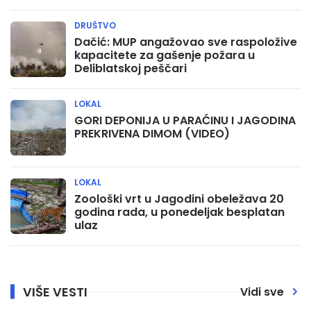
DRUŠTVO
Dačić: MUP angažovao sve raspoložive
kapacitete za gašenje požara u
Deliblatskoj peščari
LOKAL
GORI DEPONIJA U PARAĆINU I JAGODINA
PREKRIVENA DIMOM (VIDEO)
LOKAL
Zoološki vrt u Jagodini obeležava 20
godina rada, u ponedeljak besplatan
ulaz
VIŠE VESTI
Vidi sve