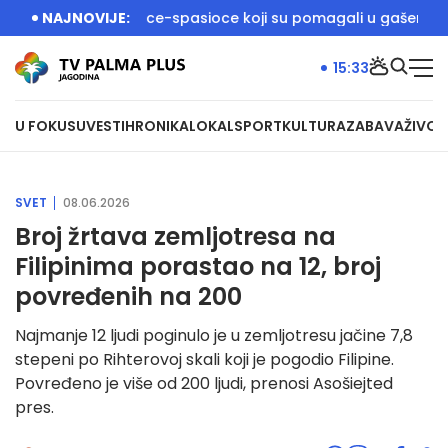
kali vatrogasce-spasioce koji su pomagali u gašenju požara u
NAJNOVIJE:
15:33
U FOKUSU
VESTI
HRONIKA
LOKAL
SPORT
KULTURA
ZABAVA
ŽIVOT
SVET
08.06.2026
Broj žrtava zemljotresa na
Filipinima porastao na 12, broj
povređenih na 200
Najmanje 12 ljudi poginulo je u zemljotresu jačine 7,8
stepeni po Rihterovoj skali koji je pogodio Filipine.
Povređeno je više od 200 ljudi, prenosi Asošiejted
pres.