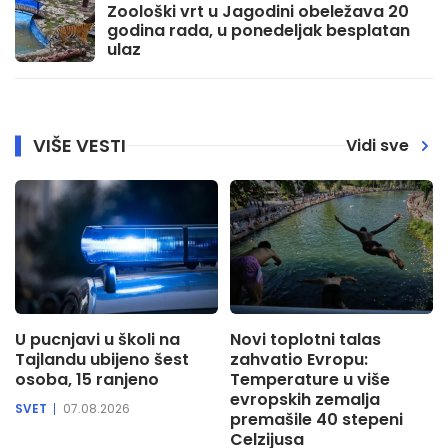
Zoološki vrt u Jagodini obeležava 20
godina rada, u ponedeljak besplatan
ulaz
VIŠE VESTI
Vidi sve
U pucnjavi u školi na
Novi toplotni talas
Tajlandu ubijeno šest
zahvatio Evropu:
osoba, 15 ranjeno
Temperature u više
evropskih zemalja
SVET
07.08.2026
premašile 40 stepeni
Celzijusa