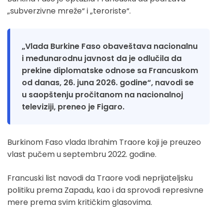
„subverzivne mreže“ i „teroriste“.
„Vlada Burkine Faso obaveštava nacionalnu
i međunarodnu javnost da je odlučila da
prekine diplomatske odnose sa Francuskom
od danas, 26. juna 2026. godine“, navodi se
u saopštenju pročitanom na nacionalnoj
televiziji, preneo je Figaro.
Burkinom Faso vlada Ibrahim Traore koji je preuzeo
vlast pučem u septembru 2022. godine.
Francuski list navodi da Traore vodi neprijateljsku
politiku prema Zapadu, kao i da sprovodi represivne
mere prema svim kritičkim glasovima.