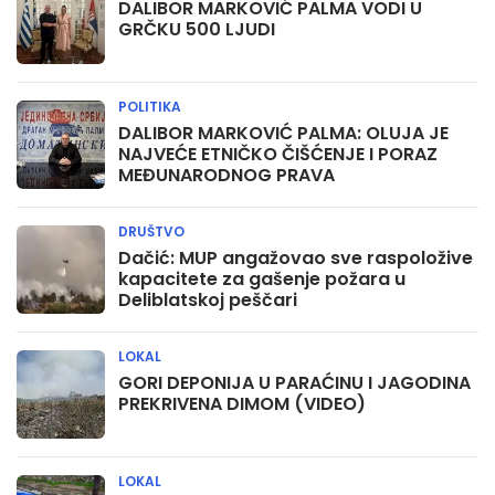
DALIBOR MARKOVIĆ PALMA VODI U
GRČKU 500 LJUDI
POLITIKA
DALIBOR MARKOVIĆ PALMA: OLUJA JE
NAJVEĆE ETNIČKO ČIŠĆENJE I PORAZ
MEĐUNARODNOG PRAVA
DRUŠTVO
Dačić: MUP angažovao sve raspoložive
kapacitete za gašenje požara u
Deliblatskoj peščari
LOKAL
GORI DEPONIJA U PARAĆINU I JAGODINA
PREKRIVENA DIMOM (VIDEO)
LOKAL