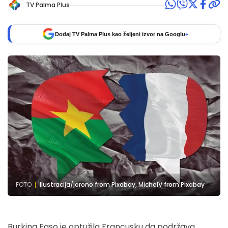
TV Palma Plus
Dodaj TV Palma Plus kao željeni izvor na Googlu
+
FOTO
Ilustracija/jorono from Pixabay, MichelV from Pixabay
Burkina Faso je optužila Francusku da podržava