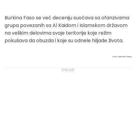
Burkina Faso se već deceniju suočava sa ofanzivama
grupa povezanih sa Al Kaidom i Islamskom državom
na velikim delovima svoje teritorije koje režim
pokušava da obuzda i koje su odnele hiljade života.
Izvor: Agencija Tanjug