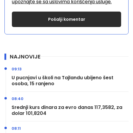
upoznajte se sa uslovima korišćenja usluge.
NAJNOVIJE
09:13
U pucnjavi u školi na Tajlandu ubijeno šest
osoba, 15 ranjeno
08:40
Srednji kurs dinara za evro danas 117,3582, za
dolar 101,8204
08:11