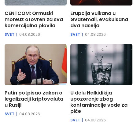
CENTCOM: Ormuski
Erupcija vulkana u
moreuz otovren za sva
Gvatemali, evakuisana
komercijalna plovila
dva naselja
SVET
04.08.2026
SVET
04.08.2026
Putin potpisao zakon o
U delu Halkidikija
legalizaciji kriptovaluta
upozorenje zbog
u Rusiji
kontaminacije vode za
piće
SVET
04.08.2026
SVET
04.08.2026