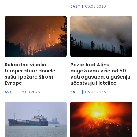
SVET
06.08.2026
Rekordno visoke
Požar kod Atine
temperature donele
angažovao više od 50
sušu i požare širom
vatrogasaca, u gašenju
Evrope
učestvuju i letelice
SVET
05.08.2026
SVET
05.08.2026