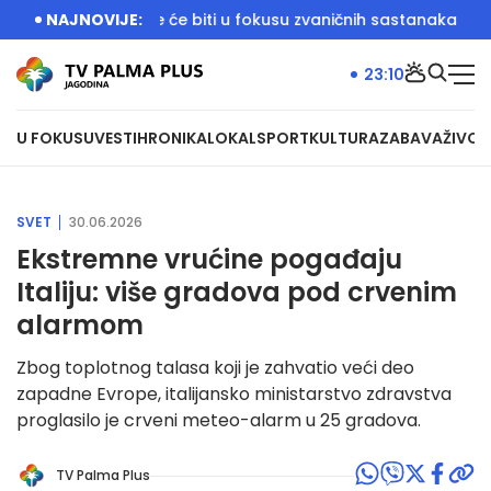
 o temama koje će biti u fokusu zvaničnih sastanaka
NAJNOVIJE:
Dačić: 
23:10
U FOKUSU
VESTI
HRONIKA
LOKAL
SPORT
KULTURA
ZABAVA
ŽIVOT
SVET
30.06.2026
Ekstremne vrućine pogađaju
Italiju: više gradova pod crvenim
alarmom
Zbog toplotnog talasa koji je zahvatio veći deo
zapadne Evrope, italijansko ministarstvo zdravstva
proglasilo je crveni meteo-alarm u 25 gradova.
TV Palma Plus