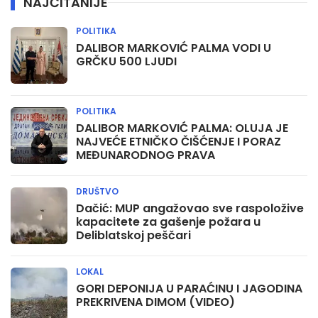
NAJČITANIJE
POLITIKA
DALIBOR MARKOVIĆ PALMA VODI U
GRČKU 500 LJUDI
POLITIKA
DALIBOR MARKOVIĆ PALMA: OLUJA JE
NAJVEĆE ETNIČKO ČIŠĆENJE I PORAZ
MEĐUNARODNOG PRAVA
DRUŠTVO
Dačić: MUP angažovao sve raspoložive
kapacitete za gašenje požara u
Deliblatskoj peščari
LOKAL
GORI DEPONIJA U PARAĆINU I JAGODINA
PREKRIVENA DIMOM (VIDEO)