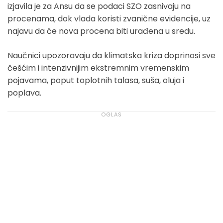
izjavila je za Ansu da se podaci SZO zasnivaju na
procenama, dok vlada koristi zvanične evidencije, uz
najavu da će nova procena biti urađena u sredu.
Naučnici upozoravaju da klimatska kriza doprinosi sve
češćim i intenzivnijim ekstremnim vremenskim
pojavama, poput toplotnih talasa, suša, oluja i
poplava.