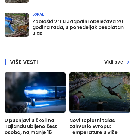
LOKAL
Zoološki vrt u Jagodini obeležava 20
godina rada, u ponedeljak besplatan
ulaz
VIŠE VESTI
Vidi sve
U pucnjavi u školi na
Novi toplotni talas
Tajlandu ubijeno šest
zahvatio Evropu:
osoba, najmanje 15
Temperature u više