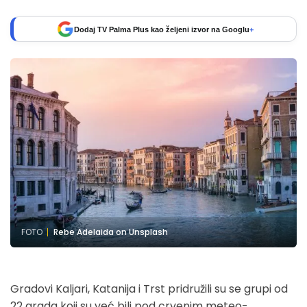
Dodaj TV Palma Plus kao željeni izvor na Googlu
+
FOTO
Rebe Adelaida on Unsplash
Gradovi Kaljari, Katanija i Trst pridružili su se grupi od
22 grada koji su već bili pod crvenim meteo-