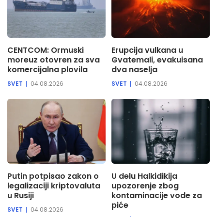
CENTCOM: Ormuski
Erupcija vulkana u
moreuz otovren za sva
Gvatemali, evakuisana
komercijalna plovila
dva naselja
SVET
04.08.2026
SVET
04.08.2026
Putin potpisao zakon o
U delu Halkidikija
legalizaciji kriptovaluta
upozorenje zbog
u Rusiji
kontaminacije vode za
piće
SVET
04.08.2026