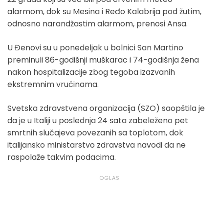
alarmom, dok su Mesina i Ređo Kalabrija pod žutim,
odnosno narandžastim alarmom, prenosi Ansa.
U Đenovi su u ponedeljak u bolnici San Martino
preminuli 86-godišnji muškarac i 74-godišnja žena
nakon hospitalizacije zbog tegoba izazvanih
ekstremnim vrućinama.
Svetska zdravstvena organizacija (SZO) saopštila je
da je u Italiji u poslednja 24 sata zabeleženo pet
smrtnih slučajeva povezanih sa toplotom, dok
italijansko ministarstvo zdravstva navodi da ne
raspolaže takvim podacima.