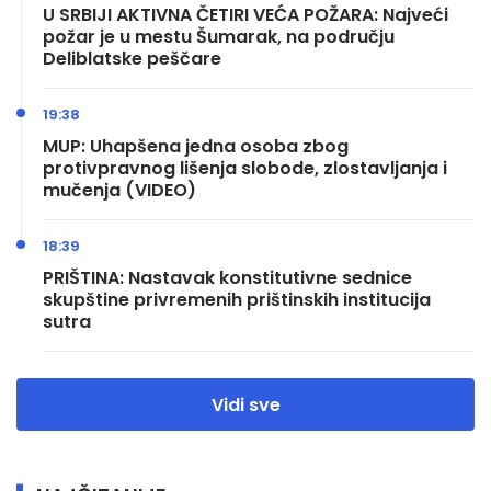
U SRBIJI AKTIVNA ČETIRI VEĆA POŽARA: Najveći
požar je u mestu Šumarak, na području
Deliblatske peščare
19:38
MUP: Uhapšena jedna osoba zbog
protivpravnog lišenja slobode, zlostavljanja i
mučenja (VIDEO)
18:39
PRIŠTINA: Nastavak konstitutivne sednice
skupštine privremenih prištinskih institucija
sutra
Vidi sve