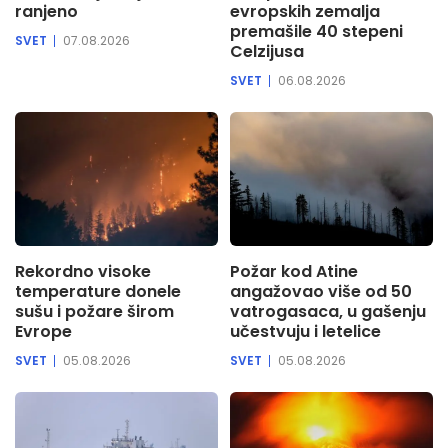
ranjeno
evropskih zemalja
premašile 40 stepeni
SVET
07.08.2026
Celzijusa
SVET
06.08.2026
Rekordno visoke
Požar kod Atine
temperature donele
angažovao više od 50
sušu i požare širom
vatrogasaca, u gašenju
Evrope
učestvuju i letelice
SVET
05.08.2026
SVET
05.08.2026