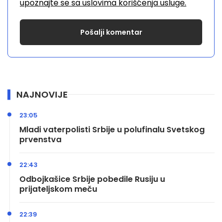
upoznajte se sa uslovima korišćenja usluge.
NAJNOVIJE
23:05
Mladi vaterpolisti Srbije u polufinalu Svetskog
prvenstva
22:43
Odbojkašice Srbije pobedile Rusiju u
prijateljskom meču
22:39