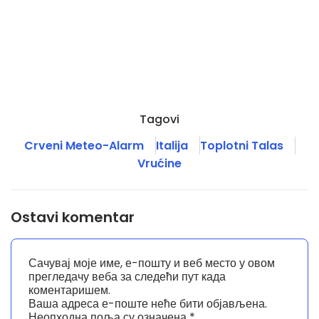
Tagovi
Crveni Meteo-Alarm
Italija
Toplotni Talas
Vrućine
Ostavi komentar
Сачувај моје име, е-пошту и веб место у овом
прегледачу веба за следећи пут када
коментаришем.
Ваша адреса е-поште неће бити објављена.
Неопходна поља су означена
*