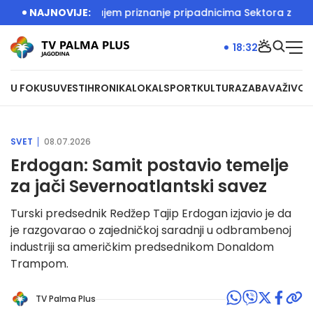
DAČIĆ: Odajem priznanje pripadnicima Sektora za vanredne s
NAJNOVIJE:
18:32
U FOKUSU
VESTI
HRONIKA
LOKAL
SPORT
KULTURA
ZABAVA
ŽIVOT
SVET
08.07.2026
Erdogan: Samit postavio temelje
za jači Severnoatlantski savez
Turski predsednik Redžep Tajip Erdogan izjavio je da
je razgovarao o zajedničkoj saradnji u odbrambenoj
industriji sa američkim predsednikom Donaldom
Trampom.
TV Palma Plus