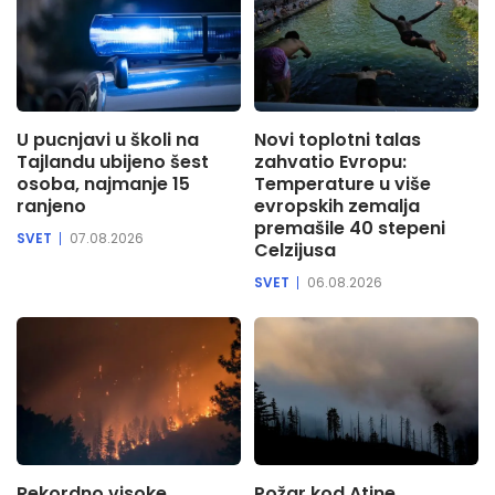
U pucnjavi u školi na
Novi toplotni talas
Tajlandu ubijeno šest
zahvatio Evropu:
osoba, najmanje 15
Temperature u više
ranjeno
evropskih zemalja
premašile 40 stepeni
SVET
07.08.2026
Celzijusa
SVET
06.08.2026
Rekordno visoke
Požar kod Atine