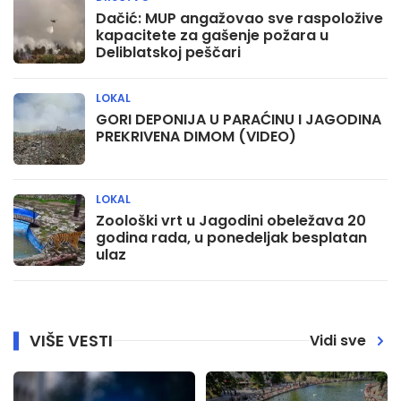
Dačić: MUP angažovao sve raspoložive
kapacitete za gašenje požara u
Deliblatskoj peščari
LOKAL
GORI DEPONIJA U PARAĆINU I JAGODINA
PREKRIVENA DIMOM (VIDEO)
LOKAL
Zoološki vrt u Jagodini obeležava 20
godina rada, u ponedeljak besplatan
ulaz
VIŠE VESTI
Vidi sve