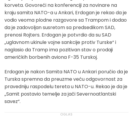
korveta. Govoreći na konferenciji za novinare na
kraju samita NATO-a u Ankari, Erdogan je rekao da je
vodio veoma plodne razgovore sa Trampom i dodao
da je zadovoljan susretom sa predsedikom SAD,
prenosi Rojters. Erdogan je potvrdio da su SAD
„uglavnom ukinule vojne sankcije protiv Turske“ i
naglasio da Tramp ima pozitivan stav o prodaji
američkih borbenih aviona F-35 Turskoj.
Erdogan je nakon Samita NATO u Ankari poručio da je
Turska spremna da preuzme veću odgovornost za
pravedniju raspodelu tereta u NATO-u. Rekao je da je
„Samit postavio temelje za jači Severnoatlantski
savez“.