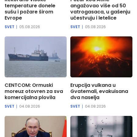
temperature donele
angažovao više od 50
sušu i požare širom
vatrogasaca, u gašenju
Evrope
učestvuju i letelice
SVET
05.08.2026
SVET
05.08.2026
CENTCOM: Ormuski
Erupcija vulkana u
moreuz otovren za sva
Gvatemali, evakuisana
komercijalna plovila
dva naselja
SVET
04.08.2026
SVET
04.08.2026