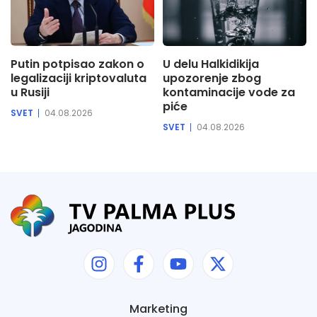
Putin potpisao zakon o
U delu Halkidikija
legalizaciji kriptovaluta
upozorenje zbog
u Rusiji
kontaminacije vode za
piće
SVET
04.08.2026
SVET
04.08.2026
Marketing