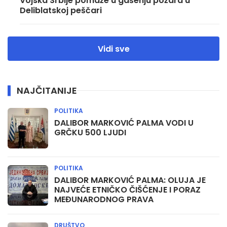
Vojska Srbije pomaže u gašenju požara u
Deliblatskoj peščari
Vidi sve
NAJČITANIJE
POLITIKA
DALIBOR MARKOVIĆ PALMA VODI U
GRČKU 500 LJUDI
POLITIKA
DALIBOR MARKOVIĆ PALMA: OLUJA JE
NAJVEĆE ETNIČKO ČIŠĆENJE I PORAZ
MEĐUNARODNOG PRAVA
DRUŠTVO