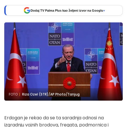
Dodaj TV Palma Plus kao željeni izvor na Googlu
+
FOTO
Riza Ozel (STR)/AP Photo/Tanjug
Erdogan je rekao da se ta saradnja odnosi na
izgradnju vojnih brodova, fregata, podmornica i