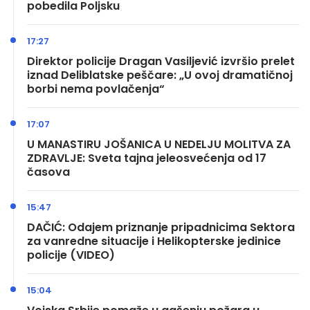
pobedila Poljsku
17:27
Direktor policije Dragan Vasiljević izvršio prelet
iznad Deliblatske peščare: „U ovoj dramatičnoj
borbi nema povlačenja“
17:07
U MANASTIRU JOŠANICA U NEDELJU MOLITVA ZA
ZDRAVLJE: Sveta tajna jeleosvećenja od 17
časova
15:47
DAČIĆ: Odajem priznanje pripadnicima Sektora
za vanredne situacije i Helikopterske jedinice
policije (VIDEO)
15:04