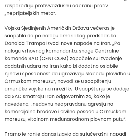
raspoređuju protivvazdušnu odbranu protiv
„neprijateljskih meta“.
Vojska Sjedinjenih Američkih Država večeras je
saopštila da po nalogu američkog predsednika
Donalda Trampa izvodi nove napade na Iran. „Po
nalogu vrhovnog komandanta, snage Centralne
komande SAD (CENTCOM) započele su izvođenje
dodatnih udara na Iran kako bi dodatno oslabile
njihovu sposobnost da ugrožavaju slobodu plovidbe u
Ormuskom moreuzu“, navodi se u saopštenju
američke vojske na mreži Iks. U saopštenju se dodaje
da SAD smatraju Iran odgovornim za, kako je
navedeno, „nedavnu neopravdanu agresiju na
komercijalne brodove i civilne posade u Ormuskom
moreuzu, vitalnom međunarodnom plovnom putu“.
Tramp je ranije danas izjavio da su jučerašnji napadi