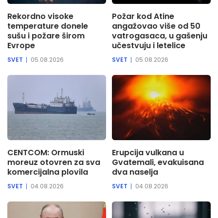
Rekordno visoke
Požar kod Atine
temperature donele
angažovao više od 50
sušu i požare širom
vatrogasaca, u gašenju
Evrope
učestvuju i letelice
SVET
05.08.2026
SVET
05.08.2026
CENTCOM: Ormuski
Erupcija vulkana u
moreuz otovren za sva
Gvatemali, evakuisana
komercijalna plovila
dva naselja
SVET
04.08.2026
SVET
04.08.2026