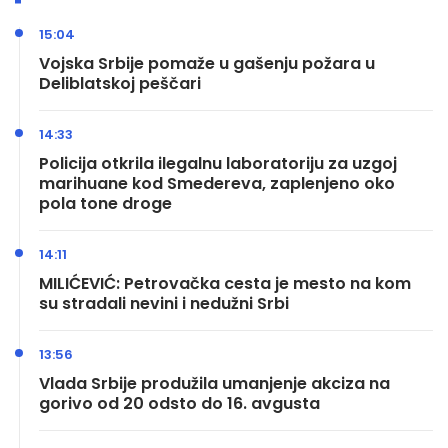
15:04
Vojska Srbije pomaže u gašenju požara u
Deliblatskoj peščari
14:33
Policija otkrila ilegalnu laboratoriju za uzgoj
marihuane kod Smedereva, zaplenjeno oko
pola tone droge
14:11
MILIĆEVIĆ: Petrovačka cesta je mesto na kom
su stradali nevini i nedužni Srbi
13:56
Vlada Srbije produžila umanjenje akciza na
gorivo od 20 odsto do 16. avgusta