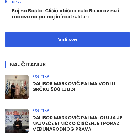
13:52
Bajina Bašta: Glišić obišao selo Beserovinu i
radove na putnoj infrastrukturi
Vidi sve
NAJČITANIJE
POLITIKA
DALIBOR MARKOVIĆ PALMA VODI U
GRČKU 500 LJUDI
POLITIKA
DALIBOR MARKOVIĆ PALMA: OLUJA JE
NAJVEĆE ETNIČKO ČIŠĆENJE I PORAZ
MEĐUNARODNOG PRAVA