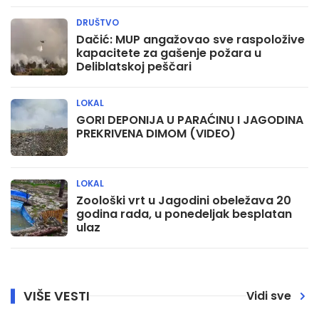
DRUŠTVO
Dačić: MUP angažovao sve raspoložive
kapacitete za gašenje požara u
Deliblatskoj peščari
LOKAL
GORI DEPONIJA U PARAĆINU I JAGODINA
PREKRIVENA DIMOM (VIDEO)
LOKAL
Zoološki vrt u Jagodini obeležava 20
godina rada, u ponedeljak besplatan
ulaz
VIŠE VESTI
Vidi sve