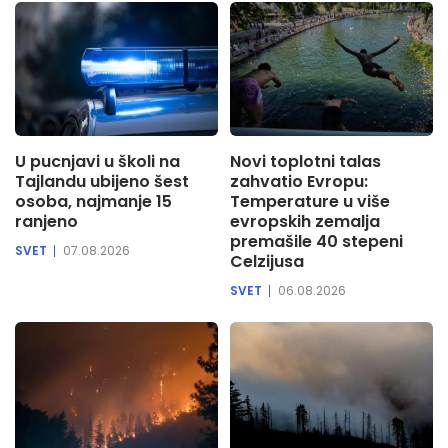
U pucnjavi u školi na
Novi toplotni talas
Tajlandu ubijeno šest
zahvatio Evropu:
osoba, najmanje 15
Temperature u više
ranjeno
evropskih zemalja
premašile 40 stepeni
SVET
07.08.2026
Celzijusa
SVET
06.08.2026