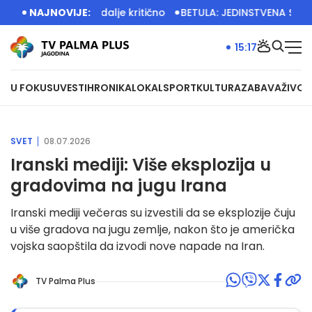
 vodostajima i dalje kritično
NAJNOVIJE:
BETULA: JEDINSTVENA SRBIJA 
15:17
U FOKUSU
VESTI
HRONIKA
LOKAL
SPORT
KULTURA
ZABAVA
ŽIVOT
SVET
08.07.2026
Iranski mediji: Više eksplozija u
gradovima na jugu Irana
Iranski mediji večeras su izvestili da se eksplozije čuju
u više gradova na jugu zemlje, nakon što je američka
vojska saopštila da izvodi nove napade na Iran.
TV Palma Plus