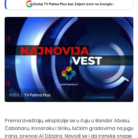
Dodaj TV Palma Plus kao željeni izvor na Googlu
+
FOTO
TV Palma Plus
Prema izveštaju, eksplozije se u čuju u Bandar Abasu,
Čabaharu, Konaraku i Siriku, lučkim gradovima na jugu
Irana, prenosi Al Džazira. Navodi se i da iranske snage