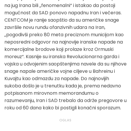
na jug Irana bili „fenomenalni“ i istakao da postoji
mogućnost da SAD ponovo napadnu Iran i večeras.
CENTCOM je ranije saopštio da su američke snage
završile novu rundu ofanzivnih udara na Iran,
„pogodivši preko 80 meta preciznom municijom kao
neposredni odgovor na najnovije iranske napade na
komercijalne brodove koji prolaze kroz Ormuski
moreuz“. Kasnije su iranska Revolucionarna garda i
vojska u odvojenim saopštenjima navele da su njihove
snage napale američke vojne ciljeve u Bahreinu i
Kuvajtu kao odmazdu za napade. Do najnovijih
sukoba došlo je u trenutku kada je, prema nedavno
potpisanom mirovnom memorandumu o
razumevanju, Iran i SAD trebalo da održe pregovore u
roku od 60 dana kako bi postigli konačni sporazum.