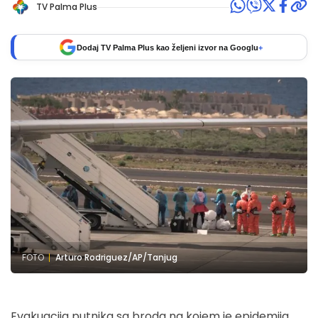
TV Palma Plus
Dodaj TV Palma Plus kao željeni izvor na Googlu
+
FOTO
Arturo Rodriguez/AP/Tanjug
Evakuacija putnika sa broda na kojem je epidemija