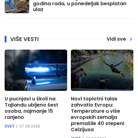
godina rada, u ponedeljak besplatan
ulaz
VIŠE VESTI
Vidi sve
U pucnjavi u školi na
Novi toplotni talas
Tajlandu ubijeno šest
zahvatio Evropu:
osoba, najmanje 15
Temperature u više
ranjeno
evropskih zemalja
premašile 40 stepeni
SVET
07.08.2026
Celzijusa