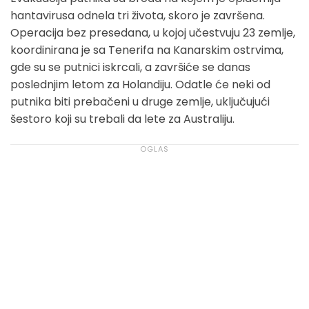
hantavirusa odnela tri života, skoro je završena.
Operacija bez presedana, u kojoj učestvuju 23 zemlje,
koordinirana je sa Tenerifa na Kanarskim ostrvima,
gde su se putnici iskrcali, a završiće se danas
poslednjim letom za Holandiju. Odatle će neki od
putnika biti prebačeni u druge zemlje, uključujući
šestoro koji su trebali da lete za Australiju.