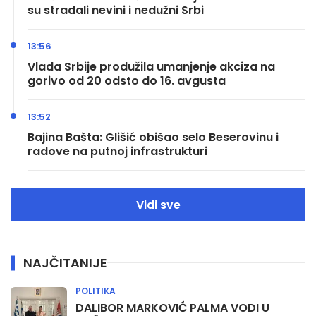
su stradali nevini i nedužni Srbi
13:56
Vlada Srbije produžila umanjenje akciza na
gorivo od 20 odsto do 16. avgusta
13:52
Bajina Bašta: Glišić obišao selo Beserovinu i
radove na putnoj infrastrukturi
Vidi sve
NAJČITANIJE
POLITIKA
DALIBOR MARKOVIĆ PALMA VODI U