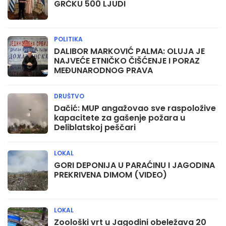
GRČKU 500 LJUDI
POLITIKA
DALIBOR MARKOVIĆ PALMA: OLUJA JE
NAJVEĆE ETNIČKO ČIŠĆENJE I PORAZ
MEĐUNARODNOG PRAVA
DRUŠTVO
Dačić: MUP angažovao sve raspoložive
kapacitete za gašenje požara u
Deliblatskoj peščari
LOKAL
GORI DEPONIJA U PARAĆINU I JAGODINA
PREKRIVENA DIMOM (VIDEO)
LOKAL
Zoološki vrt u Jagodini obeležava 20