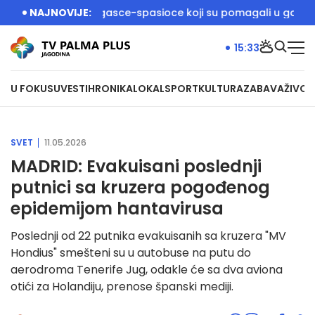
ć dočekali vatrogasce-spasioce koji su pomagali u gašenju po
NAJNOVIJE:
15:33
U FOKUSU
VESTI
HRONIKA
LOKAL
SPORT
KULTURA
ZABAVA
ŽIVOT
SVET
11.05.2026
MADRID: Evakuisani poslednji
putnici sa kruzera pogođenog
epidemijom hantavirusa
Poslednji od 22 putnika evakuisanih sa kruzera "MV
Hondius" smešteni su u autobuse na putu do
aerodroma Tenerife Jug, odakle će sa dva aviona
otići za Holandiju, prenose španski mediji.