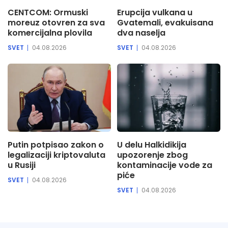
CENTCOM: Ormuski
Erupcija vulkana u
moreuz otovren za sva
Gvatemali, evakuisana
komercijalna plovila
dva naselja
SVET
04.08.2026
SVET
04.08.2026
Putin potpisao zakon o
U delu Halkidikija
legalizaciji kriptovaluta
upozorenje zbog
u Rusiji
kontaminacije vode za
piće
SVET
04.08.2026
SVET
04.08.2026