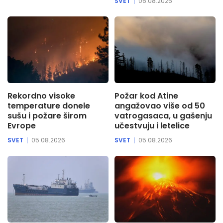
SVET
06.08.2026
Rekordno visoke
Požar kod Atine
temperature donele
angažovao više od 50
sušu i požare širom
vatrogasaca, u gašenju
Evrope
učestvuju i letelice
SVET
05.08.2026
SVET
05.08.2026