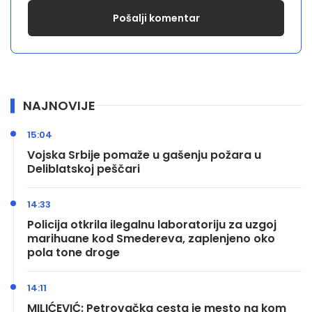
NAJNOVIJE
15:04
Vojska Srbije pomaže u gašenju požara u
Deliblatskoj peščari
14:33
Policija otkrila ilegalnu laboratoriju za uzgoj
marihuane kod Smedereva, zaplenjeno oko
pola tone droge
14:11
MILIĆEVIĆ: Petrovačka cesta je mesto na kom