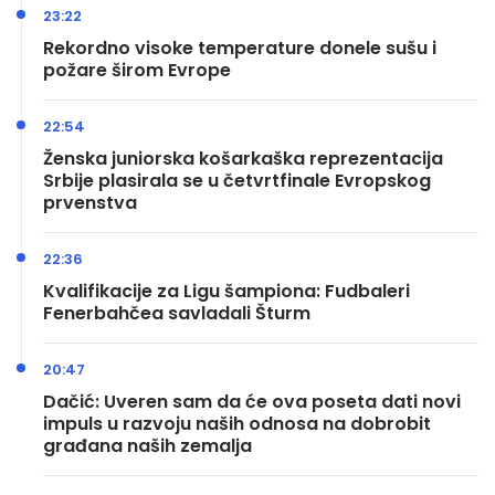
23:22
Rekordno visoke temperature donele sušu i
požare širom Evrope
22:54
Ženska juniorska košarkaška reprezentacija
Srbije plasirala se u četvrtfinale Evropskog
prvenstva
22:36
Kvalifikacije za Ligu šampiona: Fudbaleri
Fenerbahčea savladali Šturm
20:47
Dačić: Uveren sam da će ova poseta dati novi
impuls u razvoju naših odnosa na dobrobit
građana naših zemalja