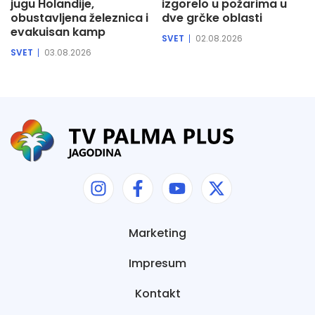
jugu Holandije,
izgorelo u požarima u
obustavljena železnica i
dve grčke oblasti
evakuisan kamp
SVET
02.08.2026
SVET
03.08.2026
Marketing
Impresum
Kontakt