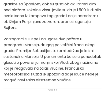
granice sa Španijom, dok su gusti oblak i tamni dim
nad plažom. Lokalne vlasti javile su da je 1.500 ljudi bilo
evakuisano iz kampova tog grada i da je aerodrom u
obližnjem Perpinjanu zatvoren, prenosi agencija
Rojters.
Vatrogasci su uspeli da ugase dva požara u
predgrađu Marseja, drugog po veličini francuskog
grada. Premijer Sebastijen Lekorni održao je krizni
sastanak u Marseju. U parlamentu će se u ponedeljak
glasati o poverenju manjinskoj Vladi, zbog načina na
koji je reagovala na talas vrućine. Francuska
meteorološka služba je upozorila da je iduće nedelje
moguć novi talas ekstremne vrućine.