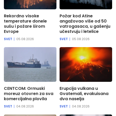
Rekordno visoke
Požar kod Atine
temperature donele
angažovao više od 50
sušu i požare širom
vatrogasaca, u gašenju
Evrope
učestvuju i letelice
SVET
05.08.2026
SVET
05.08.2026
CENTCOM: Ormuski
Erupcija vulkana u
moreuz otovren za sva
Gvatemali, evakuisana
komercijalna plovila
dva naselja
SVET
04.08.2026
SVET
04.08.2026