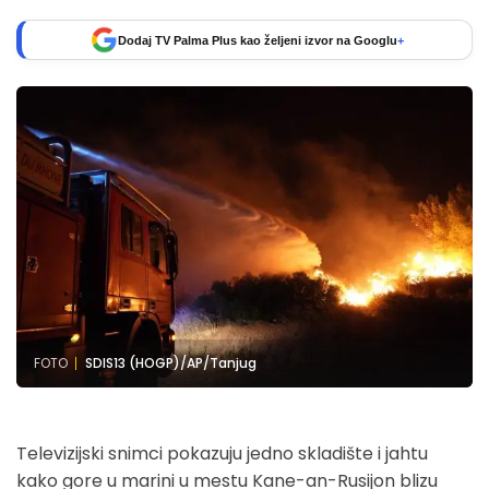
Dodaj TV Palma Plus kao željeni izvor na Googlu
+
FOTO
SDIS13 (HOGP)/AP/Tanjug
Televizijski snimci pokazuju jedno skladište i jahtu
kako gore u marini u mestu Kane-an-Rusijon blizu