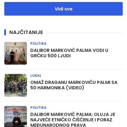
Vidi sve
NAJČITANIJE
POLITIKA
DALIBOR MARKOVIĆ PALMA VODI U
GRČKU 500 LJUDI
LOKAL
OMAŽ DRAGANU MARKOVIĆU PALMI SA
50 HARMONIKA (VIDEO)
POLITIKA
DALIBOR MARKOVIĆ PALMA: OLUJA JE
NAJVEĆE ETNIČKO ČIŠĆENJE I PORAZ
MEĐUNARODNOG PRAVA