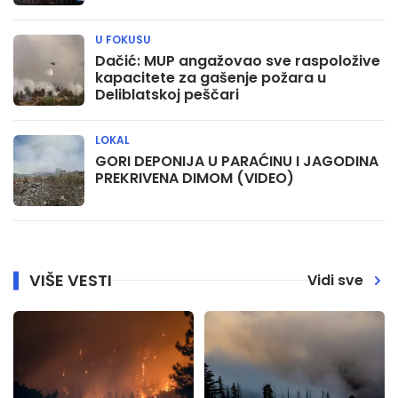
U FOKUSU
Dačić: MUP angažovao sve raspoložive
kapacitete za gašenje požara u
Deliblatskoj peščari
LOKAL
GORI DEPONIJA U PARAĆINU I JAGODINA
PREKRIVENA DIMOM (VIDEO)
VIŠE VESTI
Vidi sve