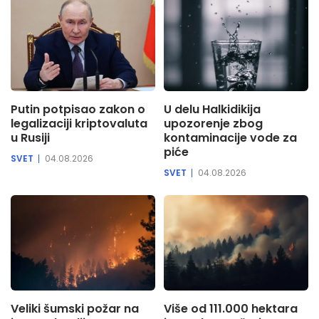
Putin potpisao zakon o
U delu Halkidikija
legalizaciji kriptovaluta
upozorenje zbog
u Rusiji
kontaminacije vode za
piće
SVET
04.08.2026
SVET
04.08.2026
Veliki šumski požar na
Više od 111.000 hektara