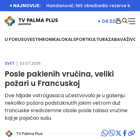
ščari
NAJNOVIJE:
Đedović Handanović: NIS obezbedio rezerve kerozina
04:02
U FOKUSU
VESTI
HRONIKA
LOKAL
SPORT
KULTURA
ZABAVA
ŽIVOT
SVET
02.07.2026
Posle paklenih vrućina, veliki
požari u Francuskoj
Dve hiljade vatrogasaca učestvovalo je u gašenju
nekoliko požara podstaknutih jakim vetrom duž
francuske sredozemne obale posle talasa vrućine
koji je pojačao sušu.
TV Palma Plus