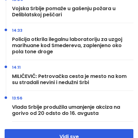
Vojska Srbije pomaže u gašenju požara u
Deliblatskoj peščari
14:33
Policija otkrila ilegalnu laboratoriju za uzgoj
marihuane kod Smedereva, zaplenjeno oko
pola tone droge
14:11
MILIĆEVIĆ: Petrovačka cesta je mesto na kom
su stradali nevini i nedužni Srbi
13:56
Vlada Srbije produžila umanjenje akciza na
gorivo od 20 odsto do 16. avgusta
Vidi sve