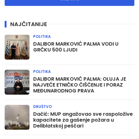
NAJČITANIJE
POLITIKA
DALIBOR MARKOVIĆ PALMA VODI U
GRČKU 500 LJUDI
POLITIKA
DALIBOR MARKOVIĆ PALMA: OLUJA JE
NAJVEĆE ETNIČKO ČIŠĆENJE I PORAZ
MEĐUNARODNOG PRAVA
DRUŠTVO
Dačić: MUP angažovao sve raspoložive
kapacitete za gašenje požara u
Deliblatskoj peščari