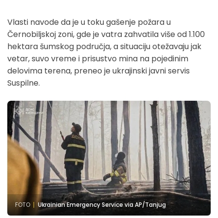
Vlasti navode da je u toku gašenje požara u
Černobiljskoj zoni, gde je vatra zahvatila više od 1.100
hektara šumskog područja, a situaciju otežavaju jak
vetar, suvo vreme i prisustvo mina na pojedinim
delovima terena, preneo je ukrajinski javni servis
Suspilne.
FOTO
Ukrainian Emergency Service via AP/Tanjug