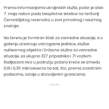
Prema informacijama ukrajinskih službi, požar je izbio
7. maja nakon pada bespilotne letelice na teritoriji
Černobiljskog rezervata, u zoni prirodnog i naučnog
značaja.
Na terenu je formiran štab za vanredne situacije, a u
gašenju učestvuju vatrogasne jedinice, službe
nuklearnog objekta i Državna služba za vanredne
situacije, sa ukupno 327 pripadnika i 71 vozilom.
Radijacioni nivo u području požara kreće se između
0,19 i 0,35 mikrosiverta na sat, što, prema zvaničnim
podacima, ostaje u dozvoljenim granicama.