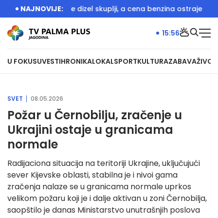
redne sedinice dizel skuplji, a cena benzina ostraje neprome
NAJNOVIJE:
15:56
U FOKUSU
VESTI
HRONIKA
LOKAL
SPORT
KULTURA
ZABAVA
ŽIVOT
SVET
08.05.2026
Požar u Černobilju, zračenje u
Ukrajini ostaje u granicama
normale
Radijaciona situacija na teritoriji Ukrajine, uključujući
sever Kijevske oblasti, stabilna je i nivoi gama
zračenja nalaze se u granicama normale uprkos
velikom požaru koji je i dalje aktivan u zoni Černobilja,
saopštilo je danas Ministarstvo unutrašnjih poslova