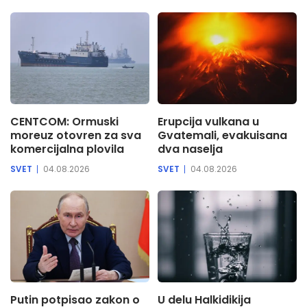
CENTCOM: Ormuski
Erupcija vulkana u
moreuz otovren za sva
Gvatemali, evakuisana
komercijalna plovila
dva naselja
SVET
04.08.2026
SVET
04.08.2026
Putin potpisao zakon o
U delu Halkidikija