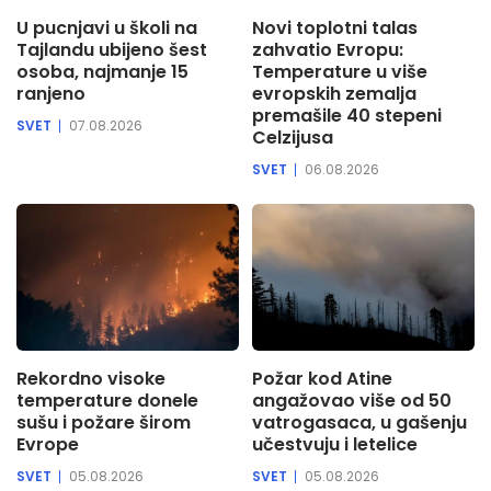
U pucnjavi u školi na
Novi toplotni talas
Tajlandu ubijeno šest
zahvatio Evropu:
osoba, najmanje 15
Temperature u više
ranjeno
evropskih zemalja
premašile 40 stepeni
SVET
07.08.2026
Celzijusa
SVET
06.08.2026
Rekordno visoke
Požar kod Atine
temperature donele
angažovao više od 50
sušu i požare širom
vatrogasaca, u gašenju
Evrope
učestvuju i letelice
SVET
05.08.2026
SVET
05.08.2026