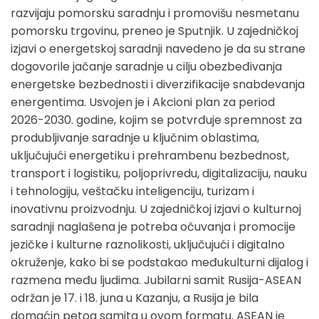
razvijaju pomorsku saradnju i promovišu nesmetanu
pomorsku trgovinu, preneo je Sputnjik. U zajedničkoj
izjavi o energetskoj saradnji navedeno je da su strane
dogovorile jačanje saradnje u cilju obezbeđivanja
energetske bezbednosti i diverzifikacije snabdevanja
energentima. Usvojen je i Akcioni plan za period
2026-2030. godine, kojim se potvrđuje spremnost za
produbljivanje saradnje u ključnim oblastima,
uključujući energetiku i prehrambenu bezbednost,
transport i logistiku, poljoprivredu, digitalizaciju, nauku
i tehnologiju, veštačku inteligenciju, turizam i
inovativnu proizvodnju. U zajedničkoj izjavi o kulturnoj
saradnji naglašena je potreba očuvanja i promocije
jezičke i kulturne raznolikosti, uključujući i digitalno
okruženje, kako bi se podstakao međukulturni dijalog i
razmena među ljudima. Jubilarni samit Rusija-ASEAN
održan je 17. i 18. juna u Kazanju, a Rusija je bila
domaćin petog samita u ovom formatu. ASEAN je