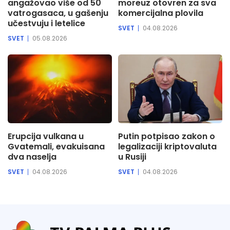
angažovao više od 50
moreuz otovren za sva
vatrogasaca, u gašenju
komercijalna plovila
učestvuju i letelice
SVET
04.08.2026
SVET
05.08.2026
Erupcija vulkana u
Putin potpisao zakon o
Gvatemali, evakuisana
legalizaciji kriptovaluta
dva naselja
u Rusiji
SVET
04.08.2026
SVET
04.08.2026