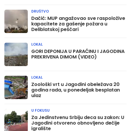
DRUŠTVO
Dačić: MUP angažovao sve raspoložive
kapacitete za gašenje požara u
Deliblatskoj peščari
LOKAL
GORI DEPONIJA U PARAĆINU I JAGODINA
PREKRIVENA DIMOM (VIDEO)
LOKAL
Zoološki vrt u Jagodini obeležava 20
godina rada, u ponedeljak besplatan
ulaz
U FOKUSU
Za Jedinstvenu Srbiju deca su zakon: U
Jagodini otvoreno obnovljeno dečije
igralište