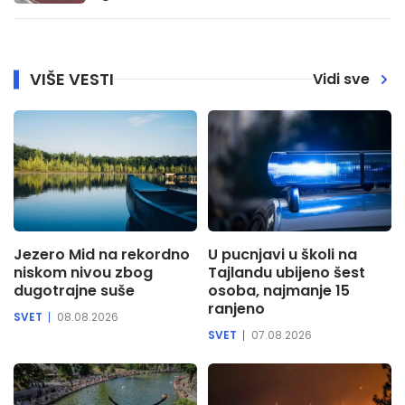
VIŠE VESTI
Vidi sve
Jezero Mid na rekordno
U pucnjavi u školi na
niskom nivou zbog
Tajlandu ubijeno šest
dugotrajne suše
osoba, najmanje 15
ranjeno
SVET
08.08.2026
SVET
07.08.2026