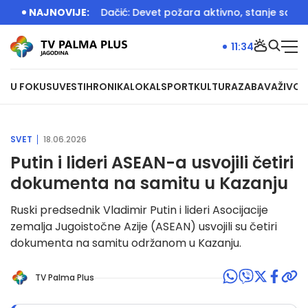
ih sastanaka
NAJNOVIJE:
Dačić: Devet požara aktivno, stanje sa vodostaj
11:34
U FOKUSU
VESTI
HRONIKA
LOKAL
SPORT
KULTURA
ZABAVA
ŽIVOT
SVET
18.06.2026
Putin i lideri ASEAN-a usvojili četiri
dokumenta na samitu u Kazanju
Ruski predsednik Vladimir Putin i lideri Asocijacije
zemalja Jugoistočne Azije (ASEAN) usvojili su četiri
dokumenta na samitu održanom u Kazanju.
TV Palma Plus