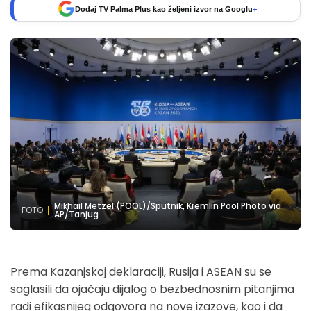
Dodaj TV Palma Plus kao željeni izvor na Googlu
+
Mikhail Metzel (POOL)/Sputnik, Kremlin Pool Photo via
FOTO
AP/Tanjug
Prema Kazanjskoj deklaraciji, Rusija i ASEAN su se
saglasili da ojačaju dijalog o bezbednosnim pitanjima
radi efikasnijeg odgovora na nove izazove, kao i da