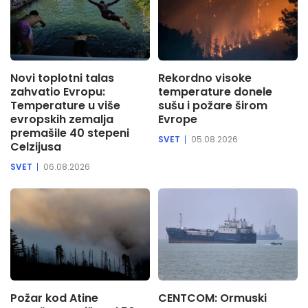
Novi toplotni talas
Rekordno visoke
zahvatio Evropu:
temperature donele
Temperature u više
sušu i požare širom
evropskih zemalja
Evrope
premašile 40 stepeni
SVET
05.08.2026
Celzijusa
SVET
06.08.2026
Požar kod Atine
CENTCOM: Ormuski