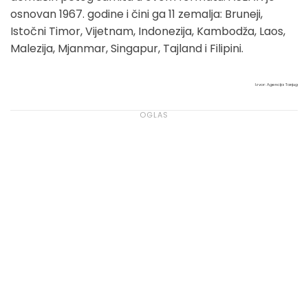
osnovan 1967. godine i čini ga 11 zemalja: Bruneji,
Istočni Timor, Vijetnam, Indonezija, Kambodža, Laos,
Malezija, Mjanmar, Singapur, Tajland i Filipini.
Izvor: Agencija Tanjug