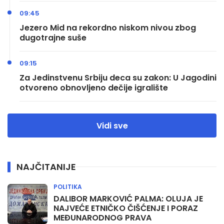
09:45
Jezero Mid na rekordno niskom nivou zbog
dugotrajne suše
09:15
Za Jedinstvenu Srbiju deca su zakon: U Jagodini
otvoreno obnovljeno dečije igralište
Vidi sve
NAJČITANIJE
POLITIKA
DALIBOR MARKOVIĆ PALMA: OLUJA JE
NAJVEĆE ETNIČKO ČIŠĆENJE I PORAZ
MEĐUNARODNOG PRAVA