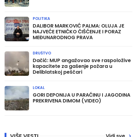
POLITIKA
DALIBOR MARKOVIĆ PALMA: OLUJA JE
NAJVEĆE ETNIČKO ČIŠĆENJE I PORAZ
MEĐUNARODNOG PRAVA
DRUŠTVO
Dačić: MUP angažovao sve raspoložive
kapacitete za gašenje požara u
Deliblatskoj peščari
LOKAL
GORI DEPONIJA U PARAĆINU I JAGODINA
PREKRIVENA DIMOM (VIDEO)
VIŠE VESTI
Vidi sve