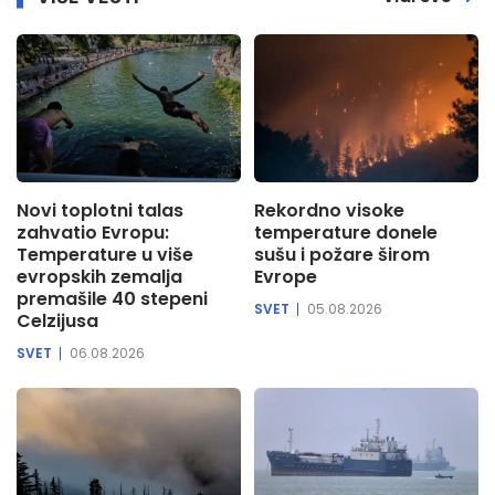
Novi toplotni talas
Rekordno visoke
zahvatio Evropu:
temperature donele
Temperature u više
sušu i požare širom
evropskih zemalja
Evrope
premašile 40 stepeni
SVET
05.08.2026
Celzijusa
SVET
06.08.2026