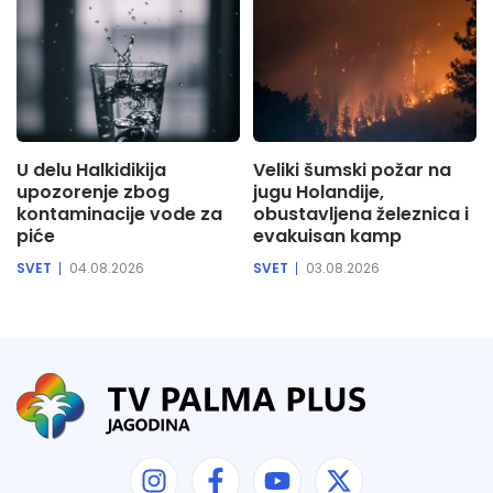
U delu Halkidikija
Veliki šumski požar na
upozorenje zbog
jugu Holandije,
kontaminacije vode za
obustavljena železnica i
piće
evakuisan kamp
SVET
04.08.2026
SVET
03.08.2026