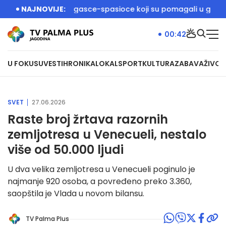
ić dočekali vatrogasce-spasioce koji su pomagali u gašenju p
NAJNOVIJE:
00:42
U FOKUSU
VESTI
HRONIKA
LOKAL
SPORT
KULTURA
ZABAVA
ŽIVOT
SVET
27.06.2026
Raste broj žrtava razornih
zemljotresa u Venecueli, nestalo
više od 50.000 ljudi
U dva velika zemljotresa u Venecueli poginulo je
najmanje 920 osoba, a povređeno preko 3.360,
saopštila je Vlada u novom bilansu.
TV Palma Plus