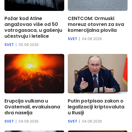
Požar kod Atine
CENTCOM: Ormuski
angažovao više od 50
moreuz otovren za sva
vatrogasaca, u gašenju
komercijalna plovila
učestvuju i letelice
SVET
04.08.2026
SVET
05.08.2026
Erupcija vulkana u
Putin potpisao zakon o
Gvatemali, evakuisana
legalizaciji kriptovaluta
dva naselja
u Rusiji
SVET
04.08.2026
SVET
04.08.2026