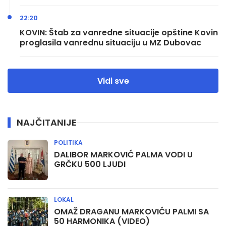
22:20
KOVIN: Štab za vanredne situacije opštine Kovin
proglasila vanrednu situaciju u MZ Dubovac
Vidi sve
NAJČITANIJE
POLITIKA
DALIBOR MARKOVIĆ PALMA VODI U
GRČKU 500 LJUDI
LOKAL
OMAŽ DRAGANU MARKOVIĆU PALMI SA
50 HARMONIKA (VIDEO)