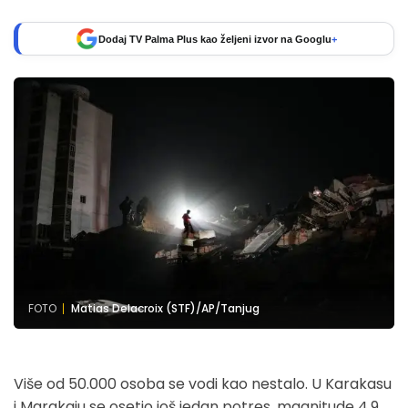
Dodaj TV Palma Plus kao željeni izvor na Googlu
+
FOTO
Matias Delacroix (STF)/AP/Tanjug
Više od 50.000 osoba se vodi kao nestalo. U Karakasu
i Marakaju se osetio još jedan potres, magnitude 4,9