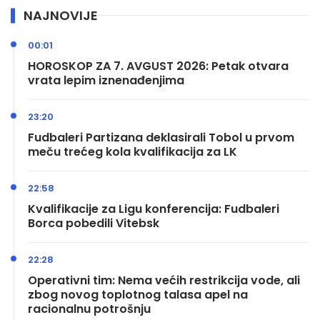
NAJNOVIJE
00:01
HOROSKOP ZA 7. AVGUST 2026: Petak otvara
vrata lepim iznenađenjima
23:20
Fudbaleri Partizana deklasirali Tobol u prvom
meču trećeg kola kvalifikacija za LK
22:58
Kvalifikacije za Ligu konferencija: Fudbaleri
Borca pobedili Vitebsk
22:28
Operativni tim: Nema većih restrikcija vode, ali
zbog novog toplotnog talasa apel na
racionalnu potrošnju