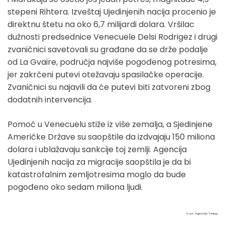
stepeni Rihtera. Izveštaj Ujedinjenih nacija procenio je
direktnu štetu na oko 6,7 milijardi dolara. Vršilac
dužnosti predsednice Venecuele Delsi Rodrigez i drugi
zvaničnici savetovali su građane da se drže podalje
od La Gvaire, područja najviše pogođenog potresima,
jer zakrčeni putevi otežavaju spasilačke operacije.
Zvaničnici su najavili da će putevi biti zatvoreni zbog
dodatnih intervencija.
Pomoć u Venecuelu stiže iz više zemalja, a Sjedinjene
Američke Države su saopštile da izdvajaju 150 miliona
dolara i ublažavaju sankcije toj zemlji. Agencija
Ujedinjenih nacija za migracije saopštila je da bi
katastrofalnim zemljotresima moglo da bude
pogođeno oko sedam miliona ljudi.
Izvor: Agencija Tanjug