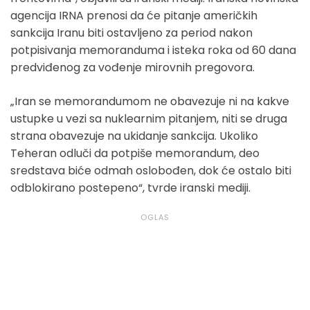
agencija IRNA prenosi da će pitanje američkih
sankcija Iranu biti ostavljeno za period nakon
potpisivanja memoranduma i isteka roka od 60 dana
predviđenog za vođenje mirovnih pregovora.
„Iran se memorandumom ne obavezuje ni na kakve
ustupke u vezi sa nuklearnim pitanjem, niti se druga
strana obavezuje na ukidanje sankcija. Ukoliko
Teheran odluči da potpiše memorandum, deo
sredstava biće odmah oslobođen, dok će ostalo biti
odblokirano postepeno“, tvrde iranski mediji.