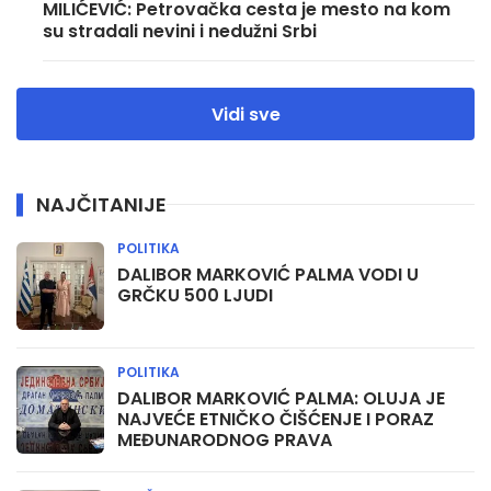
MILIĆEVIĆ: Petrovačka cesta je mesto na kom
su stradali nevini i nedužni Srbi
Vidi sve
NAJČITANIJE
POLITIKA
DALIBOR MARKOVIĆ PALMA VODI U
GRČKU 500 LJUDI
POLITIKA
DALIBOR MARKOVIĆ PALMA: OLUJA JE
NAJVEĆE ETNIČKO ČIŠĆENJE I PORAZ
MEĐUNARODNOG PRAVA