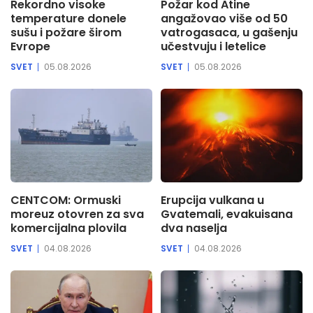
Rekordno visoke
Požar kod Atine
temperature donele
angažovao više od 50
sušu i požare širom
vatrogasaca, u gašenju
Evrope
učestvuju i letelice
SVET
05.08.2026
SVET
05.08.2026
CENTCOM: Ormuski
Erupcija vulkana u
moreuz otovren za sva
Gvatemali, evakuisana
komercijalna plovila
dva naselja
SVET
04.08.2026
SVET
04.08.2026