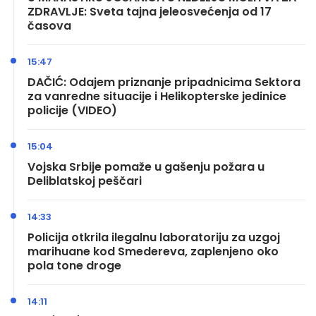
ZDRAVLJE: Sveta tajna jeleosvećenja od 17
časova
15:47
DAČIĆ: Odajem priznanje pripadnicima Sektora
za vanredne situacije i Helikopterske jedinice
policije (VIDEO)
15:04
Vojska Srbije pomaže u gašenju požara u
Deliblatskoj peščari
14:33
Policija otkrila ilegalnu laboratoriju za uzgoj
marihuane kod Smedereva, zaplenjeno oko
pola tone droge
14:11