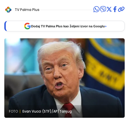
TV Palma Plus
Dodaj TV Palma Plus kao željeni izvor na Googlu
+
FOTO
Evan Vucci (STF)/AP/Tanjug