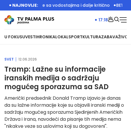
aktivno, stanje sa vodostajima i dalje kritično
NAJNOVIJE:
BETULA: JED
17:18
U FOKUSU
VESTI
HRONIKA
LOKAL
SPORT
KULTURA
ZABAVA
ŽIVOT
SVET
12.06.2026
Tramp: Lažne su informacije
iranskih medija o sadržaju
mogućeg sporazuma sa SAD
Američki predsednik Donald Tramp izjavio je danas
da su lažne informacije koje su objavili iranski mediji o
sadržaju mogućeg sporazuma Sjedinjenih Američkih
Država i Irana, navodeći da pisanje tih medija nema
"nikakve veze sa uslovima koji su dogovoreni".