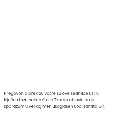
Pregovori o prekidu vatre su ove sedmice ušli u
ključnu fazu nakon što je Tramp objavio da je
sporazum u velikoj meri usaglašen uoči samita G7.