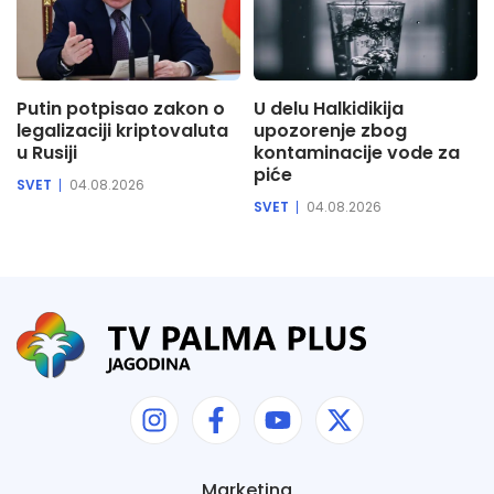
Putin potpisao zakon o
U delu Halkidikija
legalizaciji kriptovaluta
upozorenje zbog
u Rusiji
kontaminacije vode za
piće
SVET
04.08.2026
SVET
04.08.2026
Marketing