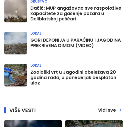
DRUŠTVO
Dačić: MUP angažovao sve raspoložive
kapacitete za gašenje požara u
Deliblatskoj peščari
LOKAL
GORI DEPONIJA U PARAĆINU I JAGODINA
PREKRIVENA DIMOM (VIDEO)
LOKAL
Zoološki vrt u Jagodini obeležava 20
godina rada, u ponedeljak besplatan
ulaz
VIŠE VESTI
Vidi sve