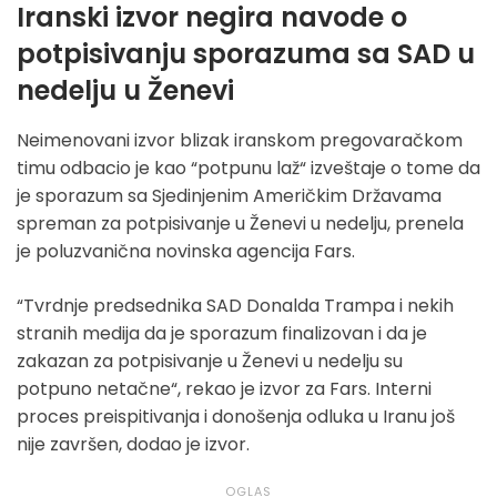
Iranski izvor negira navode o
potpisivanju sporazuma sa SAD u
nedelju u Ženevi
Neimenovani izvor blizak iranskom pregovaračkom
timu odbacio je kao “potpunu laž“ izveštaje o tome da
je sporazum sa Sjedinjenim Američkim Državama
spreman za potpisivanje u Ženevi u nedelju, prenela
je poluzvanična novinska agencija Fars.
“Tvrdnje predsednika SAD Donalda Trampa i nekih
stranih medija da je sporazum finalizovan i da je
zakazan za potpisivanje u Ženevi u nedelju su
potpuno netačne“, rekao je izvor za Fars. Interni
proces preispitivanja i donošenja odluka u Iranu još
nije završen, dodao je izvor.