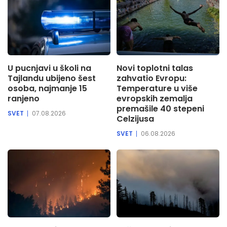
U pucnjavi u školi na
Novi toplotni talas
Tajlandu ubijeno šest
zahvatio Evropu:
osoba, najmanje 15
Temperature u više
ranjeno
evropskih zemalja
premašile 40 stepeni
SVET
07.08.2026
Celzijusa
SVET
06.08.2026