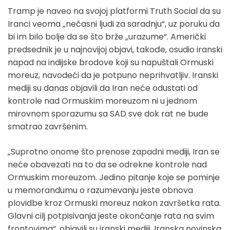
Tramp je naveo na svojoj platformi Truth Social da su
Iranci veoma „nečasni ljudi za saradnju“, uz poruku da
bi im bilo bolje da se što brže „urazume“. Američki
predsednik je u najnovijoj objavi, takođe, osudio iranski
napad na indijske brodove koji su napuštali Ormuski
moreuz, navodeći da je potpuno neprihvatljiv. Iranski
mediji su danas objavili da Iran neće odustati od
kontrole nad Ormuskim moreuzom ni u jednom
mirovnom sporazumu sa SAD sve dok rat ne bude
smatrao završenim.
„Suprotno onome što prenose zapadni mediji, Iran se
neće obavezati na to da se odrekne kontrole nad
Ormuskim moreuzom. Jedino pitanje koje se pominje
u memorandumu o razumevanju jeste obnova
plovidbe kroz Ormuski moreuz nakon završetka rata.
Glavni cilj potpisivanja jeste okončanje rata na svim
frontovima“, objavili su iranski mediji. Iranska novinska