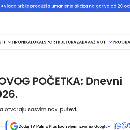
Srbije produžila umanjenje akciza na gorivo od 20 odsto do 1
STI
HRONIKA
LOKAL
SPORT
KULTURA
ZABAVA
ŽIVOT
PROGR
NOVOG POČETKA: Dnevni
026.
a otvaraju sasvim novi putevi.
Dodaj TV Palma Plus kao željeni izvor na Googlu
+