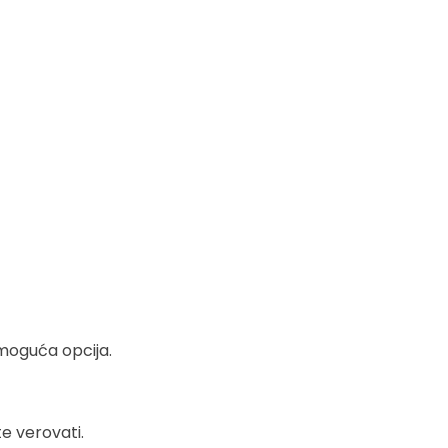
moguća opcija.
 verovati.