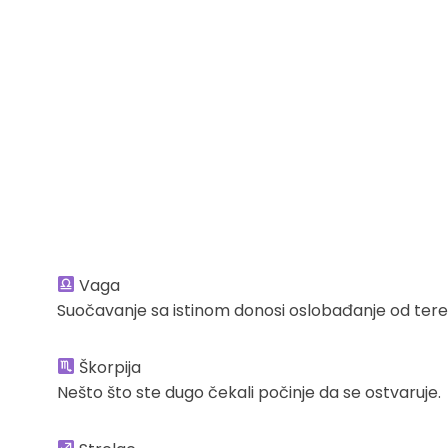
Vaga
Suočavanje sa istinom donosi oslobađanje od tere
Škorpija
Nešto što ste dugo čekali počinje da se ostvaruje.