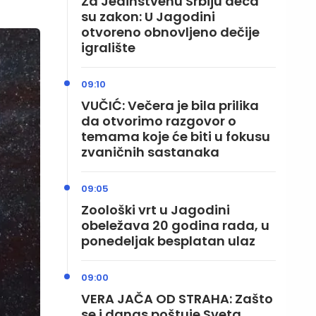
Za Jedinstvenu Srbiju deca
su zakon: U Jagodini
otvoreno obnovljeno dečije
igralište
09:10
VUČIĆ: Večera je bila prilika
da otvorimo razgovor o
temama koje će biti u fokusu
zvaničnih sastanaka
09:05
Zoološki vrt u Jagodini
obeležava 20 godina rada, u
ponedeljak besplatan ulaz
09:00
VERA JAČA OD STRAHA: Zašto
se i danas poštuje Sveta