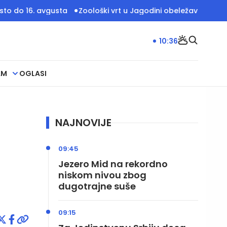
6. avgusta
Zoološki vrt u Jagodini obeležava 20 godina rad
10:36
AM
OGLASI
NAJNOVIJE
09:45
Jezero Mid na rekordno
niskom nivou zbog
dugotrajne suše
09:15