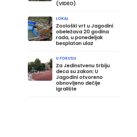
(VIDEO)
LOKAL
Zoološki vrt u Jagodini
obeležava 20 godina
rada, u ponedeljak
besplatan ulaz
U FOKUSU
Za Jedinstvenu Srbiju
deca su zakon: U
Jagodini otvoreno
obnovljeno dečije
igralište