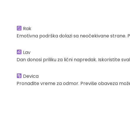
Rak
Emotivna podrška dolazi sa neočekivane strane. Pr
Lav
Dan donosi priliku za lični napredak. Iskoristite sva
Devica
Pronađite vreme za odmor. Previše obaveza može 