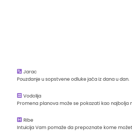
Jarac
Pouzdanje u sopstvene odluke jača iz dana u dan.
Vodolija
Promena planova može se pokazati kao najbolja 
Ribe
Intuicija Vam pomaže da prepoznate kome možete