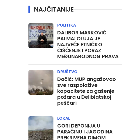
NAJČITANIJE
POLITIKA
DALIBOR MARKOVIĆ
PALMA: OLUJA JE
NAJVEĆE ETNIČKO
ČIŠĆENJE I PORAZ
MEĐUNARODNOG PRAVA
DRUŠTVO
Dačić: MUP angažovao
sve raspoložive
kapacitete za gašenje
požara u Deliblatskoj
peščari
LOKAL
GORI DEPONIJA U
PARAĆINU I JAGODINA
PREKRIVENA DIMOM