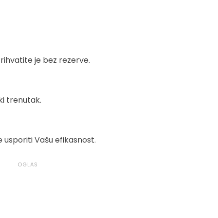
ihvatite je bez rezerve.
ki trenutak.
usporiti Vašu efikasnost.