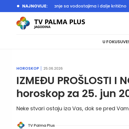
ožara aktivno, stanje sa vodostajima i dalje kritično
NAJNOVIJE:
Vlada 
U FOKUSU
VE
HOROSKOP
25.06.2026
IZMEĐU PROŠLOSTI I 
horoskop za 25. jun 2
Neke stvari ostaju iza Vas, dok se pred Vam
TV Palma Plus