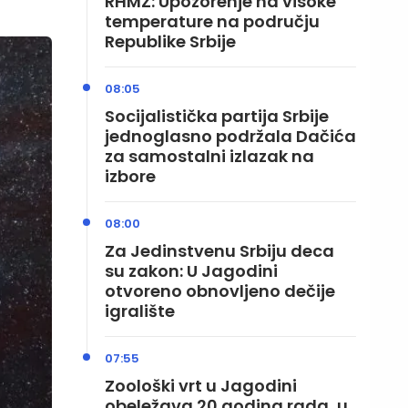
RHMZ: Upozorenje na visoke
temperature na području
Republike Srbije
08:05
Socijalistička partija Srbije
jednoglasno podržala Dačića
za samostalni izlazak na
izbore
08:00
Za Jedinstvenu Srbiju deca
su zakon: U Jagodini
otvoreno obnovljeno dečije
igralište
07:55
Zoološki vrt u Jagodini
obeležava 20 godina rada, u