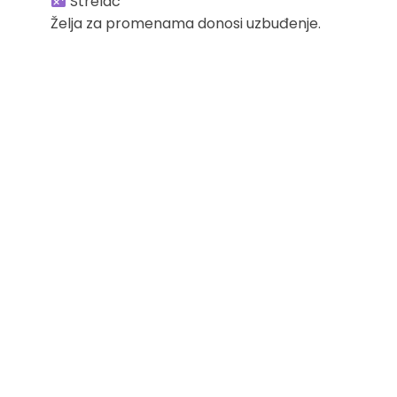
Strelac
Želja za promenama donosi uzbuđenje.