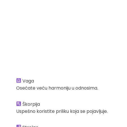
Vaga
Osećate veću harmoniju u odnosima.
Škorpija
Uspešno koristite priliku koja se pojavljuje.