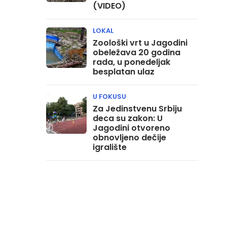
(VIDEO)
LOKAL
Zoološki vrt u Jagodini
obeležava 20 godina
rada, u ponedeljak
besplatan ulaz
U FOKUSU
Za Jedinstvenu Srbiju
deca su zakon: U
Jagodini otvoreno
obnovljeno dečije
igralište