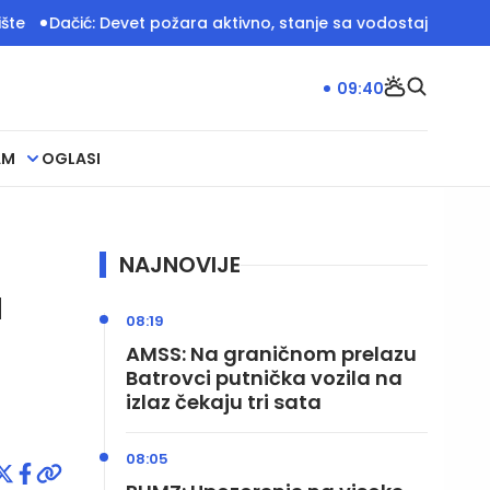
ačić: Devet požara aktivno, stanje sa vodostajima i dalje kriti
09:40
AM
OGLASI
NAJNOVIJE
a
08:19
AMSS: Na graničnom prelazu
Batrovci putnička vozila na
izlaz čekaju tri sata
08:05