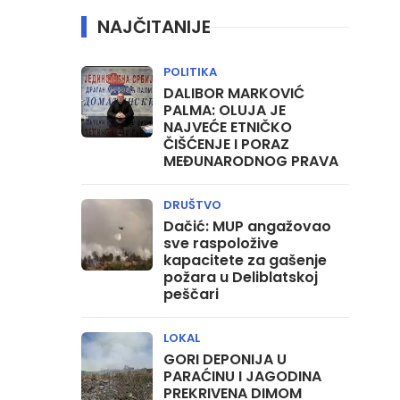
NAJČITANIJE
POLITIKA
DALIBOR MARKOVIĆ
PALMA: OLUJA JE
NAJVEĆE ETNIČKO
ČIŠĆENJE I PORAZ
MEĐUNARODNOG PRAVA
DRUŠTVO
Dačić: MUP angažovao
sve raspoložive
kapacitete za gašenje
požara u Deliblatskoj
peščari
LOKAL
GORI DEPONIJA U
PARAĆINU I JAGODINA
PREKRIVENA DIMOM