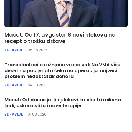
Macut: Od 17. avgusta 18 novih lekova na
recept o trošku države
ZDRAVLJE
05.08.2026
Transplantacija rožnjače vraća vid: Na VMA više
desetina pacijenata čeka na operaciju, najveći
problem nedostatak donora
ZDRAVLJE
04.08.2026
Macut: Od danas jeftiniji lekovi za oko tri miliona
ljudi, uskoro stižu i nove terapije
ZDRAVLJE
01.08.2026