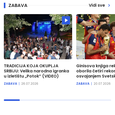
ZABAVA
Vidi sve
22:55
EPP 7
23:00
Dnevnik
23:30
Reč po reč - Tanja Rađenović
TRADICIJA KOJA OKUPLJA
Ginisova knjiga re
SRBIJU: Velika narodna igranka
oborila četiri rek
u izletištu „Potok“ (VIDEO)
osvajanjem Svets
ZABAVA
26.07.2026
ZABAVA
20.07.2026