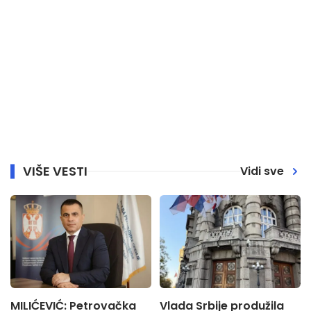
VIŠE VESTI
Vidi sve
MILIĆEVIĆ: Petrovačka
Vlada Srbije produžila