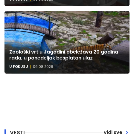
Zoološki vrt u Jagodini obeležava 20 godina
rada, u ponedeljak besplatan ulaz
U FOKUSU
06.08.2026
VESTI
Vidi sve