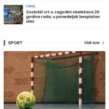
15:05
LOKAL
Male pitalice - Revija šašavih šešira
Zoološki vrt u Jagodini obeležava 20
godina rada, u ponedeljak besplatan
15:25
ulaz
EPP 1
15:30
Vesti
SPORT
Vidi sve
15:55
Oglasi 2
16:00
Hipokrat - dr Aleksandra Zindović
Marjanović, dermatovenerolog
16:45
Dobar primer - Novak Jovanović
17:05
EPP 2