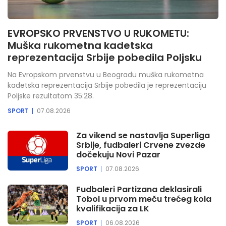
17:08
Politikon – Andreja Savić, predsednik
Saveza penzionera Srbije
EVROPSKO PRVENSTVO U RUKOMETU:
Muška rukometna kadetska
17:45
reprezentacija Srbije pobedila Poljsku
EPP 3
Na Evropskom prvenstvu u Beogradu muška rukometna
17:48
kadetska reprezentacija Srbije pobedila je reprezentaciju
Oglasi 3
Poljske rezultatom 35:28.
SPORT
07.08.2026
17:50
Romska duša
Za vikend se nastavlja Superliga
Srbije, fudbaleri Crvene zvezde
18:37
dočekuju Novi Pazar
Politikon - U susret letnjoj sezoni u
Jagodini, Akva park
SPORT
07.08.2026
19:23
Fudbaleri Partizana deklasirali
Dobar primer - Vasilisa Milojković
Tobol u prvom meču trećeg kola
kvalifikacija za LK
19:54
SPORT
06.08.2026