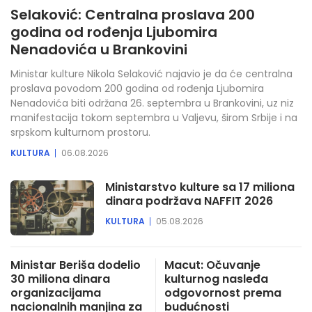
Selaković: Centralna proslava 200
godina od rođenja Ljubomira
Nenadovića u Brankovini
Ministar kulture Nikola Selaković najavio je da će centralna
proslava povodom 200 godina od rođenja Ljubomira
Nenadovića biti održana 26. septembra u Brankovini, uz niz
manifestacija tokom septembra u Valjevu, širom Srbije i na
srpskom kulturnom prostoru.
KULTURA
06.08.2026
Ministarstvo kulture sa 17 miliona
dinara podržava NAFFIT 2026
KULTURA
05.08.2026
Ministar Beriša dodelio
Macut: Očuvanje
30 miliona dinara
kulturnog nasleđa
organizacijama
odgovornost prema
nacionalnih manjina za
budućnosti