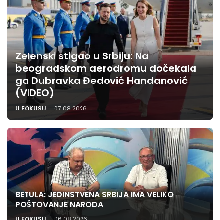
Zelenski stigao u Srbiju: Na
beogradskom aerodromu dočekala
ga Dubravka Đedović Handanović
(VIDEO)
U FOKUSU
07.08.2026
BETULA: JEDINSTVENA SRBIJA IMA VELIKO
POŠTOVANJE NARODA
U FOKUSU
06.08.2026