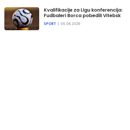
Oglasi 4
Kvalifikacije za Ligu konferencija:
19:57
Fudbaleri Borca pobedili Vitebsk
EPP 4
SPORT
06.08.2026
20:00
Dnevnik
20:40
EPP 5
20:45
Oglasi 5
20:50
Muzika/Intermeco
20:55
EPP 6
21:00
Kogito ergo