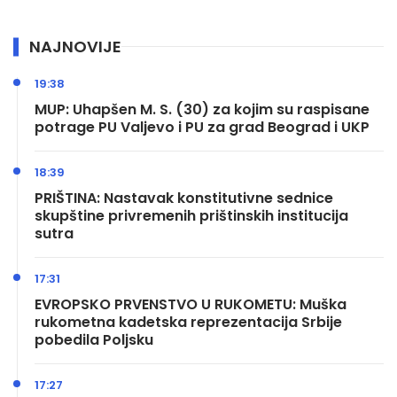
NAJNOVIJE
19:38
MUP: Uhapšen M. S. (30) za kojim su raspisane
potrage PU Valjevo i PU za grad Beograd i UKP
18:39
PRIŠTINA: Nastavak konstitutivne sednice
skupštine privremenih prištinskih institucija
sutra
17:31
EVROPSKO PRVENSTVO U RUKOMETU: Muška
rukometna kadetska reprezentacija Srbije
pobedila Poljsku
17:27