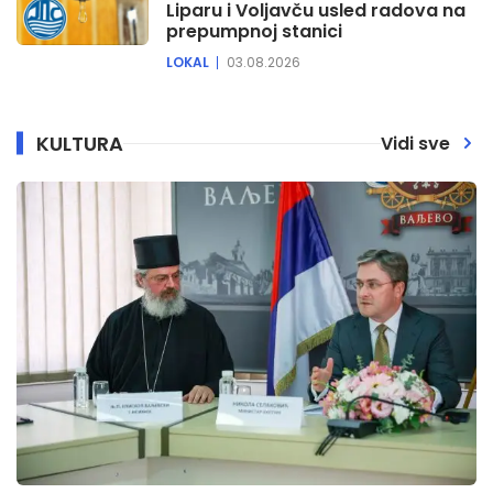
Liparu i Voljavču usled radova na
prepumpnoj stanici
LOKAL
03.08.2026
KULTURA
Vidi sve