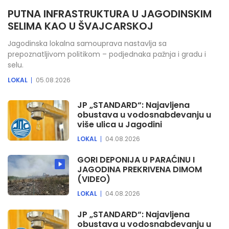
PUTNA INFRASTRUKTURA U JAGODINSKIM
SELIMA KAO U ŠVAJCARSKOJ
Jagodinska lokalna samouprava nastavlja sa
prepoznatljivom politikom – podjednaka pažnja i gradu i
selu.
LOKAL
05.08.2026
JP „STANDARD“: Najavljena
obustava u vodosnabdevanju u
više ulica u Jagodini
LOKAL
04.08.2026
GORI DEPONIJA U PARAĆINU I
JAGODINA PREKRIVENA DIMOM
(VIDEO)
LOKAL
04.08.2026
JP „STANDARD“: Najavljena
obustava u vodosnabdevanju u