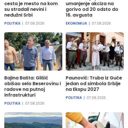
cesta je mesto na kom
umanjenje akciza na
su stradali nevini i
gorivo od 20 odsto do
nedužni Srbi
16. avgusta
POLITIKA
07.08.2026
EKONOMIJA
07.08.2026
Bajina Bašta: Glišić
Paunović: Truba iz Guče
obišao selo Beserovinu i
jedan od simbola Srbije
radove na putnoj
na Ekspu 2027
infrastrukturi
POLITIKA
07.08.2026
POLITIKA
07.08.2026