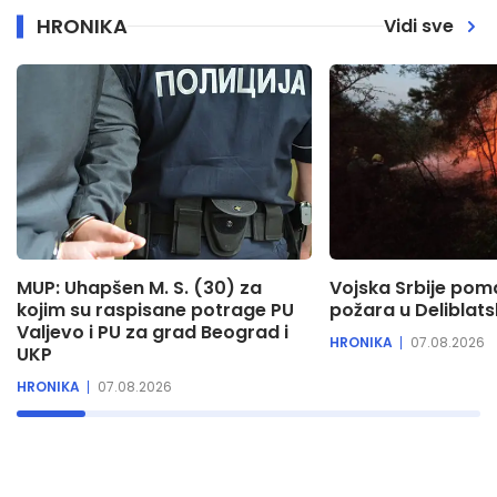
HRONIKA
Vidi sve
MUP: Uhapšen M. S. (30) za
Vojska Srbije pom
kojim su raspisane potrage PU
požara u Deliblats
Valjevo i PU za grad Beograd i
HRONIKA
07.08.2026
UKP
HRONIKA
07.08.2026