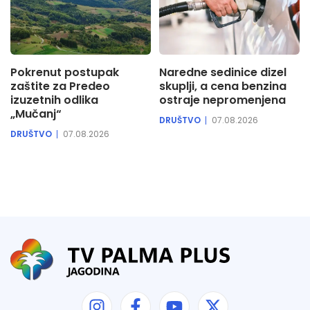
Pokrenut postupak
Naredne sedinice dizel
zaštite za Predeo
skuplji, a cena benzina
izuzetnih odlika
ostraje nepromenjena
„Mučanj“
DRUŠTVO
07.08.2026
DRUŠTVO
07.08.2026