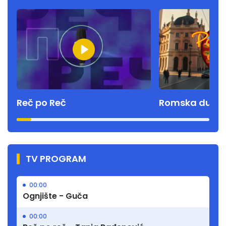
Reč po Reč
Romska duša
TV PROGRAM
00:00
Ognjište - Guča
00:00