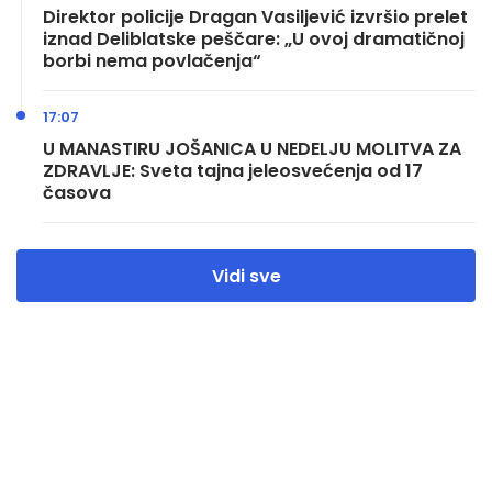
Direktor policije Dragan Vasiljević izvršio prelet
iznad Deliblatske peščare: „U ovoj dramatičnoj
borbi nema povlačenja“
17:07
U MANASTIRU JOŠANICA U NEDELJU MOLITVA ZA
ZDRAVLJE: Sveta tajna jeleosvećenja od 17
časova
Vidi sve