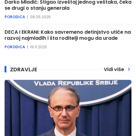
Darko Mladić: Stigao izveštaj jednog veštaka, čeka
se drugi o stanju generala
PORODICA
08.05.2026
DECA I EKRANI: Kako savremeno detinjstvo utiče na
razvoj najmlađih i šta roditelji mogu da urade
PORODICA
19.11.2025
ZDRAVLJE
Vidi više