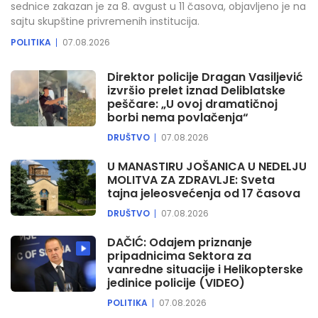
sednice zakazan je za 8. avgust u 11 časova, objavljeno je na
sajtu skupštine privremenih institucija.
POLITIKA
07.08.2026
Direktor policije Dragan Vasiljević
izvršio prelet iznad Deliblatske
peščare: „U ovoj dramatičnoj
borbi nema povlačenja“
DRUŠTVO
07.08.2026
U MANASTIRU JOŠANICA U NEDELJU
MOLITVA ZA ZDRAVLJE: Sveta
tajna jeleosvećenja od 17 časova
DRUŠTVO
07.08.2026
DAČIĆ: Odajem priznanje
pripadnicima Sektora za
vanredne situacije i Helikopterske
jedinice policije (VIDEO)
POLITIKA
07.08.2026