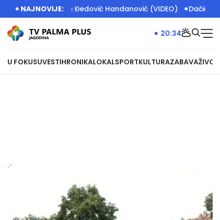
avka Đedović Handanović (VIDEO)
NAJNOVIJE:
Dačić: Devet požara aktivn
20:34
U FOKUSU
VESTI
HRONIKA
LOKAL
SPORT
KULTURA
ZABAVA
ŽIVOT