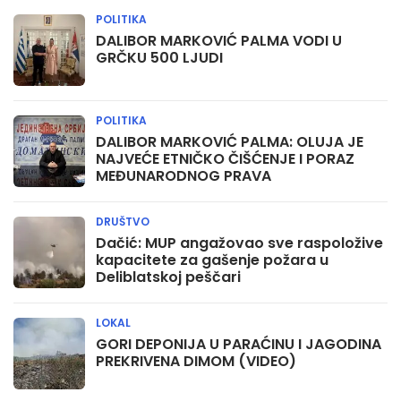
POLITIKA
10:50
DALIBOR MARKOVIĆ PALMA VODI U
Igrani film - nastavak filma
GRČKU 500 LJUDI
11:30
Vesti
POLITIKA
11:50
DALIBOR MARKOVIĆ PALMA: OLUJA JE
Igrani film - nastavak filma
NAJVEĆE ETNIČKO ČIŠĆENJE I PORAZ
MEĐUNARODNOG PRAVA
12:30
Dokumentarni program
DRUŠTVO
Dačić: MUP angažovao sve raspoložive
13:00
kapacitete za gašenje požara u
Ognjište - Kočino Selo
Deliblatskoj peščari
13:36
Reč po reč - Dejan Dragićević
LOKAL
GORI DEPONIJA U PARAĆINU I JAGODINA
15:00
PREKRIVENA DIMOM (VIDEO)
Oglasi 1