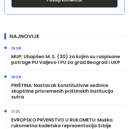
NAJNOVIJE
19:38
MUP: Uhapšen M. S. (30) za kojim su raspisane
potrage PU Valjevo i PU za grad Beograd i UKP
18:39
PRIŠTINA: Nastavak konstitutivne sednice
skupštine privremenih prištinskih institucija
sutra
17:31
EVROPSKO PRVENSTVO U RUKOMETU: Muška
rukometna kadetska reprezentacija Srbije