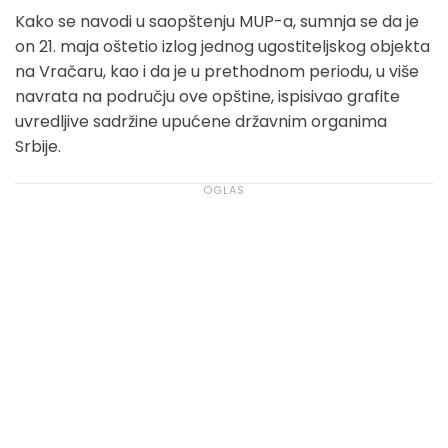
Kako se navodi u saopštenju MUP-a, sumnja se da je
on 21. maja oštetio izlog jednog ugostiteljskog objekta
na Vračaru, kao i da je u prethodnom periodu, u više
navrata na području ove opštine, ispisivao grafite
uvredljive sadržine upućene državnim organima
Srbije.