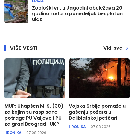
LOKAL
Zoološki vrt u Jagodini obeležava 20
godina rada, u ponedeljak besplatan
ulaz
VIŠE VESTI
Vidi sve
MUP: Uhapšen M. S. (30)
Vojska Srbije pomaže u
za kojim su raspisane
gašenju požara u
potrage PU Valjevo i PU
Deliblatskoj peščari
za grad Beograd i UKP
HRONIKA
07.08.2026
HRONIKA
07.08.2026