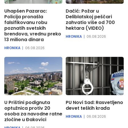
Uhapšen Pazarac:
Dačić: Požar u
Policija pronašla
Deliblatskoj peščari
falsifikovanu robu
zahvatio više od 700
poznatih svetskih
hektara (VIDEO)
brendova, vrednu preko
HRONIKA
06.08.2026
13 miliona dinara
HRONIKA
06.08.2026
U Prištini podignuta
PU Novi Sad: Rasvetljeno
optužnica protiv 20
devet teških krađa
osoba za navodne ratne
HRONIKA
06.08.2026
zločine u Đakovici
HRONIKA
06.08.2026