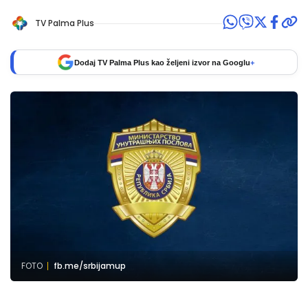
TV Palma Plus
Dodaj TV Palma Plus kao željeni izvor na Googlu
+
FOTO
fb.me/srbijamup