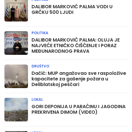
DALIBOR MARKOVIĆ PALMA VODI U
GRČKU 500 LJUDI
POLITIKA
DALIBOR MARKOVIĆ PALMA: OLUJA JE
NAJVEĆE ETNIČKO ČIŠĆENJE I PORAZ
MEĐUNARODNOG PRAVA
DRUŠTVO
Dačić: MUP angažovao sve raspoložive
kapacitete za gašenje požara u
Deliblatskoj peščari
LOKAL
GORI DEPONIJA U PARAĆINU I JAGODINA
PREKRIVENA DIMOM (VIDEO)