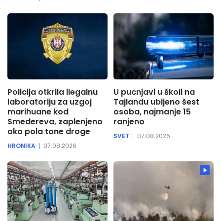
Policija otkrila ilegalnu
U pucnjavi u školi na
laboratoriju za uzgoj
Tajlandu ubijeno šest
marihuane kod
osoba, najmanje 15
Smedereva, zaplenjeno
ranjeno
oko pola tone droge
SVET
07.08.2026
HRONIKA
07.08.2026