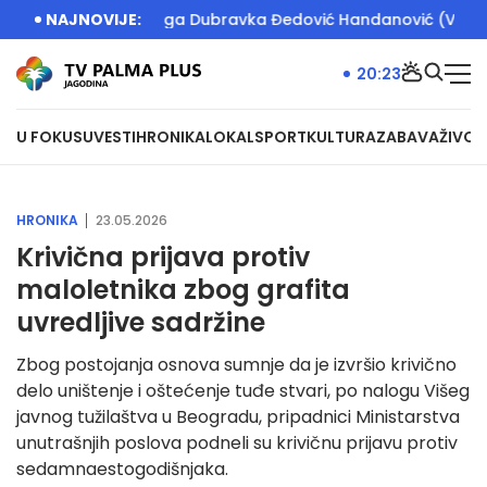
dromu dočekala ga Dubravka Đedović Handanović (VIDEO)
NAJNOVIJE:
D
20:23
U FOKUSU
VESTI
HRONIKA
LOKAL
SPORT
KULTURA
ZABAVA
ŽIVOT
HRONIKA
23.05.2026
Krivična prijava protiv
maloletnika zbog grafita
uvredljive sadržine
Zbog postojanja osnova sumnje da je izvršio krivično
delo uništenje i oštećenje tuđe stvari, po nalogu Višeg
javnog tužilaštva u Beogradu, pripadnici Ministarstva
unutrašnjih poslova podneli su krivičnu prijavu protiv
sedamnaestogodišnjaka.