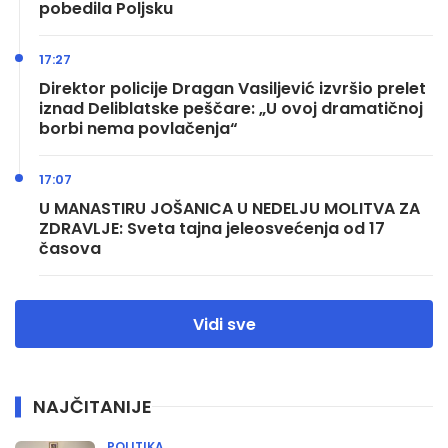
pobedila Poljsku
17:27
Direktor policije Dragan Vasiljević izvršio prelet
iznad Deliblatske peščare: „U ovoj dramatičnoj
borbi nema povlačenja“
17:07
U MANASTIRU JOŠANICA U NEDELJU MOLITVA ZA
ZDRAVLJE: Sveta tajna jeleosvećenja od 17
časova
Vidi sve
NAJČITANIJE
POLITIKA